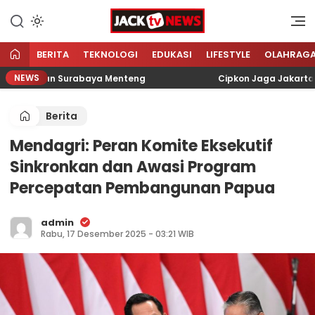
Lewati
ke
Sumber Referensi Terpercaya
Jacktvnews.com
konten
BERITA
TEKNOLOGI
EDUKASI
LIFESTYLE
OLAHRAG
NEWS
di Jalan Surabaya Menteng
Cipkon Jaga Jakarta, Poli
Berita
Mendagri: Peran Komite Eksekutif
Sinkronkan dan Awasi Program
Percepatan Pembangunan Papua
admin
Rabu, 17 Desember 2025 - 03:21 WIB