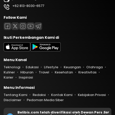
+62 813-8030-6577
Follow Kami
Ikuti Perkembangan Kami di
Menu Kanal
Teknologi
Edukasi
Lifestyle
Keuangan
Olahraga
Kuliner
Hiburan
Travel
Kesehatan
Kreativitas
Karier
Inspirasi
Menu Informasi
Tentang Kami
Redaksi
Kontak Kami
Kebijakan Privasi
Disclaimer
Pedoman Media Siber
Belibis.com telah diverifikasi oleh Dewan Pers
Ser