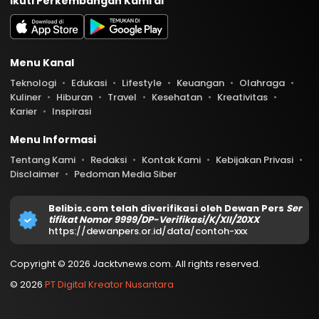
Ikuti Perkembangan Kami di
Menu Kanal
Teknologi
Edukasi
Lifestyle
Keuangan
Olahraga
Kuliner
Hiburan
Travel
Kesehatan
Kreativitas
Karier
Inspirasi
Menu Informasi
Tentang Kami
Redaksi
Kontak Kami
Kebijakan Privasi
Disclaimer
Pedoman Media Siber
Belibis.com telah diverifikasi oleh Dewan Pers
Ser
tifikat Nomor 9999/DP-Verifikasi/K/XII/20XX
https://dewanpers.or.id/data/contoh-xxx
Copyright © 2026 Jacktvnews.com. All rights reserved.
© 2026
PT Digital Kreator Nusantara