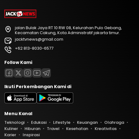
jalan Bulak Jaya RT 10 RW 08, Kelurahan Pulo Gebang,
Kecamatan Cakung, Kota Administratif jakarta timur.
jacktvnews@gmail.com
+62 813-8030-6577
Follow Kami
Ikuti Perkembangan Kami di
Menu Kanal
Teknologi
Edukasi
Lifestyle
Keuangan
Olahraga
Kuliner
Hiburan
Travel
Kesehatan
Kreativitas
Karier
Inspirasi