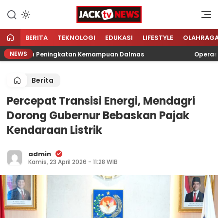
Lewati
ke
Sumber Referensi Terpercaya
Jacktvnews.com
konten
BERITA
TEKNOLOGI
EDUKASI
LIFESTYLE
OLAHRAG
NEWS
 Latihan Peningkatan Kemampuan Dalmas
Operasi Cip
Berita
Percepat Transisi Energi, Mendagri
Dorong Gubernur Bebaskan Pajak
Kendaraan Listrik
admin
Kamis, 23 April 2026 - 11:28 WIB