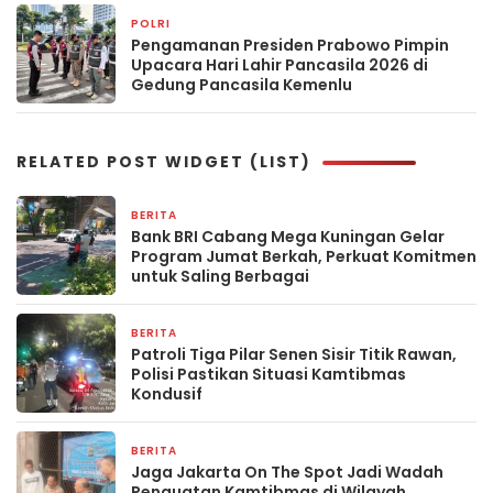
POLRI
2 bulan yang lalu
Pengamanan Presiden Prabowo Pimpin
Upacara Hari Lahir Pancasila 2026 di
Gedung Pancasila Kemenlu
RELATED POST WIDGET (LIST)
BERITA
3 hari yang lalu
Bank BRI Cabang Mega Kuningan Gelar
Program Jumat Berkah, Perkuat Komitmen
untuk Saling Berbagai
BERITA
4 hari yang lalu
Patroli Tiga Pilar Senen Sisir Titik Rawan,
Polisi Pastikan Situasi Kamtibmas
Kondusif
BERITA
2 minggu yang lalu
Jaga Jakarta On The Spot Jadi Wadah
Penguatan Kamtibmas di Wilayah