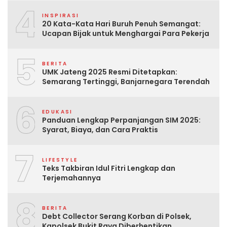
4
INSPIRASI
20 Kata-Kata Hari Buruh Penuh Semangat:
Ucapan Bijak untuk Menghargai Para Pekerja
5
BERITA
UMK Jateng 2025 Resmi Ditetapkan:
Semarang Tertinggi, Banjarnegara Terendah
6
EDUKASI
Panduan Lengkap Perpanjangan SIM 2025:
Syarat, Biaya, dan Cara Praktis
7
LIFESTYLE
Teks Takbiran Idul Fitri Lengkap dan
Terjemahannya
8
BERITA
Debt Collector Serang Korban di Polsek,
Kapolsek Bukit Raya Diberhentikan