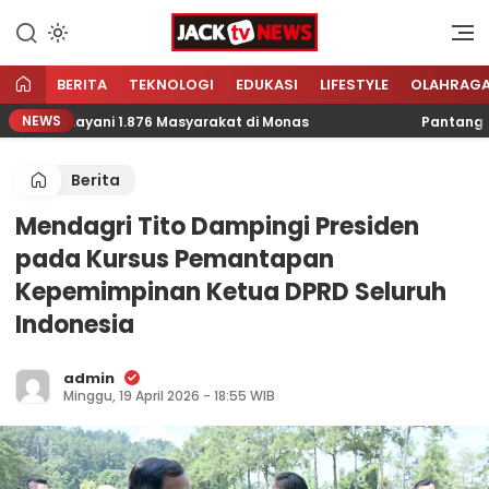
Lewati
ke
Sumber Referensi Terpercaya
Jacktvnews.com
konten
BERITA
TEKNOLOGI
EDUKASI
LIFESTYLE
OLAHRAG
NEWS
aya Layani 1.876 Masyarakat di Monas
Pantang Menye
Berita
Mendagri Tito Dampingi Presiden
pada Kursus Pemantapan
Kepemimpinan Ketua DPRD Seluruh
Indonesia
admin
Minggu, 19 April 2026 - 18:55 WIB