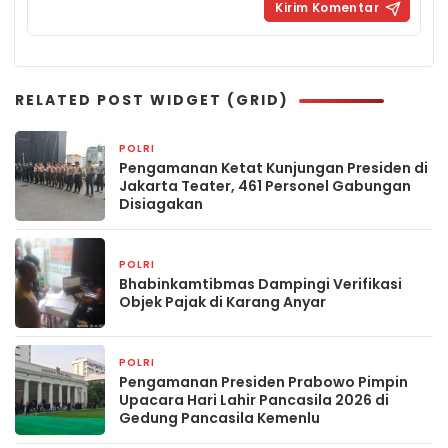
RELATED POST WIDGET (GRID)
POLRI
19 jam yang lalu
Pengamanan Ketat Kunjungan Presiden di
Jakarta Teater, 461 Personel Gabungan
Disiagakan
POLRI
3 minggu yang lalu
Bhabinkamtibmas Dampingi Verifikasi
Objek Pajak di Karang Anyar
POLRI
2 bulan yang lalu
Pengamanan Presiden Prabowo Pimpin
Upacara Hari Lahir Pancasila 2026 di
Gedung Pancasila Kemenlu