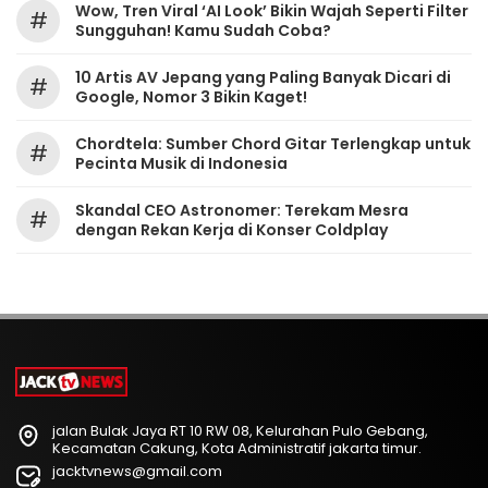
Wow, Tren Viral ‘AI Look’ Bikin Wajah Seperti Filter
#
Sungguhan! Kamu Sudah Coba?
10 Artis AV Jepang yang Paling Banyak Dicari di
#
Google, Nomor 3 Bikin Kaget!
Chordtela: Sumber Chord Gitar Terlengkap untuk
#
Pecinta Musik di Indonesia
Skandal CEO Astronomer: Terekam Mesra
#
dengan Rekan Kerja di Konser Coldplay
jalan Bulak Jaya RT 10 RW 08, Kelurahan Pulo Gebang,
Kecamatan Cakung, Kota Administratif jakarta timur.
jacktvnews@gmail.com