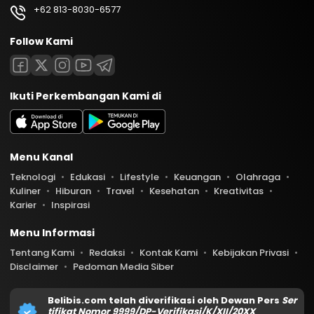
+62 813-8030-6577
Follow Kami
Ikuti Perkembangan Kami di
Menu Kanal
Teknologi
Edukasi
Lifestyle
Keuangan
Olahraga
Kuliner
Hiburan
Travel
Kesehatan
Kreativitas
Karier
Inspirasi
Menu Informasi
Tentang Kami
Redaksi
Kontak Kami
Kebijakan Privasi
Disclaimer
Pedoman Media Siber
Belibis.com telah diverifikasi oleh Dewan Pers
Ser
tifikat Nomor 9999/DP-Verifikasi/K/XII/20XX