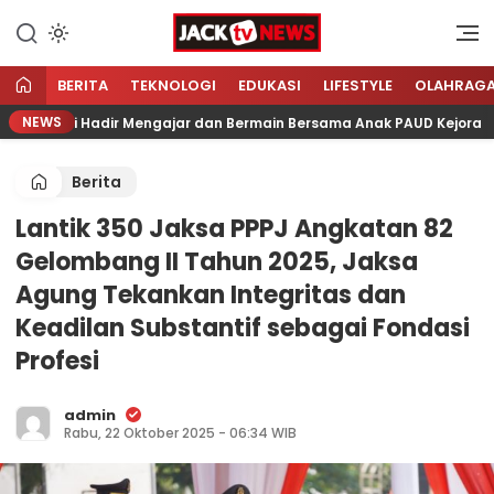
Lewati
ke
Sumber Referensi Terpercaya
Jacktvnews.com
konten
BERITA
TEKNOLOGI
EDUKASI
LIFESTYLE
OLAHRAG
NEWS
 Bali Hadir Mengajar dan Bermain Bersama Anak PAUD Kejora
Berita
Lantik 350 Jaksa PPPJ Angkatan 82
Gelombang II Tahun 2025, Jaksa
Agung Tekankan Integritas dan
Keadilan Substantif sebagai Fondasi
Profesi
admin
Rabu, 22 Oktober 2025 - 06:34 WIB