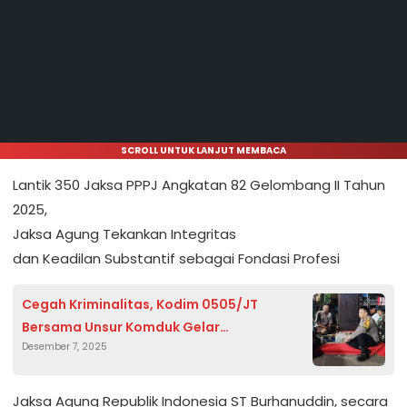
SCROLL UNTUK LANJUT MEMBACA
Lantik 350 Jaksa PPPJ Angkatan 82 Gelombang II Tahun
2025,
Jaksa Agung Tekankan Integritas
dan Keadilan Substantif sebagai Fondasi Profesi
Cegah Kriminalitas, Kodim 0505/JT
Bersama Unsur Komduk Gelar
Desember 7, 2025
Patroli/Siskamling Keliling di Pasar Rebo.
Jaksa Agung Republik Indonesia ST Burhanuddin, secara