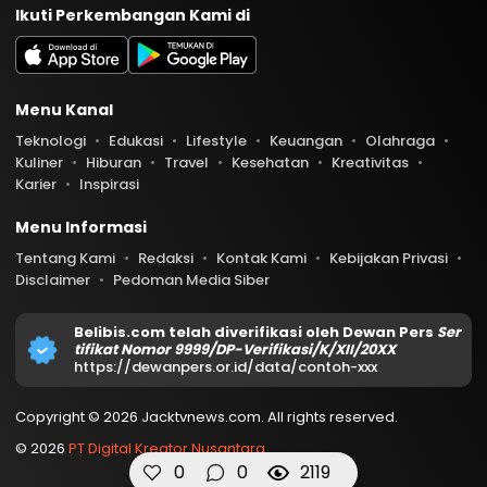
Ikuti Perkembangan Kami di
Menu Kanal
Teknologi
Edukasi
Lifestyle
Keuangan
Olahraga
Kuliner
Hiburan
Travel
Kesehatan
Kreativitas
Karier
Inspirasi
Menu Informasi
Tentang Kami
Redaksi
Kontak Kami
Kebijakan Privasi
Disclaimer
Pedoman Media Siber
Belibis.com telah diverifikasi oleh Dewan Pers
Ser
tifikat Nomor 9999/DP-Verifikasi/K/XII/20XX
https://dewanpers.or.id/data/contoh-xxx
Copyright © 2026 Jacktvnews.com. All rights reserved.
© 2026
PT Digital Kreator Nusantara
0
0
2119