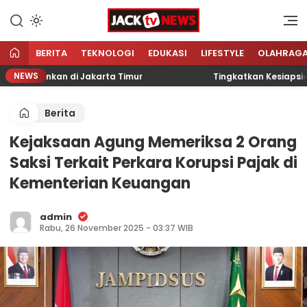
Lewati
ke
Sumber Referensi Terpercaya
Jacktvnews.com
konten
BERITA
TEKNOLOGI
EDUKASI
LIFESTYLE
OLAHRAG
NEWS
Diamankan di Jakarta Timur
Tingkatkan Kesiapsiagaa
Berita
Kejaksaan Agung Memeriksa 2 Orang
Saksi Terkait Perkara Korupsi Pajak di
Kementerian Keuangan
admin
Rabu, 26 November 2025 - 03:37 WIB