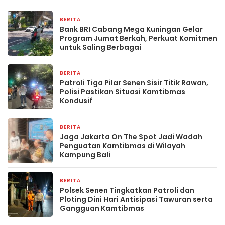
BERITA
2 hari yang lalu
Bank BRI Cabang Mega Kuningan Gelar
Program Jumat Berkah, Perkuat Komitmen
untuk Saling Berbagai
BERITA
3 hari yang lalu
Patroli Tiga Pilar Senen Sisir Titik Rawan,
Polisi Pastikan Situasi Kamtibmas
Kondusif
BERITA
2 minggu yang lalu
Jaga Jakarta On The Spot Jadi Wadah
Penguatan Kamtibmas di Wilayah
Kampung Bali
BERITA
2 minggu yang lalu
Polsek Senen Tingkatkan Patroli dan
Ploting Dini Hari Antisipasi Tawuran serta
Gangguan Kamtibmas