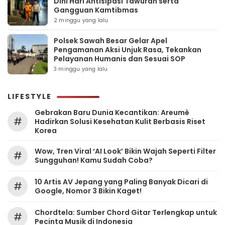
Dini Hari Antisipasi Tawuran serta
Gangguan Kamtibmas
2 minggu yang lalu
Polsek Sawah Besar Gelar Apel
Pengamanan Aksi Unjuk Rasa, Tekankan
Pelayanan Humanis dan Sesuai SOP
3 minggu yang lalu
LIFESTYLE
Gebrakan Baru Dunia Kecantikan: Areumè
#
Hadirkan Solusi Kesehatan Kulit Berbasis Riset
Korea
Wow, Tren Viral ‘AI Look’ Bikin Wajah Seperti Filter
#
Sungguhan! Kamu Sudah Coba?
10 Artis AV Jepang yang Paling Banyak Dicari di
#
Google, Nomor 3 Bikin Kaget!
Chordtela: Sumber Chord Gitar Terlengkap untuk
#
Pecinta Musik di Indonesia