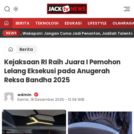
Lewati
ke
Sumber Referensi Terpercaya
Jacktvnews.com
konten
BERITA
TEKNOLOGI
EDUKASI
LIFESTYLE
OLAHRAG
NEWS
 2026, Wakapolri: Jangan Cuma Jadi Penonton, Jadilah Talenta Digit
Berita
Kejaksaan RI Raih Juara I Pemohon
Lelang Eksekusi pada Anugerah
Reksa Bandha 2025
admin
Kamis, 18 Desember 2025 - 12:08 WIB