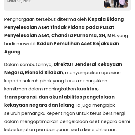
Maret 26, 2026
Jaga Kamtibmas
Penghargaan tersebut diterima oleh
Kepala Bidang
Penyelesaian Aset Tindak Pidana pada Pusat
Penyelesaian Aset
,
Chandra Purnama, SH, MH
, yang
hadir mewakili
Badan Pemulihan Aset Kejaksaan
Agung
.
Dalam sambutannya,
Direktur Jenderal Kekayaan
Negara, Rionald Silaban
, menyampaikan apresiasi
kepada seluruh pihak yang terus menunjukkan
komitmen dalam meningkatkan
kualitas,
transparansi, dan akuntabilitas pengelolaan
kekayaan negara dan lelang
. Ia juga mengajak
seluruh pemangku kepentingan untuk terus bersinergi
dalam mengoptimalkan pengelolaan aset negara demi
keberlanjutan pembangunan serta kesejahteraan