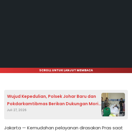
SCROLL UNTUK LANJUT MEMBACA
Wujud Kepedulian, Polsek Johar Baru dan
Pokdarkamtibmas Berikan Dukungan Moril
Juli 27, 2026
kepada Anggota yang Dirawat
Jakarta — Kemudahan pelayanan dirasakan Pras saat