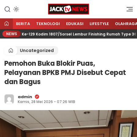
Lewati
ke
Sumber Referensi Terpercaya
Jacktvnews.com
konten
BERITA
TEKNOLOGI
EDUKASI
LIFESTYLE
OLAHRAG
NEWS
MMD Ke-129 Kodim 1807/Sorsel Lembur Finishing Rumah Type 36 un
Uncategorized
Pemohon Buka Blokir Puas,
Pelayanan BPKB PMJ Disebut Cepat
dan Bagus
admin
Kamis, 28 Mei 2026 - 07:26 WIB