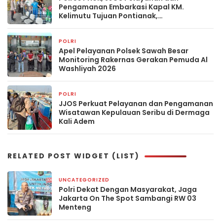
Pengamanan Embarkasi Kapal KM.
Kelimutu Tujuan Pontianak,
Keberangkatan Berjalan Aman dan
Kondusif
POLRI
4 minggu yang lalu
Apel Pelayanan Polsek Sawah Besar
Monitoring Rakernas Gerakan Pemuda Al
Washliyah 2026
POLRI
4 minggu yang lalu
JJOS Perkuat Pelayanan dan Pengamanan
Wisatawan Kepulauan Seribu di Dermaga
Kali Adem
RELATED POST WIDGET (LIST)
UNCATEGORIZED
3 hari yang lalu
Polri Dekat Dengan Masyarakat, Jaga
Jakarta On The Spot Sambangi RW 03
Menteng