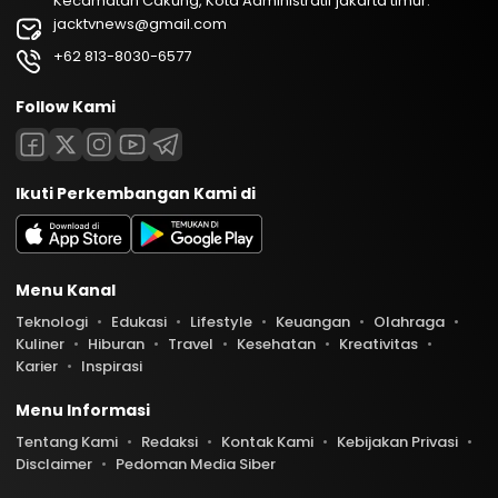
Kecamatan Cakung, Kota Administratif jakarta timur.
jacktvnews@gmail.com
+62 813-8030-6577
Follow Kami
Ikuti Perkembangan Kami di
Menu Kanal
Teknologi
Edukasi
Lifestyle
Keuangan
Olahraga
Kuliner
Hiburan
Travel
Kesehatan
Kreativitas
Karier
Inspirasi
Menu Informasi
Tentang Kami
Redaksi
Kontak Kami
Kebijakan Privasi
Disclaimer
Pedoman Media Siber