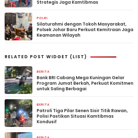
Strategis Jaga Kamtibmas
POLRI
2 bulan yang lalu
Silaturahmi dengan Tokoh Masyarakat,
Polsek Johar Baru Perkuat Kemitraan Jaga
Keamanan Wilayah
RELATED POST WIDGET (LIST)
BERITA
2 hari yang lalu
Bank BRI Cabang Mega Kuningan Gelar
Program Jumat Berkah, Perkuat Komitmen
untuk Saling Berbagai
BERITA
3 hari yang lalu
Patroli Tiga Pilar Senen Sisir Titik Rawan,
Polisi Pastikan Situasi Kamtibmas
Kondusif
BERITA
2 minggu yang lalu