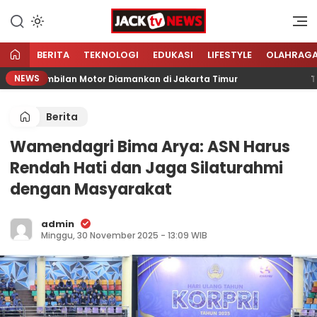
Lewati
ke
Sumber Referensi Terpercaya
Jacktvnews.com
konten
BERITA
TEKNOLOGI
EDUKASI
LIFESTYLE
OLAHRAG
NEWS
ar, Sembilan Motor Diamankan di Jakarta Timur
Tingk
Berita
Wamendagri Bima Arya: ASN Harus
Rendah Hati dan Jaga Silaturahmi
dengan Masyarakat
admin
Minggu, 30 November 2025 - 13:09 WIB