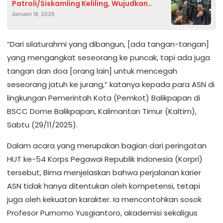
Patroli/Siskamling Keliling, Wujudkan
Januari 18, 2026
Malam Libur Aman dan Kondusif.
“Dari silaturahmi yang dibangun, [ada tangan-tangan]
yang mengangkat seseorang ke puncak, tapi ada juga
tangan dan doa [orang lain] untuk mencegah
seseorang jatuh ke jurang,” katanya kepada para ASN di
lingkungan Pemerintah Kota (Pemkot) Balikpapan di
BSCC Dome Balikpapan, Kalimantan Timur (Kaltim),
Sabtu (29/11/2025).
Dalam acara yang merupakan bagian dari peringatan
HUT ke-54 Korps Pegawai Republik Indonesia (Korpri)
tersebut, Bima menjelaskan bahwa perjalanan karier
ASN tidak hanya ditentukan oleh kompetensi, tetapi
juga oleh kekuatan karakter. Ia mencontohkan sosok
Profesor Purnomo Yusgiantoro, akademisi sekaligus