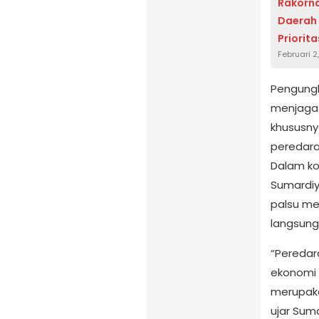
Rakorna
Daerah
Priorit
Februari 2
Pengungk
menjaga 
khususnya
peredara
Dalam ko
Sumardi
palsu me
langsung
“Peredar
ekonomi 
merupaka
ujar Sum