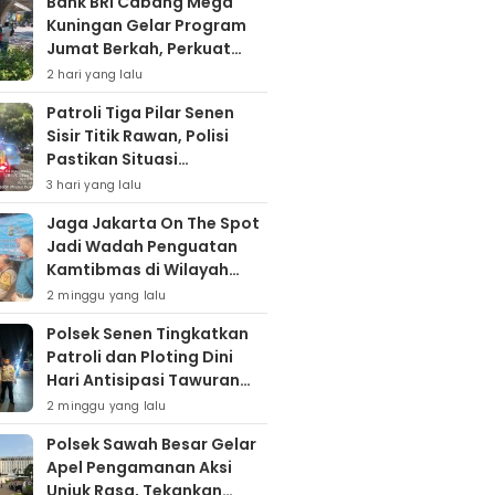
Bank BRI Cabang Mega
Kuningan Gelar Program
Jumat Berkah, Perkuat
Komitmen untuk Saling
2 hari yang lalu
Berbagai
Patroli Tiga Pilar Senen
Sisir Titik Rawan, Polisi
Pastikan Situasi
Kamtibmas Kondusif
3 hari yang lalu
Jaga Jakarta On The Spot
Jadi Wadah Penguatan
Kamtibmas di Wilayah
Kampung Bali
2 minggu yang lalu
Polsek Senen Tingkatkan
Patroli dan Ploting Dini
Hari Antisipasi Tawuran
serta Gangguan
2 minggu yang lalu
Kamtibmas
Polsek Sawah Besar Gelar
Apel Pengamanan Aksi
Unjuk Rasa, Tekankan