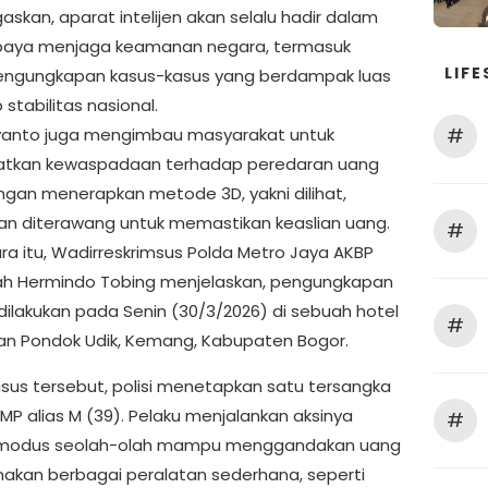
skan, aparat intelijen akan selalu hadir dalam
paya menjaga keamanan negara, termasuk
LIFE
engungkapan kasus-kasus yang berdampak luas
stabilitas nasional.
#
yanto juga mengimbau masyarakat untuk
atkan kewaspadaan terhadap peredaran uang
ngan menerapkan metode 3D, yakni dilihat,
dan diterawang untuk memastikan keaslian uang.
#
a itu, Wadirreskrimsus Polda Metro Jaya AKBP
h Hermindo Tobing menjelaskan, pengungkapan
 dilakukan pada Senin (30/3/2026) di sebuah hotel
#
an Pondok Udik, Kemang, Kabupaten Bogor.
sus tersebut, polisi menetapkan satu tersangka
l MP alias M (39). Pelaku menjalankan aksinya
#
modus seolah-olah mampu menggandakan uang
kan berbagai peralatan sederhana, seperti