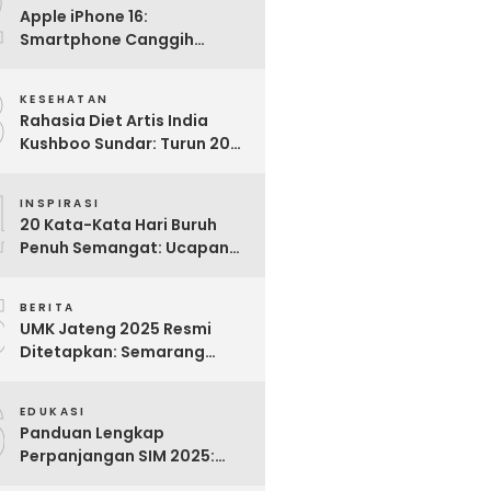
2
Apple iPhone 16:
Smartphone Canggih
dengan Performa Super di
3
2024
KESEHATAN
Rahasia Diet Artis India
Kushboo Sundar: Turun 20
Kg dan Tampil Awet Muda di
4
Usia 50-an
INSPIRASI
20 Kata-Kata Hari Buruh
Penuh Semangat: Ucapan
Bijak untuk Menghargai
5
Para Pekerja
BERITA
UMK Jateng 2025 Resmi
Ditetapkan: Semarang
Tertinggi, Banjarnegara
6
Terendah
EDUKASI
Panduan Lengkap
Perpanjangan SIM 2025:
Syarat, Biaya, dan Cara