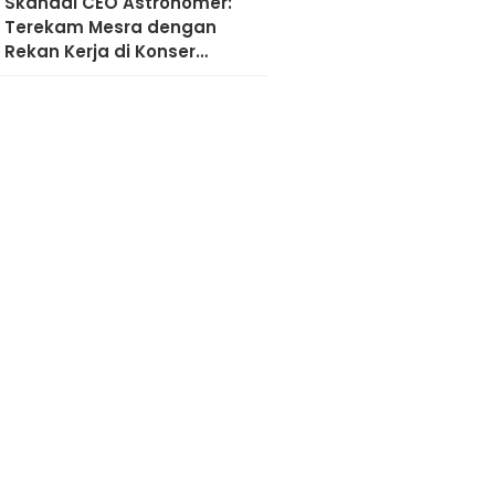
Skandal CEO Astronomer:
Terekam Mesra dengan
Rekan Kerja di Konser
Coldplay