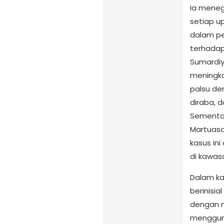
Ia menega
setiap u
dalam p
terhadap 
Sumardi
meningk
palsu de
diraba, 
Sementar
Martuasa
kasus ini
di kawas
Dalam ka
berinisia
dengan 
mengguna