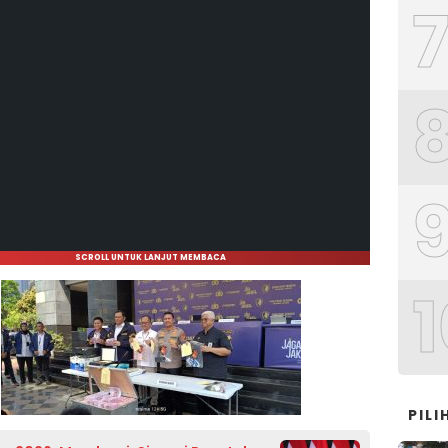
SCROLL UNTUK LANJUT MEMBACA
1
PIL