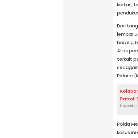
kertas, 
pendukun
Dari tang
lembar u
barang b
Atas per
terkait 
sebagai
Pidana (
Kolabor
Patroli
November 
Polda Me
kasus in