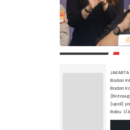
JAKARTA 
Badan Int
Badan Ko
(Botasup
(upal) 
Rabu 1/4