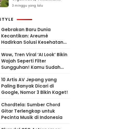
Pelayanan Humanis dan
3 minggu yang lalu
Sesuai SOP
STYLE
Gebrakan Baru Dunia
Kecantikan: Areumè
Hadirkan Solusi Kesehatan
Kulit Berbasis Riset Korea
Wow, Tren Viral ‘AI Look’ Bikin
Wajah Seperti Filter
Sungguhan! Kamu Sudah
Coba?
10 Artis AV Jepang yang
Paling Banyak Dicari di
Google, Nomor 3 Bikin Kaget!
Chordtela: Sumber Chord
Gitar Terlengkap untuk
Pecinta Musik di Indonesia