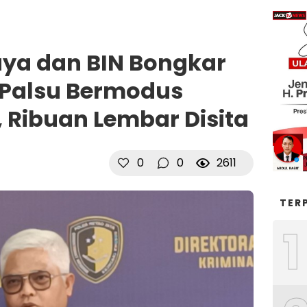
aya dan BIN Bongkar
 Palsu Bermodus
Ribuan Lembar Disita
0
0
2611
TER
1