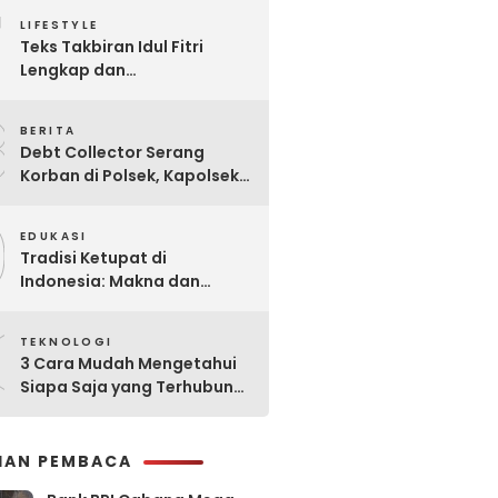
7
Praktis
LIFESTYLE
Teks Takbiran Idul Fitri
Lengkap dan
Terjemahannya
8
BERITA
Debt Collector Serang
Korban di Polsek, Kapolsek
Bukit Raya Diberhentikan
9
EDUKASI
Tradisi Ketupat di
Indonesia: Makna dan
Sejarahnya
0
TEKNOLOGI
3 Cara Mudah Mengetahui
Siapa Saja yang Terhubung
ke Jaringan WiFi Anda
IHAN PEMBACA