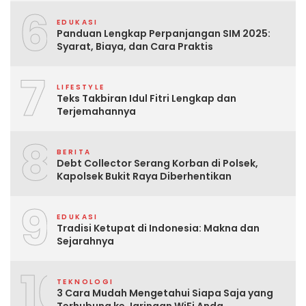
6
EDUKASI
Panduan Lengkap Perpanjangan SIM 2025:
Syarat, Biaya, dan Cara Praktis
7
LIFESTYLE
Teks Takbiran Idul Fitri Lengkap dan
Terjemahannya
8
BERITA
Debt Collector Serang Korban di Polsek,
Kapolsek Bukit Raya Diberhentikan
9
EDUKASI
Tradisi Ketupat di Indonesia: Makna dan
Sejarahnya
10
TEKNOLOGI
3 Cara Mudah Mengetahui Siapa Saja yang
Terhubung ke Jaringan WiFi Anda