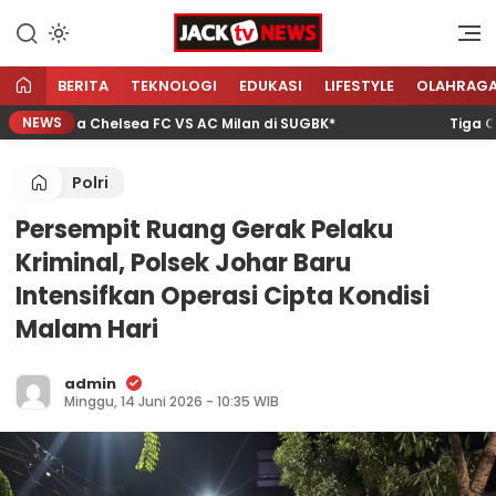
Lewati
ke
Sumber Referensi Terpercaya
Jacktvnews.com
konten
BERITA
TEKNOLOGI
EDUKASI
LIFESTYLE
OLAHRAG
NEWS
 Laga Chelsea FC VS AC Milan di SUGBK*
Tiga Calon 
Polri
Persempit Ruang Gerak Pelaku
Kriminal, Polsek Johar Baru
Intensifkan Operasi Cipta Kondisi
Malam Hari
admin
Minggu, 14 Juni 2026 - 10:35 WIB