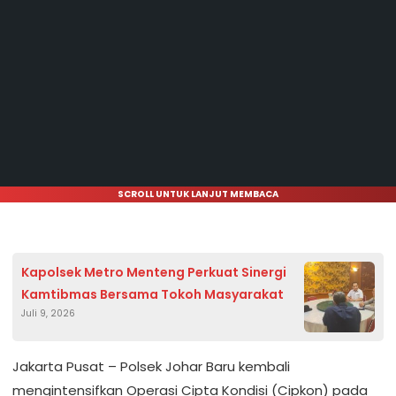
SCROLL UNTUK LANJUT MEMBACA
Kapolsek Metro Menteng Perkuat Sinergi
Kamtibmas Bersama Tokoh Masyarakat
Juli 9, 2026
Jakarta Pusat – Polsek Johar Baru kembali
mengintensifkan Operasi Cipta Kondisi (Cipkon) pada