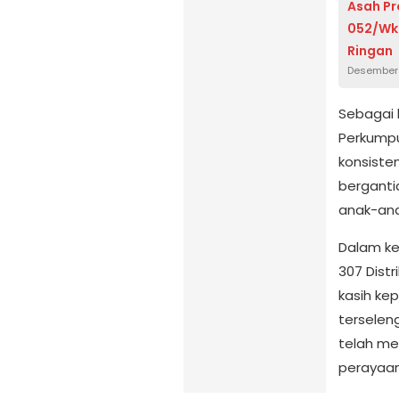
Asah Pr
052/Wkr
Ringan
Desember 
Sebagai 
Perkumpul
konsiste
berganti
anak-ana
Dalam ke
307 Dist
kasih ke
terselen
telah me
perayaan