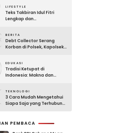
7
Praktis
LIFESTYLE
Teks Takbiran Idul Fitri
Lengkap dan
Terjemahannya
8
BERITA
Debt Collector Serang
Korban di Polsek, Kapolsek
Bukit Raya Diberhentikan
9
EDUKASI
Tradisi Ketupat di
Indonesia: Makna dan
Sejarahnya
0
TEKNOLOGI
3 Cara Mudah Mengetahui
Siapa Saja yang Terhubung
ke Jaringan WiFi Anda
IHAN PEMBACA