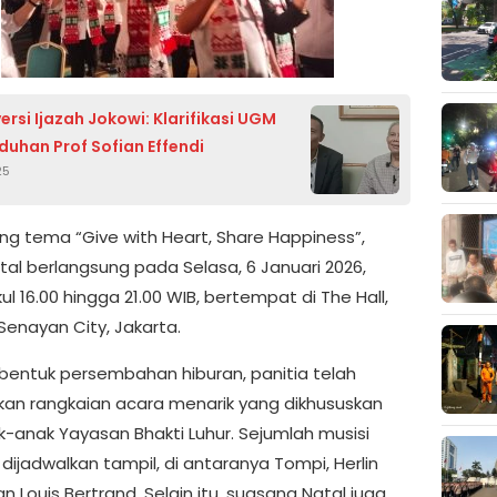
ersi Ijazah Jokowi: Klarifikasi UGM
duhan Prof Sofian Effendi
25
g tema “Give with Heart, Share Happiness”,
tal berlangsung pada Selasa, 6 Januari 2026,
ul 16.00 hingga 21.00 WIB, bertempat di The Hall,
 Senayan City, Jakarta.
bentuk persembahan hiburan, panitia telah
an rangkaian acara menarik yang dikhususkan
k-anak Yayasan Bhakti Luhur. Sejumlah musisi
dijadwalkan tampil, di antaranya Tompi, Herlin
an Louis Bertrand. Selain itu, suasana Natal juga