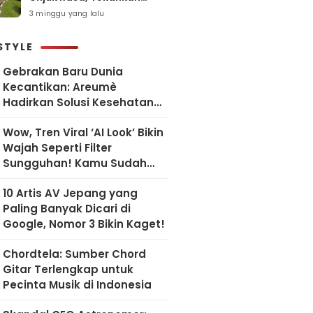
Pelayanan Humanis dan
3 minggu yang lalu
Sesuai SOP
STYLE
Gebrakan Baru Dunia
Kecantikan: Areumè
Hadirkan Solusi Kesehatan
Kulit Berbasis Riset Korea
Wow, Tren Viral ‘AI Look’ Bikin
Wajah Seperti Filter
Sungguhan! Kamu Sudah
Coba?
10 Artis AV Jepang yang
Paling Banyak Dicari di
Google, Nomor 3 Bikin Kaget!
Chordtela: Sumber Chord
Gitar Terlengkap untuk
Pecinta Musik di Indonesia