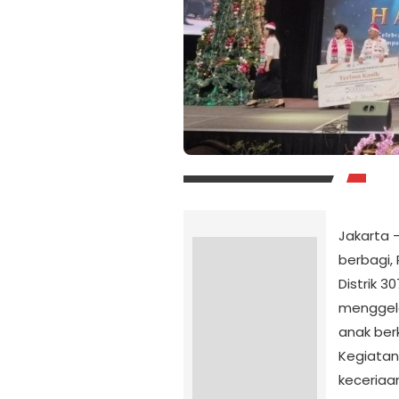
Jakarta
berbagi, 
Distrik 3
menggela
anak ber
Kegiatan
keceriaa