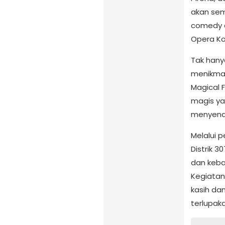
akan sem
comedy d
Opera K
Tak hany
menikmat
Magical 
magis y
menyena
Melalui p
Distrik 
dan keba
Kegiatan
kasih da
terlupaka