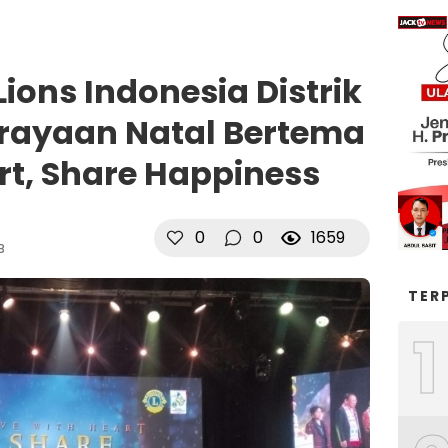
ons Indonesia Distrik
Perayaan Natal Bertema
rt, Share Happiness
0
0
1659
B
TER
1