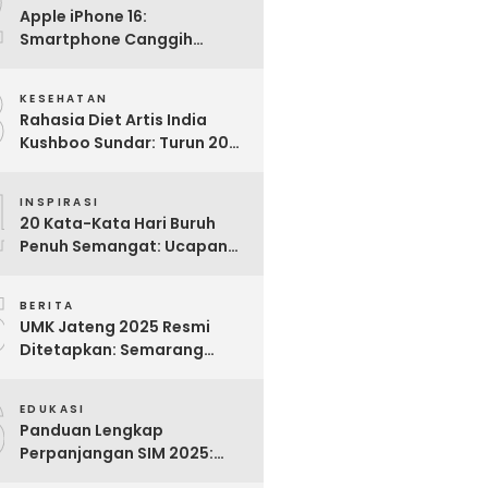
2
Apple iPhone 16:
Smartphone Canggih
dengan Performa Super di
3
2024
KESEHATAN
Rahasia Diet Artis India
Kushboo Sundar: Turun 20
Kg dan Tampil Awet Muda di
4
Usia 50-an
INSPIRASI
20 Kata-Kata Hari Buruh
Penuh Semangat: Ucapan
Bijak untuk Menghargai
5
Para Pekerja
BERITA
UMK Jateng 2025 Resmi
Ditetapkan: Semarang
Tertinggi, Banjarnegara
6
Terendah
EDUKASI
Panduan Lengkap
Perpanjangan SIM 2025:
Syarat, Biaya, dan Cara