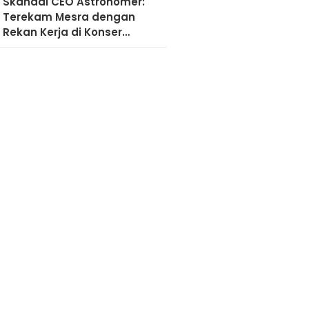
Skandal CEO Astronomer:
Terekam Mesra dengan
Rekan Kerja di Konser
Coldplay