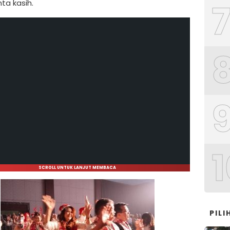
ta kasih.
1
SCROLL UNTUK LANJUT MEMBACA
PIL