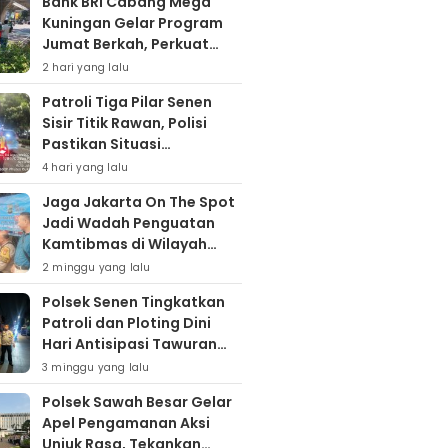
Bank BRI Cabang Mega
Kuningan Gelar Program
Jumat Berkah, Perkuat
Komitmen untuk Saling
2 hari yang lalu
Berbagai
Patroli Tiga Pilar Senen
Sisir Titik Rawan, Polisi
Pastikan Situasi
Kamtibmas Kondusif
4 hari yang lalu
Jaga Jakarta On The Spot
Jadi Wadah Penguatan
Kamtibmas di Wilayah
Kampung Bali
2 minggu yang lalu
Polsek Senen Tingkatkan
Patroli dan Ploting Dini
Hari Antisipasi Tawuran
serta Gangguan
3 minggu yang lalu
Kamtibmas
Polsek Sawah Besar Gelar
Apel Pengamanan Aksi
Unjuk Rasa, Tekankan