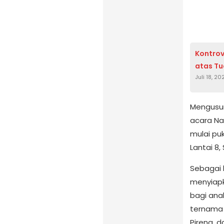
Kontrov
atas Tu
Juli 18, 20
Mengusun
acara Na
mulai puk
Lantai 8,
Sebagai 
menyiapk
bagi ana
ternama 
Pirena, d