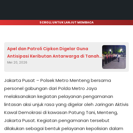
SCROLL UNTUK LANJUT MEMBACA
Apel dan Patroli Cipkon Digelar Guna
Antisipasi Keributan Antarwarga di Tanah
Mei 20, 2026
Abang
Jakarta Pusat – Polsek Metro Menteng bersama
personel gabungan dari Polda Metro Jaya
melaksanakan kegiatan pelayanan pengamanan
lintasan aksi unjuk rasa yang digelar oleh Jaringan Aktivis
Kawal Demokrasi di kawasan Patung Tani, Menteng,
Jakarta Pusat. Kegiatan pengamanan tersebut
dilakukan sebagai bentuk pelayanan kepolisian dalam