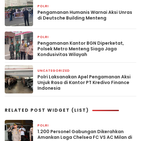
POLRI
2 hari yang lalu
Pengamanan Humanis Warnai Aksi Unras
di Deutsche Building Menteng
POLRI
3 hari yang lalu
Pengamanan Kantor BGN Diperketat,
Polsek Metro Menteng Siaga Jaga
Kondusivitas Wilayah
UNCATEGORIZED
1 minggu yang lalu
Polri Laksanakan Apel Pengamanan Aksi
Unjuk Rasa di Kantor PT Kredivo Finance
Indonesia
RELATED POST WIDGET (LIST)
POLRI
1 jam yang lalu
1.200 Personel Gabungan Dikerahkan
Amankan Laga Chelsea FC VS AC Milan di