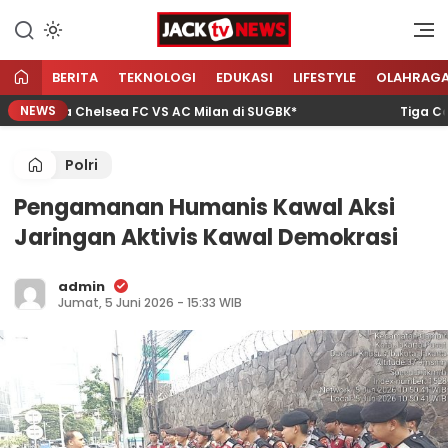
Lewati
ke
Sumber Referensi Terpercaya
Jacktvnews.com
konten
BERITA
TEKNOLOGI
EDUKASI
LIFESTYLE
OLAHRAG
NEWS
 Laga Chelsea FC VS AC Milan di SUGBK*
Tiga Calon 
Polri
Pengamanan Humanis Kawal Aksi
Jaringan Aktivis Kawal Demokrasi
admin
Jumat, 5 Juni 2026 - 15:33 WIB