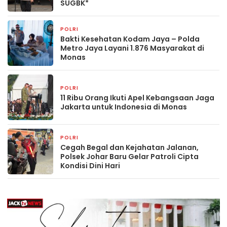
SUGBK*
POLRI
2 jam yang lalu
Bakti Kesehatan Kodam Jaya – Polda
Metro Jaya Layani 1.876 Masyarakat di
Monas
POLRI
5 jam yang lalu
11 Ribu Orang Ikuti Apel Kebangsaan Jaga
Jakarta untuk Indonesia di Monas
POLRI
6 jam yang lalu
Cegah Begal dan Kejahatan Jalanan,
Polsek Johar Baru Gelar Patroli Cipta
Kondisi Dini Hari