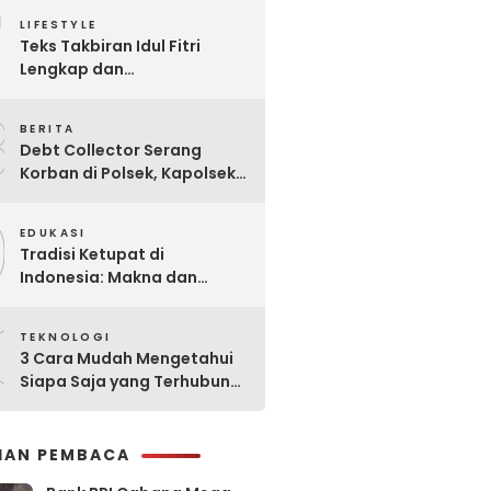
7
Praktis
LIFESTYLE
Teks Takbiran Idul Fitri
Lengkap dan
Terjemahannya
8
BERITA
Debt Collector Serang
Korban di Polsek, Kapolsek
Bukit Raya Diberhentikan
9
EDUKASI
Tradisi Ketupat di
Indonesia: Makna dan
Sejarahnya
0
TEKNOLOGI
3 Cara Mudah Mengetahui
Siapa Saja yang Terhubung
ke Jaringan WiFi Anda
IHAN PEMBACA