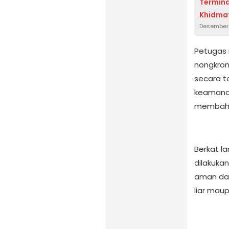
Termina
Khidmat
Desember 
Petugas 
nongkron
secara t
keamanan
membaha
Berkat l
dilakuka
aman dan
liar mau