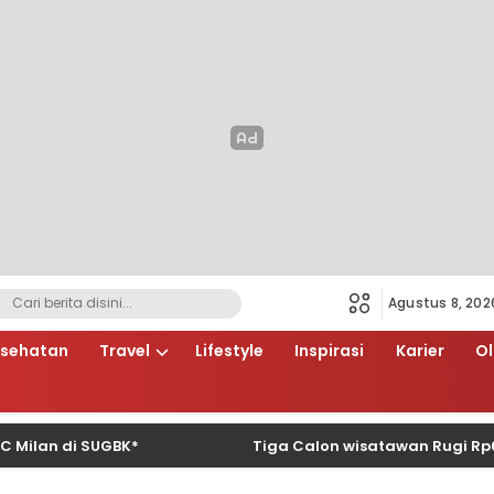
Agustus 8, 202
sehatan
Travel
Lifestyle
Inspirasi
Karier
O
 di SUGBK*
Tiga Calon wisatawan Rugi Rp66 Juta