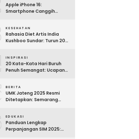
2
Apple iPhone 16:
Smartphone Canggih
dengan Performa Super di
3
2024
KESEHATAN
Rahasia Diet Artis India
Kushboo Sundar: Turun 20
Kg dan Tampil Awet Muda di
4
Usia 50-an
INSPIRASI
20 Kata-Kata Hari Buruh
Penuh Semangat: Ucapan
Bijak untuk Menghargai
5
Para Pekerja
BERITA
UMK Jateng 2025 Resmi
Ditetapkan: Semarang
Tertinggi, Banjarnegara
6
Terendah
EDUKASI
Panduan Lengkap
Perpanjangan SIM 2025:
Syarat, Biaya, dan Cara