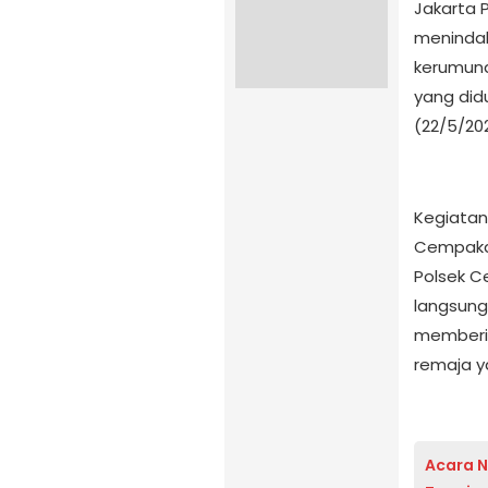
Jakarta 
menindak
kerumuna
yang didu
(22/5/20
Kegiatan
Cempaka 
Polsek C
langsung
memberi
remaja y
Acara N