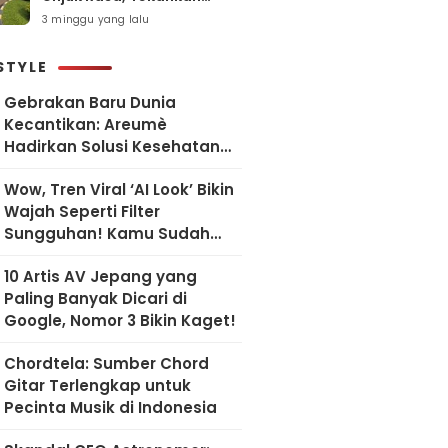
Pelayanan Humanis dan
3 minggu yang lalu
Sesuai SOP
STYLE
Gebrakan Baru Dunia
Kecantikan: Areumè
Hadirkan Solusi Kesehatan
Kulit Berbasis Riset Korea
Wow, Tren Viral ‘AI Look’ Bikin
Wajah Seperti Filter
Sungguhan! Kamu Sudah
Coba?
10 Artis AV Jepang yang
Paling Banyak Dicari di
Google, Nomor 3 Bikin Kaget!
Chordtela: Sumber Chord
Gitar Terlengkap untuk
Pecinta Musik di Indonesia