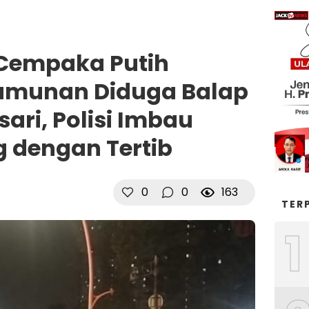
k Cempaka Putih
umunan Diduga Balap
sari, Polisi Imbau
 dengan Tertib
0
0
163
TER
1