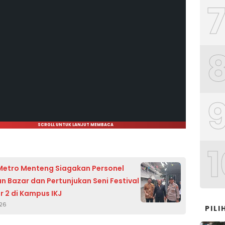
SCROLL UNTUK LANJUT MEMBACA
1
Metro Menteng Siagakan Personel
 Bazar dan Pertunjukan Seni Festival
r 2 di Kampus IKJ
026
PIL