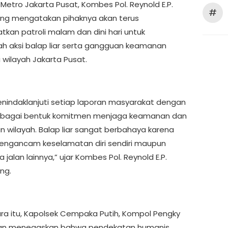
Metro Jakarta Pusat, Kombes Pol. Reynold E.P.
#
ng mengatakan pihaknya akan terus
tkan patroli malam dan dini hari untuk
 aksi balap liar serta gangguan keamanan
i wilayah Jakarta Pusat.
nindaklanjuti setiap laporan masyarakat dengan
ebagai bentuk komitmen menjaga keamanan dan
an wilayah. Balap liar sangat berbahaya karena
ngancam keselamatan diri sendiri maupun
jalan lainnya,” ujar Kombes Pol. Reynold E.P.
ng.
a itu, Kapolsek Cempaka Putih, Kompol Pengky
n menegaskan bahwa pendekatan humanis