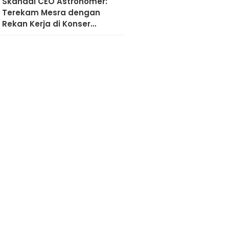
Skandal CEO Astronomer:
Terekam Mesra dengan
Rekan Kerja di Konser
Coldplay