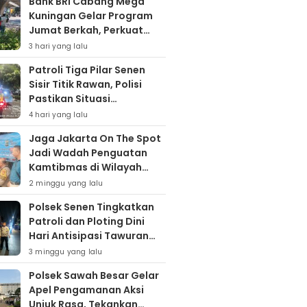
Bank BRI Cabang Mega
Kuningan Gelar Program
Jumat Berkah, Perkuat
Komitmen untuk Saling
3 hari yang lalu
Berbagai
Patroli Tiga Pilar Senen
Sisir Titik Rawan, Polisi
Pastikan Situasi
Kamtibmas Kondusif
4 hari yang lalu
Jaga Jakarta On The Spot
Jadi Wadah Penguatan
Kamtibmas di Wilayah
Kampung Bali
2 minggu yang lalu
Polsek Senen Tingkatkan
Patroli dan Ploting Dini
Hari Antisipasi Tawuran
serta Gangguan
3 minggu yang lalu
Kamtibmas
Polsek Sawah Besar Gelar
Apel Pengamanan Aksi
Unjuk Rasa, Tekankan