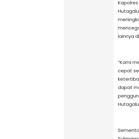
Kapolres 
Hutagalu
meningka
mencegah
lainnya d
“Kami me
cepat s
ketertib
dapat me
pengguna 
Hutagalu
Sementar
Sukmawa