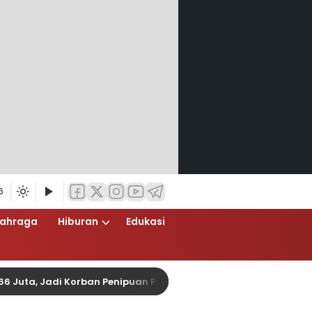
6
lahraga
Hiburan
Edukasi
, Jadi Korban Penipuan Pengurusan Visa Taiwan