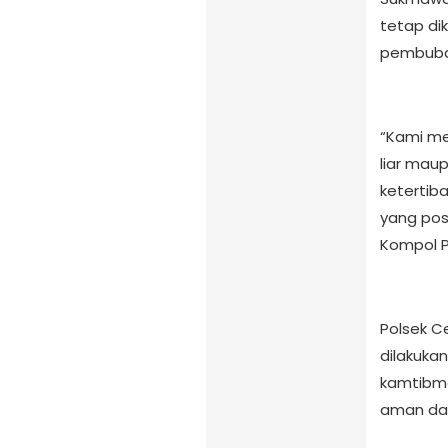
tetap di
pembuba
“Kami me
liar mau
ketertib
yang pos
Kompol 
Polsek C
dilakukan
kamtibma
aman da