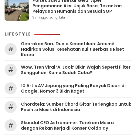
Polsek Sawah Besar Gelar Apel
Pengamanan Aksi Unjuk Rasa, Tekankan
Pelayanan Humanis dan Sesuai SOP
3 minggu yang lalu
LIFESTYLE
Gebrakan Baru Dunia Kecantikan: Areumè
#
Hadirkan Solusi Kesehatan Kulit Berbasis Riset
Korea
Wow, Tren Viral ‘AI Look’ Bikin Wajah Seperti Filter
#
Sungguhan! Kamu Sudah Coba?
10 Artis AV Jepang yang Paling Banyak Dicari di
#
Google, Nomor 3 Bikin Kaget!
Chordtela: Sumber Chord Gitar Terlengkap untuk
#
Pecinta Musik di Indonesia
Skandal CEO Astronomer: Terekam Mesra
#
dengan Rekan Kerja di Konser Coldplay