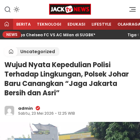
Lewati
ke
Sumber Referensi Terpercaya
Jacktvnews.com
konten
BERITA
TEKNOLOGI
EDUKASI
LIFESTYLE
OLAHRAG
NEWS
n Laga Chelsea FC VS AC Milan di SUGBK*
Tiga Calon
Uncategorized
Wujud Nyata Kepedulian Polisi
Terhadap Lingkungan, Polsek Johar
Baru Canangkan “Jaga Jakarta
Bersih dan Asri”
admin
Sabtu, 23 Mei 2026 - 12:25 WIB