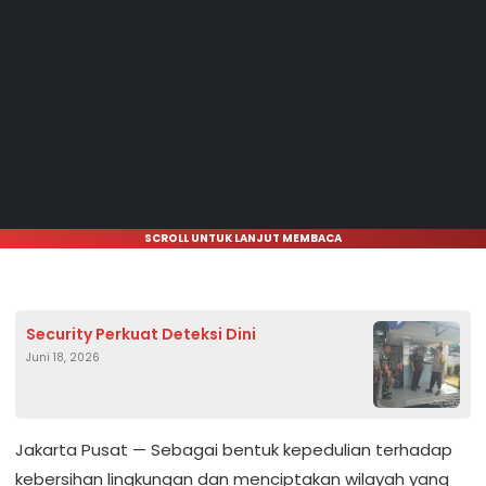
SCROLL UNTUK LANJUT MEMBACA
Security Perkuat Deteksi Dini
Juni 18, 2026
Jakarta Pusat — Sebagai bentuk kepedulian terhadap
kebersihan lingkungan dan menciptakan wilayah yang