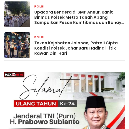
POLRI
9 jam yang lalu
Upacara Bendera di SMP Annur, Kanit
Binmas Polsek Metro Tanah Abang
Sampaikan Pesan Kamtibmas dan Bahaya
Narkoba kepada Pelajar
POLRI
9 jam yang lalu
Tekan Kejahatan Jalanan, Patroli Cipta
Kondisi Polsek Johar Baru Hadir di Titik
Rawan Dini Hari