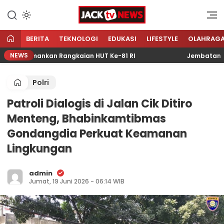
Lewati
ke
Sumber Referensi Terpercaya
Jacktvnews.com
konten
BERITA
TEKNOLOGI
EDUKASI
LIFESTYLE
OLAHRAG
NEWS
iap Amankan Rangkaian HUT Ke-81 RI
Jembatan Wisata
Polri
Patroli Dialogis di Jalan Cik Ditiro
Menteng, Bhabinkamtibmas
Gondangdia Perkuat Keamanan
Lingkungan
admin
Jumat, 19 Juni 2026 - 06:14 WIB