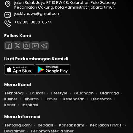
jalan Bulak Jaya RT 10 RW 08, Kelurahan Pulo Gebang,
Kecamatan Cakung, Kota Administratif jakarta timur.
jacktvnews@gmail.com
+62 813-8030-6577
Follow Kami
Ikuti Perkembangan Kami di
Menu Kanal
Teknologi
Edukasi
Lifestyle
Keuangan
Olahraga
Kuliner
Hiburan
Travel
Kesehatan
Kreativitas
Karier
Inspirasi
Menu Informasi
Tentang Kami
Redaksi
Kontak Kami
Kebijakan Privasi
Disclaimer
Pedoman Media Siber