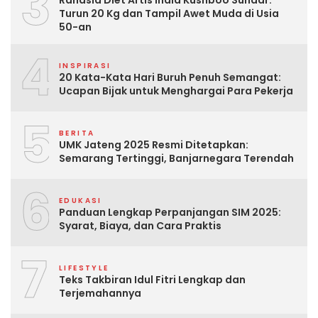
3
Rahasia Diet Artis India Kushboo Sundar:
Turun 20 Kg dan Tampil Awet Muda di Usia
50-an
4
INSPIRASI
20 Kata-Kata Hari Buruh Penuh Semangat:
Ucapan Bijak untuk Menghargai Para Pekerja
5
BERITA
UMK Jateng 2025 Resmi Ditetapkan:
Semarang Tertinggi, Banjarnegara Terendah
6
EDUKASI
Panduan Lengkap Perpanjangan SIM 2025:
Syarat, Biaya, dan Cara Praktis
7
LIFESTYLE
Teks Takbiran Idul Fitri Lengkap dan
Terjemahannya