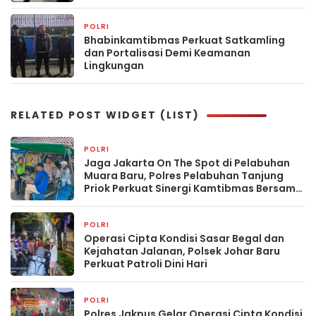
POLRI
2 hari yang lalu
Bhabinkamtibmas Perkuat Satkamling
dan Portalisasi Demi Keamanan
Lingkungan
RELATED POST WIDGET (LIST)
POLRI
3 jam yang lalu
Jaga Jakarta On The Spot di Pelabuhan
Muara Baru, Polres Pelabuhan Tanjung
Priok Perkuat Sinergi Kamtibmas Bersama
Masyarakat
POLRI
4 jam yang lalu
Operasi Cipta Kondisi Sasar Begal dan
Kejahatan Jalanan, Polsek Johar Baru
Perkuat Patroli Dini Hari
POLRI
6 jam yang lalu
Polres Jakpus Gelar Operasi Cipta Kondisi