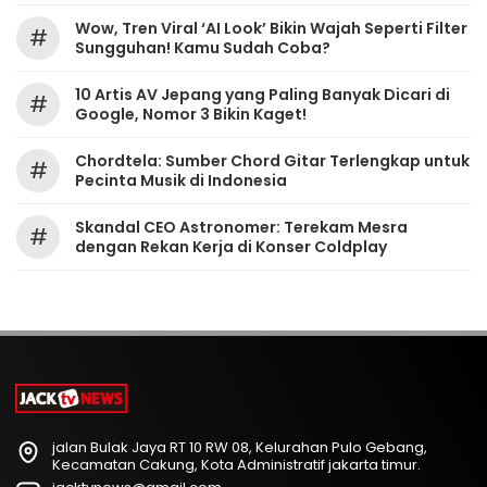
Wow, Tren Viral ‘AI Look’ Bikin Wajah Seperti Filter
#
Sungguhan! Kamu Sudah Coba?
10 Artis AV Jepang yang Paling Banyak Dicari di
#
Google, Nomor 3 Bikin Kaget!
Chordtela: Sumber Chord Gitar Terlengkap untuk
#
Pecinta Musik di Indonesia
Skandal CEO Astronomer: Terekam Mesra
#
dengan Rekan Kerja di Konser Coldplay
jalan Bulak Jaya RT 10 RW 08, Kelurahan Pulo Gebang,
Kecamatan Cakung, Kota Administratif jakarta timur.