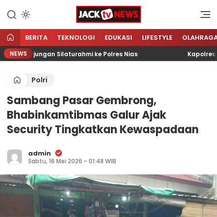
Lewati
ke
Sumber Referensi Terpercaya
Jacktvnews.com
konten
BERITA
TEKNOLOGI
EDUKASI
LIFESTYLE
OLAHRAG
NEWS
n Kunjungan Silaturahmi ke Polres Nias
Kapolres: Sine
Polri
Sambang Pasar Gembrong,
Bhabinkamtibmas Galur Ajak
Security Tingkatkan Kewaspadaan
admin
Sabtu, 16 Mei 2026 - 01:48 WIB