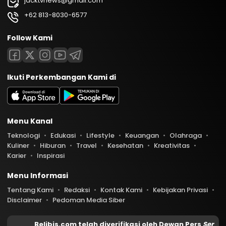
jacktvnews@gmail.com
+62 813-8030-6577
Follow Kami
Ikuti Perkembangan Kami di
Menu Kanal
Teknologi
Edukasi
Lifestyle
Keuangan
Olahraga
Kuliner
Hiburan
Travel
Kesehatan
Kreativitas
Karier
Inspirasi
Menu Informasi
Tentang Kami
Redaksi
Kontak Kami
Kebijakan Privasi
Disclaimer
Pedoman Media Siber
Belibis.com telah diverifikasi oleh Dewan Pers
Ser