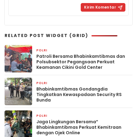
RELATED POST WIDGET (GRID)
POLRI
23 jam yang lalu
Patroli Bersama Bhabinkamtibmas dan
Polsubsektor Pegangsaan Perkuat
Keamanan Cikini Gold Center
POLRI
23 jam yang lalu
Bhabinkamtibmas Gondangdia
Tingkatkan Kewaspadaan Security RS
Bunda
POLRI
2 hari yang lalu
Jaga Lingkungan Bersama”
Bhabinkamtibmas Perkuat Kemitraan
dengan Ojek Online