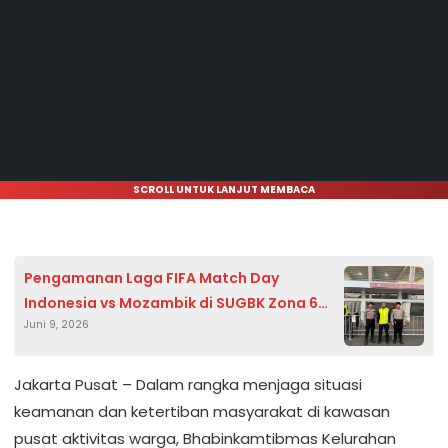
SCROLL UNTUK LANJUT MEMBACA
Pengamanan Laga FIFA Match Day
Indonesia vs Mozambik di SUGBK Zona 6
Juni 9, 2026
Berjalan Aman dan Kondusif
Jakarta Pusat – Dalam rangka menjaga situasi
keamanan dan ketertiban masyarakat di kawasan
pusat aktivitas warga, Bhabinkamtibmas Kelurahan