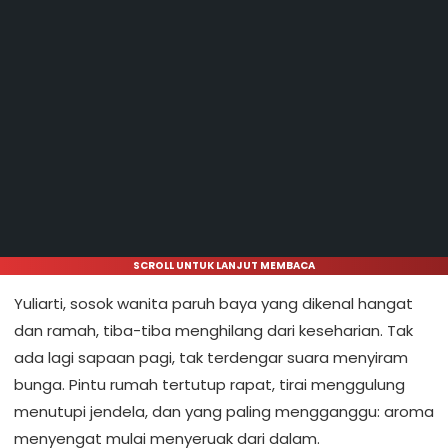
SCROLL UNTUK LANJUT MEMBACA
Yuliarti, sosok wanita paruh baya yang dikenal hangat
dan ramah, tiba-tiba menghilang dari keseharian. Tak
ada lagi sapaan pagi, tak terdengar suara menyiram
bunga. Pintu rumah tertutup rapat, tirai menggulung
menutupi jendela, dan yang paling mengganggu: aroma
menyengat mulai menyeruak dari dalam.