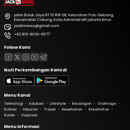
jalan Bulak Jaya RT 10 RW 08, Kelurahan Pulo Gebang,
Kecamatan Cakung, Kota Administratif jakarta timur.
jacktvnews@gmail.com
+62 813-8030-6577
Follow Kami
Ikuti Perkembangan Kami di
Menu Kanal
Teknologi
Edukasi
Lifestyle
Keuangan
Olahraga
Kuliner
Hiburan
Travel
Kesehatan
Kreativitas
Karier
Inspirasi
Menu Informasi