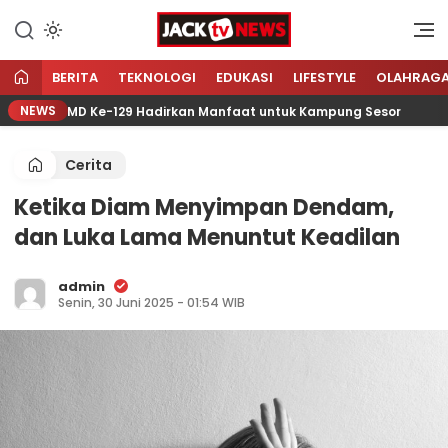
Lewati
ke
Sumber Referensi Terpercaya
Jacktvnews.com
konten
BERITA
TEKNOLOGI
EDUKASI
LIFESTYLE
OLAHRAG
NEWS
ata TMMD Ke-129 Hadirkan Manfaat untuk Kampung Sesor
Cerita
Ketika Diam Menyimpan Dendam,
dan Luka Lama Menuntut Keadilan
admin
Senin, 30 Juni 2025 - 01:54 WIB