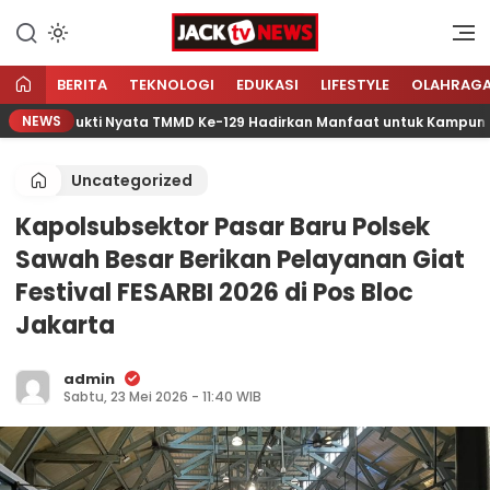
Lewati
ke
Sumber Referensi Terpercaya
Jacktvnews.com
konten
BERITA
TEKNOLOGI
EDUKASI
LIFESTYLE
OLAHRAG
NEWS
r, Bukti Nyata TMMD Ke-129 Hadirkan Manfaat untuk Kampung Ses
Uncategorized
Kapolsubsektor Pasar Baru Polsek
Sawah Besar Berikan Pelayanan Giat
Festival FESARBI 2026 di Pos Bloc
Jakarta
admin
Sabtu, 23 Mei 2026 - 11:40 WIB