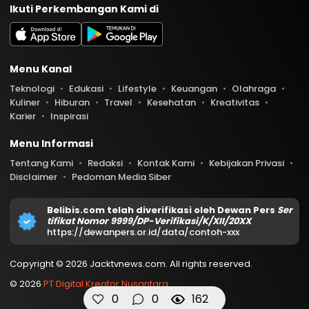
Ikuti Perkembangan Kami di
Menu Kanal
Teknologi
Edukasi
Lifestyle
Keuangan
Olahraga
Kuliner
Hiburan
Travel
Kesehatan
Kreativitas
Karier
Inspirasi
Menu Informasi
Tentang Kami
Redaksi
Kontak Kami
Kebijakan Privasi
Disclaimer
Pedoman Media Siber
Belibis.com telah diverifikasi oleh Dewan Pers
Ser
tifikat Nomor 9999/DP-Verifikasi/K/XII/20XX
https://dewanpers.or.id/data/contoh-xxx
Copyright © 2026 Jacktvnews.com. All rights reserved.
© 2026
PT Digital Kreator Nusantara
0
0
162