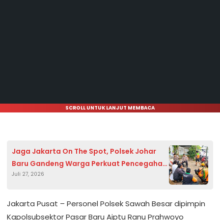
SCROLL UNTUK LANJUT MEMBACA
Jaga Jakarta On The Spot, Polsek Johar
Baru Gandeng Warga Perkuat Pencegahan
Juli 27, 2026
Tawuran dan Kejahatan Jalanan
Jakarta Pusat – Personel Polsek Sawah Besar dipimpin
Kapolsubsektor Pasar Baru Aiptu Ranu Prahwoyo