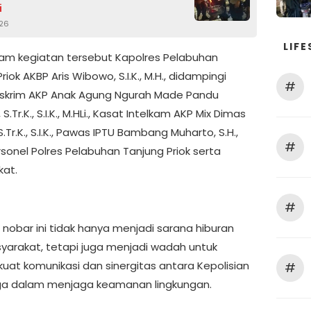
i
026
LIFE
lam kegiatan tersebut Kapolres Pelabuhan
riok AKBP Aris Wibowo, S.I.K., M.H., didampingi
#
skrim AKP Anak Agung Ngurah Made Pandu
S.Tr.K., S.I.K., M.HLi., Kasat Intelkam AKP Mix Dimas
S.Tr.K., S.I.K., Pawas IPTU Bambang Muharto, S.H.,
#
rsonel Polres Pelabuhan Tanjung Priok serta
at.
#
 nobar ini tidak hanya menjadi sarana hiburan
yarakat, tetapi juga menjadi wadah untuk
at komunikasi dan sinergitas antara Kepolisian
#
a dalam menjaga keamanan lingkungan.