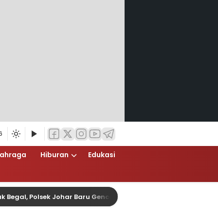
6
lahraga
Hiburan
Edukasi
 Polsek Johar Baru Gencarkan Operasi Cipta Kondisi Dini Hari