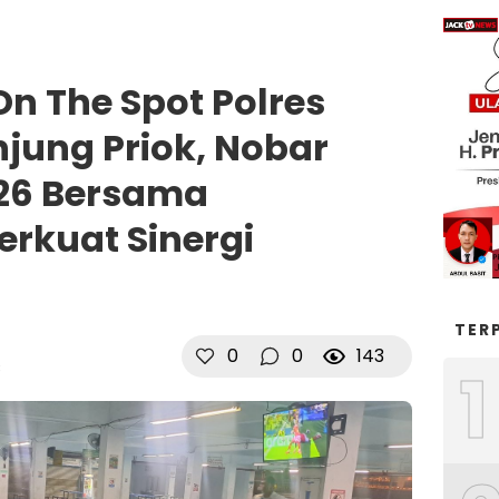
n The Spot Polres
jung Priok, Nobar
026 Bersama
erkuat Sinergi
TER
0
0
143
1
B