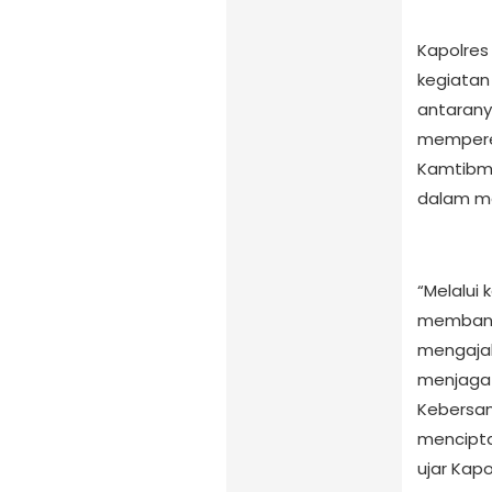
Kapolres
kegiatan 
antarany
mempere
Kamtibma
dalam m
“Melalui 
membang
mengaja
menjaga 
Kebersam
mencipta
ujar Kapo