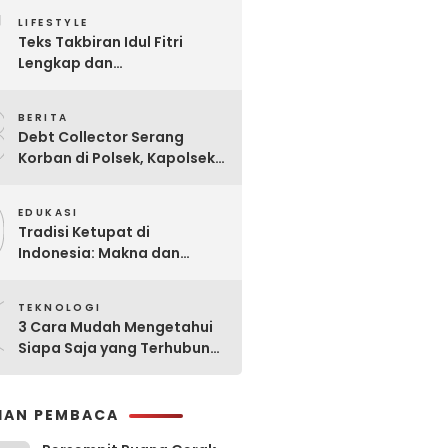
7
Praktis
LIFESTYLE
Teks Takbiran Idul Fitri
Lengkap dan
Terjemahannya
8
BERITA
Debt Collector Serang
Korban di Polsek, Kapolsek
Bukit Raya Diberhentikan
9
EDUKASI
Tradisi Ketupat di
Indonesia: Makna dan
Sejarahnya
0
TEKNOLOGI
3 Cara Mudah Mengetahui
Siapa Saja yang Terhubung
ke Jaringan WiFi Anda
IHAN PEMBACA