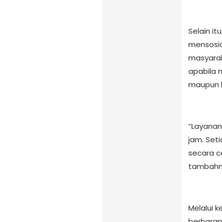
Selain i
mensosial
masyarak
apabila 
maupun k
“Layanan 
jam. Seti
secara c
tambahn
Melalui k
berhara