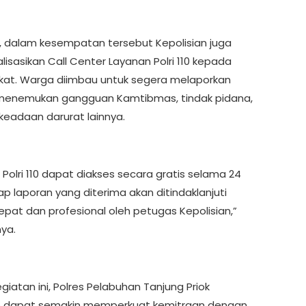
tu, dalam kesempatan tersebut Kepolisian juga
isasikan Call Center Layanan Polri 110 kepada
at. Warga diimbau untuk segera melaporkan
menemukan gangguan Kamtibmas, tindak pidana,
eadaan darurat lainnya.
Polri 110 dapat diakses secara gratis selama 24
ap laporan yang diterima akan ditindaklanjuti
epat dan profesional oleh petugas Kepolisian,”
ya.
egiatan ini, Polres Pelabuhan Tanjung Priok
p dapat semakin memperkuat kemitraan dengan