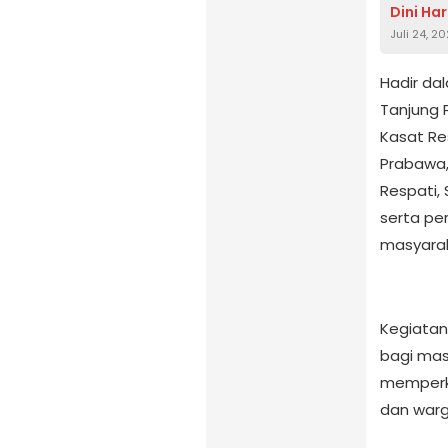
Dini Har
Juli 24, 2
Hadir da
Tanjung P
Kasat Re
Prabawa, 
Respati, 
serta pe
masyarak
Kegiatan
bagi mas
memperku
dan warg