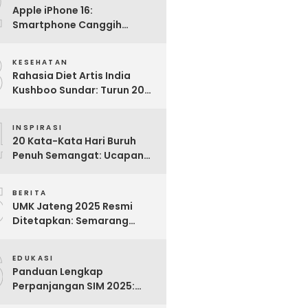
2
Apple iPhone 16:
Smartphone Canggih
dengan Performa Super di
3
2024
KESEHATAN
Rahasia Diet Artis India
Kushboo Sundar: Turun 20
Kg dan Tampil Awet Muda di
4
Usia 50-an
INSPIRASI
20 Kata-Kata Hari Buruh
Penuh Semangat: Ucapan
Bijak untuk Menghargai
5
Para Pekerja
BERITA
UMK Jateng 2025 Resmi
Ditetapkan: Semarang
Tertinggi, Banjarnegara
6
Terendah
EDUKASI
Panduan Lengkap
Perpanjangan SIM 2025:
Syarat, Biaya, dan Cara