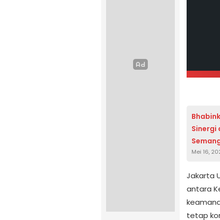
Bhabin
Sinergi
Semang
Mei 16, 2
Jakarta 
antara K
keamana
tetap ko