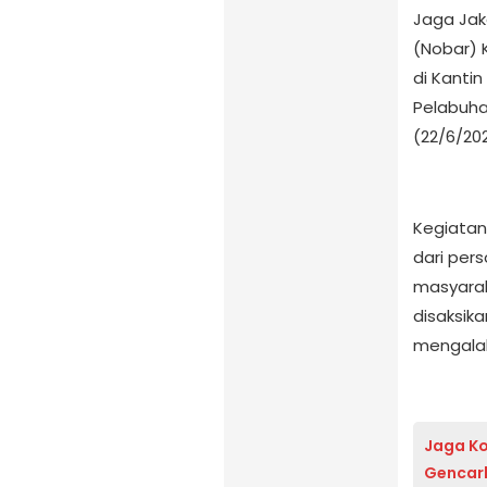
Jaga Jak
(Nobar) 
di Kanti
Pelabuha
(22/6/202
Kegiatan 
dari per
masyarak
disaksik
mengalah
Jaga Ko
Gencark