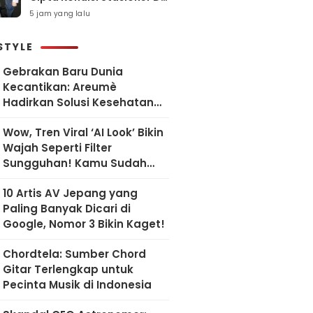
Sawah Besar
5 jam yang lalu
STYLE
Gebrakan Baru Dunia
Kecantikan: Areumè
Hadirkan Solusi Kesehatan
Kulit Berbasis Riset Korea
Wow, Tren Viral ‘AI Look’ Bikin
Wajah Seperti Filter
Sungguhan! Kamu Sudah
Coba?
10 Artis AV Jepang yang
Paling Banyak Dicari di
Google, Nomor 3 Bikin Kaget!
Chordtela: Sumber Chord
Gitar Terlengkap untuk
Pecinta Musik di Indonesia