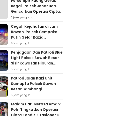
Persempit Ruang Gerak
Begal, Polsek Johar Baru
Gencarkan Operasi Cipta
Kondisi Dini Hari
3 jam yang lalu
Cegah Kejahatan di Jam
Rawan, Polsek Cempaka
Putih Gelar Razia
Stasioner
5 jam yang lalu
Penjagaan Dan Patroli Blue
Light Polsek Sawah Besar
Sisir Kawasan Hiburan
Malam, Cegah Tawuran
5 jam yang lalu
dan Balap Liar
Patroli Jalan Kaki Unit
Samapta Polsek Sawah
Besar Sambangi
Kemenkeu, Pastikan
5 jam yang lalu
Situasi Kamtibmas Tetap
Malam Hari Merasa Aman”
Kondusif
Polri Tingkatkan Operasi
Cipta Kondisi Stasioner Di