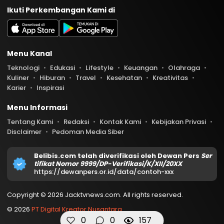
Ikuti Perkembangan Kami di
Menu Kanal
Teknologi
Edukasi
Lifestyle
Keuangan
Olahraga
Kuliner
Hiburan
Travel
Kesehatan
Kreativitas
Karier
Inspirasi
Menu Informasi
Tentang Kami
Redaksi
Kontak Kami
Kebijakan Privasi
Disclaimer
Pedoman Media Siber
Belibis.com telah diverifikasi oleh Dewan Pers
Ser
tifikat Nomor 9999/DP-Verifikasi/K/XII/20XX
https://dewanpers.or.id/data/contoh-xxx
Copyright © 2026 Jacktvnews.com. All rights reserved.
© 2026
PT Digital Kreator Nusantara
0
0
157