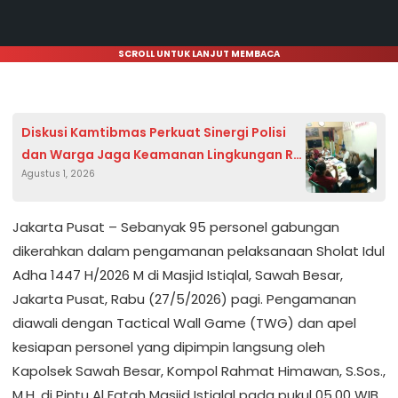
SCROLL UNTUK LANJUT MEMBACA
Diskusi Kamtibmas Perkuat Sinergi Polisi
dan Warga Jaga Keamanan Lingkungan RW
Agustus 1, 2026
008 Kartini
Jakarta Pusat – Sebanyak 95 personel gabungan
dikerahkan dalam pengamanan pelaksanaan Sholat Idul
Adha 1447 H/2026 M di Masjid Istiqlal, Sawah Besar,
Jakarta Pusat, Rabu (27/5/2026) pagi. Pengamanan
diawali dengan Tactical Wall Game (TWG) dan apel
kesiapan personel yang dipimpin langsung oleh
Kapolsek Sawah Besar, Kompol Rahmat Himawan, S.Sos.,
M.H, di Pintu Al Fatah Masjid Istiqlal pada pukul 05.00 WIB.