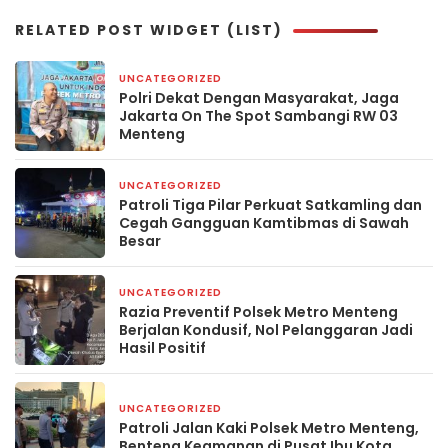
RELATED POST WIDGET (LIST)
UNCATEGORIZED
16 jam yang lalu
Polri Dekat Dengan Masyarakat, Jaga
Jakarta On The Spot Sambangi RW 03
Menteng
UNCATEGORIZED
2 hari yang lalu
Patroli Tiga Pilar Perkuat Satkamling dan
Cegah Gangguan Kamtibmas di Sawah
Besar
UNCATEGORIZED
3 hari yang lalu
Razia Preventif Polsek Metro Menteng
Berjalan Kondusif, Nol Pelanggaran Jadi
Hasil Positif
UNCATEGORIZED
4 hari yang lalu
Patroli Jalan Kaki Polsek Metro Menteng,
Benteng Keamanan di Pusat Ibu Kota