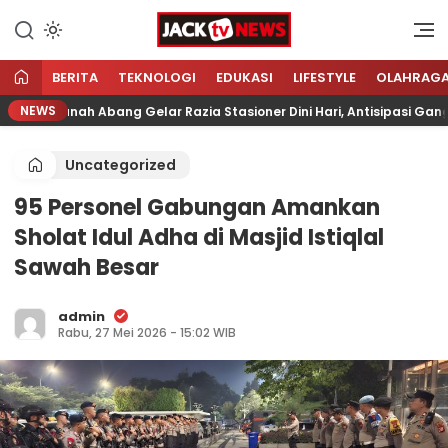
Lewati
ke
Sumber Referensi Terpercaya
Jacktvnews.com
konten
BERITA
TEKNOLOGI
EDUKASI
LIFESTYLE
OLAHRAG
NEWS
tro Tanah Abang Gelar Razia Stasioner Dini Hari, Antisipasi Gangg
Uncategorized
95 Personel Gabungan Amankan
Sholat Idul Adha di Masjid Istiqlal
Sawah Besar
admin
Rabu, 27 Mei 2026 - 15:02 WIB