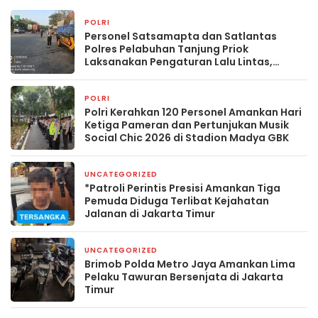
POLRI
3 hari yang lalu
Personel Satsamapta dan Satlantas
Polres Pelabuhan Tanjung Priok
Laksanakan Pengaturan Lalu Lintas,
Wujudkan Arus Lalin Aman, Lancar, dan
Kondusif
POLRI
3 hari yang lalu
Polri Kerahkan 120 Personel Amankan Hari
Ketiga Pameran dan Pertunjukan Musik
Social Chic 2026 di Stadion Madya GBK
UNCATEGORIZED
4 hari yang lalu
*Patroli Perintis Presisi Amankan Tiga
Pemuda Diduga Terlibat Kejahatan
Jalanan di Jakarta Timur
UNCATEGORIZED
4 hari yang lalu
Brimob Polda Metro Jaya Amankan Lima
Pelaku Tawuran Bersenjata di Jakarta
Timur