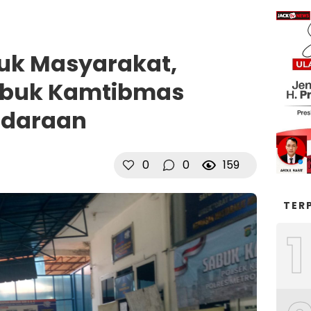
tuk Masyarakat,
abuk Kamtibmas
udaraan
0
0
159
TER
1