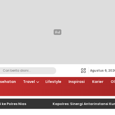
Agustus 6, 202
sehatan
Travel
Lifestyle
Inspirasi
Karier
O
res Nias
Kapolres: Sinergi Antarinstansi Kunci 