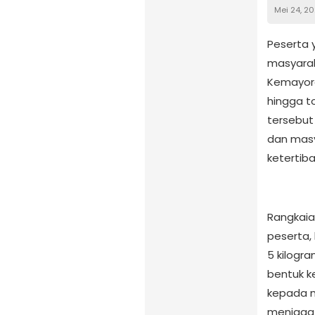
Mei 24, 2
Peserta 
masyarak
Kemayora
hingga t
tersebut 
dan mas
ketertiba
Rangkaia
peserta,
5 kilogr
bentuk k
kepada m
menjaga 