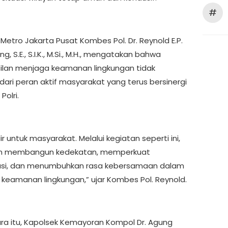
#
Metro Jakarta Pusat Kombes Pol. Dr. Reynold E.P.
g, S.E., S.I.K., M.Si., M.H., mengatakan bahwa
ilan menjaga keamanan lingkungan tidak
dari peran aktif masyarakat yang terus bersinergi
olri.
dir untuk masyarakat. Melalui kegiatan seperti ini,
gin membangun kedekatan, memperkuat
asi, dan menumbuhkan rasa kebersamaan dalam
keamanan lingkungan,” ujar Kombes Pol. Reynold.
a itu, Kapolsek Kemayoran Kompol Dr. Agung