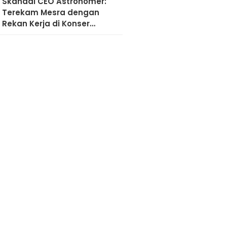
Skandal CEO Astronomer:
Terekam Mesra dengan
Rekan Kerja di Konser
Coldplay