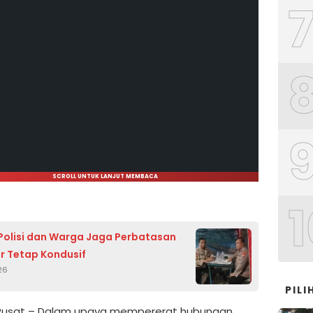
SCROLL UNTUK LANJUT MEMBACA
1
 Polisi dan Warga Jaga Perbatasan
ir Tetap Kondusif
26
PIL
 Pusat – Dalam upaya mempererat hubungan