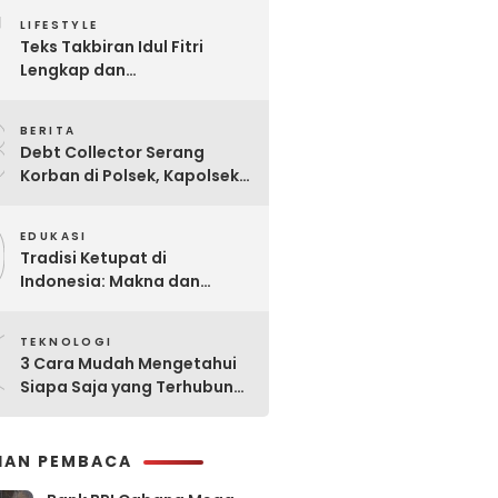
7
Praktis
LIFESTYLE
Teks Takbiran Idul Fitri
Lengkap dan
Terjemahannya
8
BERITA
Debt Collector Serang
Korban di Polsek, Kapolsek
Bukit Raya Diberhentikan
9
EDUKASI
Tradisi Ketupat di
Indonesia: Makna dan
Sejarahnya
0
TEKNOLOGI
3 Cara Mudah Mengetahui
Siapa Saja yang Terhubung
ke Jaringan WiFi Anda
IHAN PEMBACA