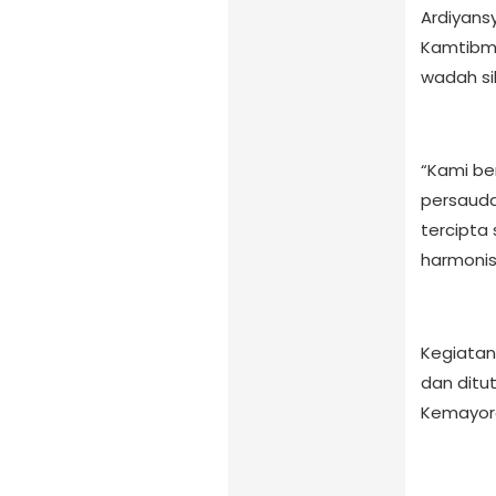
Ardiyans
Kamtibma
wadah si
“Kami be
persauda
tercipta
harmonis
Kegiatan
dan ditu
Kemayor