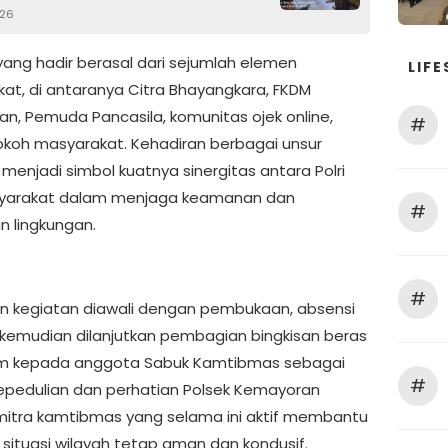
026
yang hadir berasal dari sejumlah elemen
LIFE
at, di antaranya Citra Bhayangkara, FKDM
n, Pemuda Pancasila, komunitas ojek online,
#
okoh masyarakat. Kehadiran berbagai unsur
menjadi simbol kuatnya sinergitas antara Polri
yarakat dalam menjaga keamanan dan
#
n lingkungan.
#
n kegiatan diawali dengan pembukaan, absensi
 kemudian dilanjutkan pembagian bingkisan beras
am kepada anggota Sabuk Kamtibmas sebagai
#
epedulian dan perhatian Polsek Kemayoran
itra kamtibmas yang selama ini aktif membantu
situasi wilayah tetap aman dan kondusif.