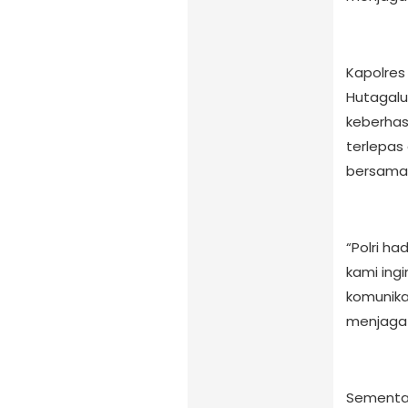
Kapolres 
Hutagalun
keberhas
terlepas 
bersama P
“Polri ha
kami in
komunik
menjaga 
Sementar