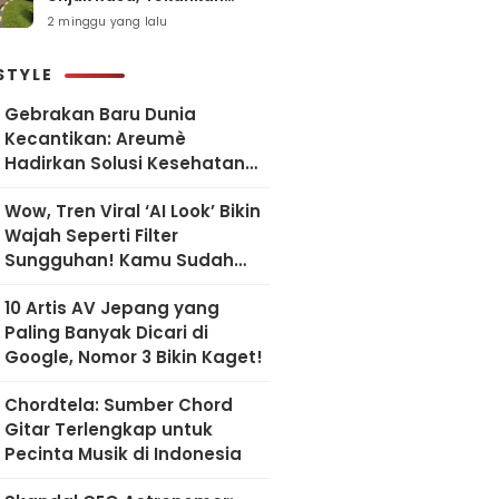
Pelayanan Humanis dan
2 minggu yang lalu
Sesuai SOP
STYLE
Gebrakan Baru Dunia
Kecantikan: Areumè
Hadirkan Solusi Kesehatan
Kulit Berbasis Riset Korea
Wow, Tren Viral ‘AI Look’ Bikin
Wajah Seperti Filter
Sungguhan! Kamu Sudah
Coba?
10 Artis AV Jepang yang
Paling Banyak Dicari di
Google, Nomor 3 Bikin Kaget!
Chordtela: Sumber Chord
Gitar Terlengkap untuk
Pecinta Musik di Indonesia