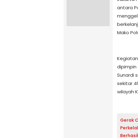
antara P
menggela
berkelan
Mako Pol
Kegiatan
dipimpin
Sunardi 
sekitar 
wilayah 
Gerak 
Perkela
Berhasi