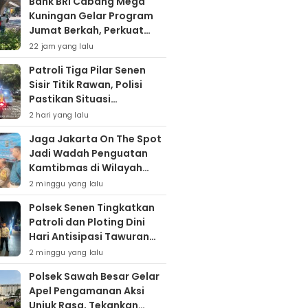
Bank BRI Cabang Mega
Kuningan Gelar Program
Jumat Berkah, Perkuat
Komitmen untuk Saling
22 jam yang lalu
Berbagai
Patroli Tiga Pilar Senen
Sisir Titik Rawan, Polisi
Pastikan Situasi
Kamtibmas Kondusif
2 hari yang lalu
Jaga Jakarta On The Spot
Jadi Wadah Penguatan
Kamtibmas di Wilayah
Kampung Bali
2 minggu yang lalu
Polsek Senen Tingkatkan
Patroli dan Ploting Dini
Hari Antisipasi Tawuran
serta Gangguan
2 minggu yang lalu
Kamtibmas
Polsek Sawah Besar Gelar
Apel Pengamanan Aksi
Unjuk Rasa, Tekankan