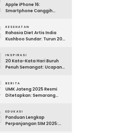
2
Apple iPhone 16:
Smartphone Canggih
dengan Performa Super di
3
2024
KESEHATAN
Rahasia Diet Artis India
Kushboo Sundar: Turun 20
Kg dan Tampil Awet Muda di
4
Usia 50-an
INSPIRASI
20 Kata-Kata Hari Buruh
Penuh Semangat: Ucapan
Bijak untuk Menghargai
5
Para Pekerja
BERITA
UMK Jateng 2025 Resmi
Ditetapkan: Semarang
Tertinggi, Banjarnegara
6
Terendah
EDUKASI
Panduan Lengkap
Perpanjangan SIM 2025:
Syarat, Biaya, dan Cara