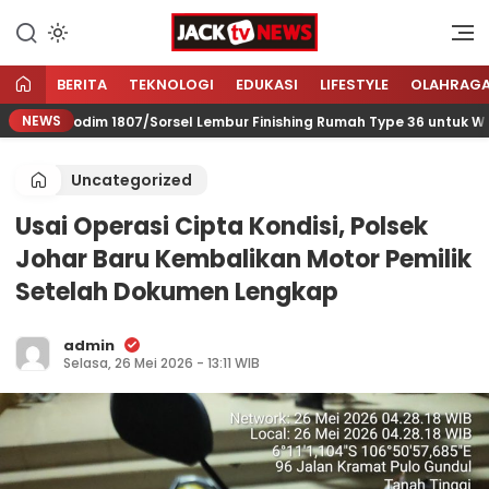
Lewati
ke
Sumber Referensi Terpercaya
Jacktvnews.com
konten
BERITA
TEKNOLOGI
EDUKASI
LIFESTYLE
OLAHRAG
NEWS
9 Kodim 1807/Sorsel Lembur Finishing Rumah Type 36 untuk Warga 
Uncategorized
Usai Operasi Cipta Kondisi, Polsek
Johar Baru Kembalikan Motor Pemilik
Setelah Dokumen Lengkap
admin
Selasa, 26 Mei 2026 - 13:11 WIB