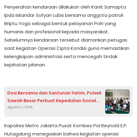
Penyerahan kendaraan dilakukan oleh Kanit Samapta
Ipda Iskandar Sofyan Lubis bersama anggota patroli
Briptu Yoga sebagai bentuk pelayanan Polri yang
humanis dan profesional kepada masyarakat.
Sebelumnya kendaraan tersebut diamankan petugas
saat kegiatan Operasi Cipta Kondisi guna memastikan
kelengkapan administrasi serta mencegah tindak
kejahatan jalanan.
Doa Bersama dan Santunan Yatim, Polsek
Sawah Besar Perkuat Kepedulian Sosial
Agustus 1, 2026
dan Kamtibmas
Kapolres Metro Jakarta Pusat Kombes Pol Reynold E.P.
Hutagalung menegaskan bahwa kegiatan operasi