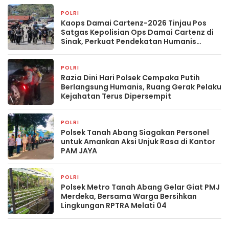
POLRI
2 jam yang lalu
Kaops Damai Cartenz-2026 Tinjau Pos
Satgas Kepolisian Ops Damai Cartenz di
Sinak, Perkuat Pendekatan Humanis
Bersama Masyarakat
POLRI
8 jam yang lalu
Razia Dini Hari Polsek Cempaka Putih
Berlangsung Humanis, Ruang Gerak Pelaku
Kejahatan Terus Dipersempit
POLRI
8 jam yang lalu
Polsek Tanah Abang Siagakan Personel
untuk Amankan Aksi Unjuk Rasa di Kantor
PAM JAYA
POLRI
8 jam yang lalu
Polsek Metro Tanah Abang Gelar Giat PMJ
Merdeka, Bersama Warga Bersihkan
Lingkungan RPTRA Melati 04