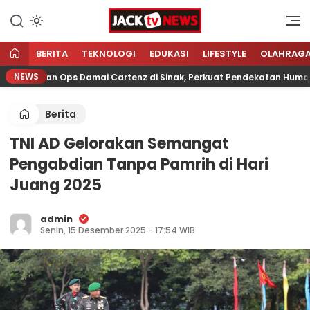
Lewati
ke
Sumber Referensi Terpercaya
Jacktvnews.com
konten
BERITA
TEKNOLOGI
EDUKASI
LIFESTYLE
OLAHRAG
NEWS
polisian Ops Damai Cartenz di Sinak, Perkuat Pendekatan Humanis 
Berita
TNI AD Gelorakan Semangat
Pengabdian Tanpa Pamrih di Hari
Juang 2025
admin
Senin, 15 Desember 2025 - 17:54 WIB