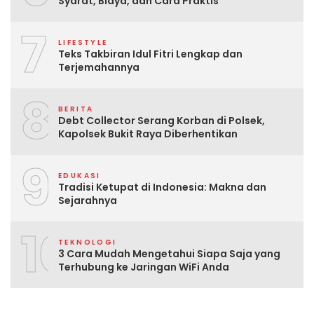
Syarat, Biaya, dan Cara Praktis
7
LIFESTYLE
Teks Takbiran Idul Fitri Lengkap dan
Terjemahannya
8
BERITA
Debt Collector Serang Korban di Polsek,
Kapolsek Bukit Raya Diberhentikan
9
EDUKASI
Tradisi Ketupat di Indonesia: Makna dan
Sejarahnya
10
TEKNOLOGI
3 Cara Mudah Mengetahui Siapa Saja yang
Terhubung ke Jaringan WiFi Anda