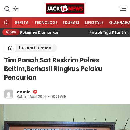
Lewati
ke
Sumber Referensi Terpercaya
Jacktvnews.com
konten
BERITA
TEKNOLOGI
EDUKASI
LIFESTYLE
OLAHRAG
NEWS
r Tanpa Dokumen Diamankan
Patroli Tiga Pilar Sisir Ke
Hukum/Jriminal
Tim Panah Sat Reskrim Polres
Beltim,Berhasil Ringkus Pelaku
Pencurian
admin
Rabu, 1 April 2026 - 08:21 WIB