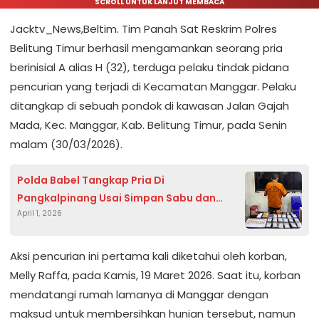
SCROLL UNTUK LANJUT MEMBACA
Jacktv_News,Beltim. Tim Panah Sat Reskrim Polres
Belitung Timur berhasil mengamankan seorang pria
berinisial A alias H (32), terduga pelaku tindak pidana
pencurian yang terjadi di Kecamatan Manggar. Pelaku
ditangkap di sebuah pondok di kawasan Jalan Gajah
Mada, Kec. Manggar, Kab. Belitung Timur, pada Senin
malam (30/03/2026).
Polda Babel Tangkap Pria Di
Pangkalpinang Usai Simpan Sabu dan
April 1, 2026
Ekstasi Dirumah
Aksi pencurian ini pertama kali diketahui oleh korban,
Melly Raffa, pada Kamis, 19 Maret 2026. Saat itu, korban
mendatangi rumah lamanya di Manggar dengan
maksud untuk membersihkan hunian tersebut, namun