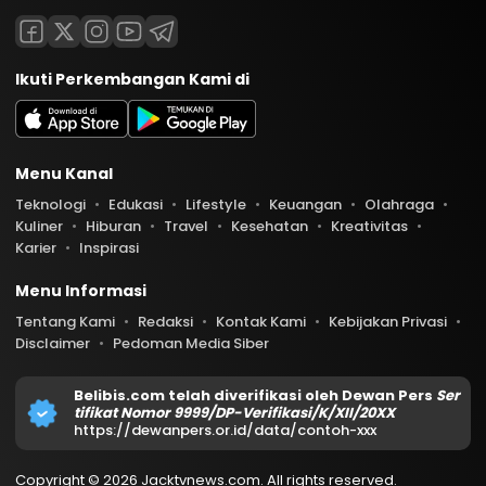
Ikuti Perkembangan Kami di
Menu Kanal
Teknologi
Edukasi
Lifestyle
Keuangan
Olahraga
Kuliner
Hiburan
Travel
Kesehatan
Kreativitas
Karier
Inspirasi
Menu Informasi
Tentang Kami
Redaksi
Kontak Kami
Kebijakan Privasi
Disclaimer
Pedoman Media Siber
Belibis.com telah diverifikasi oleh Dewan Pers
Ser
tifikat Nomor 9999/DP-Verifikasi/K/XII/20XX
https://dewanpers.or.id/data/contoh-xxx
Copyright © 2026 Jacktvnews.com. All rights reserved.