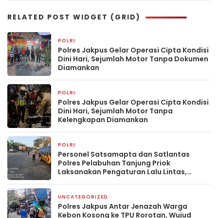
RELATED POST WIDGET (GRID)
POLRI
1 jam yang lalu
Polres Jakpus Gelar Operasi Cipta Kondisi
Dini Hari, Sejumlah Motor Tanpa Dokumen
Diamankan
POLRI
1 hari yang lalu
Polres Jakpus Gelar Operasi Cipta Kondisi
Dini Hari, Sejumlah Motor Tanpa
Kelengkapan Diamankan
POLRI
3 hari yang lalu
Personel Satsamapta dan Satlantas
Polres Pelabuhan Tanjung Priok
Laksanakan Pengaturan Lalu Lintas,
Wujudkan Arus Lalin Aman, Lancar, dan
Kondusif
UNCATEGORIZED
4 hari yang lalu
Polres Jakpus Antar Jenazah Warga
Kebon Kosong ke TPU Rorotan, Wujud