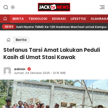
Lewati
ke
Sumber Referensi Terpercaya
Jacktvnews.com
konten
BERITA
TEKNOLOGI
EDUKASI
LIFESTYLE
OLAHRAG
NEWS
ar, Bukti Nyata TMMD Ke-129 Hadirkan Manfaat untuk Kampung Se
Berita
Stefanus Tarsi Amat Lakukan Peduli
Kasih di Umat Stasi Kawak
admin
Jumat, 24 Oktober 2025 - 13:15 WIB