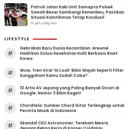
Patroli Jalan Kaki Unit Samapta Polsek
Sawah Besar Sambangi Kemenkeu, Pastikan
Situasi Kamtibmas Tetap Kondusif
10 jam yang lalu
LIFESTYLE
Gebrakan Baru Dunia Kecantikan: Areumè
#
Hadirkan Solusi Kesehatan Kulit Berbasis Riset
Korea
Wow, Tren Viral ‘AI Look’ Bikin Wajah Seperti Filter
#
Sungguhan! Kamu Sudah Coba?
10 Artis AV Jepang yang Paling Banyak Dicari di
#
Google, Nomor 3 Bikin Kaget!
Chordtela: Sumber Chord Gitar Terlengkap untuk
#
Pecinta Musik di Indonesia
Skandal CEO Astronomer: Terekam Mesra
#
dengan Rekan Kerja di Konser Coldplay