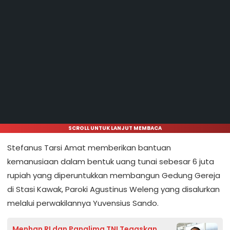
SCROLL UNTUK LANJUT MEMBACA
Stefanus Tarsi Amat memberikan bantuan
kemanusiaan dalam bentuk uang tunai sebesar 6 juta
rupiah yang diperuntukkan membangun Gedung Gereja
di Stasi Kawak, Paroki Agustinus Weleng yang disalurkan
melalui perwakilannya Yuvensius Sando.
Menhan RI dan Panglima TNI Tegaskan