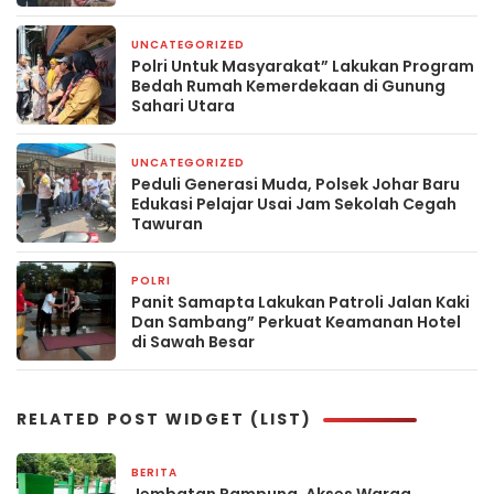
Utara
UNCATEGORIZED
2 minggu yang lalu
Polri Untuk Masyarakat” Lakukan Program
Bedah Rumah Kemerdekaan di Gunung
Sahari Utara
UNCATEGORIZED
2 minggu yang lalu
Peduli Generasi Muda, Polsek Johar Baru
Edukasi Pelajar Usai Jam Sekolah Cegah
Tawuran
POLRI
3 minggu yang lalu
Panit Samapta Lakukan Patroli Jalan Kaki
Dan Sambang” Perkuat Keamanan Hotel
di Sawah Besar
RELATED POST WIDGET (LIST)
BERITA
3 jam yang lalu