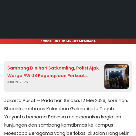
SCROLL UNTUK LANJUT MEMBACA
Sambang Dinihari Satkamling, Polisi Ajak
Warga RW 08 Pegangsaan Perkuat
Juni 21, 2026
Kamtibmas
Jakarta Pusat – Pada hari Selasa, 12 Mei 2026, sore hari,
Bhabinkamtibmas Kelurahan Gelora Aiptu Teguh
Yuliyanto bersama Babinsa melaksanakan kegiatan
kunjungan dan sambang kamtibmas ke Kampus
Moestopo Beragama yang berlokasi di Jalan Hang Lekir