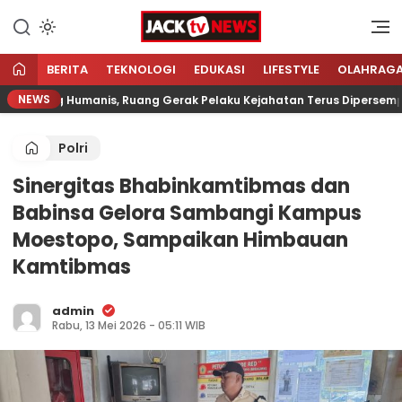
Lewati
ke
Sumber Referensi Terpercaya
Jacktvnews.com
konten
BERITA
TEKNOLOGI
EDUKASI
LIFESTYLE
OLAHRAG
NEWS
ngsung Humanis, Ruang Gerak Pelaku Kejahatan Terus Dipersempit
Polri
Sinergitas Bhabinkamtibmas dan
Babinsa Gelora Sambangi Kampus
Moestopo, Sampaikan Himbauan
Kamtibmas
admin
Rabu, 13 Mei 2026 - 05:11 WIB