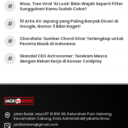
Wow, Tren Viral ‘AI Look’ Bikin Wajah Seperti Filter
#
Sungguhan! Kamu Sudah Coba?
10 Artis AV Jepang yang Paling Banyak Dicari di
#
Google, Nomor 3 Bikin Kaget!
Chordtela: Sumber Chord Gitar Terlengkap untuk
#
Pecinta Musik di Indonesia
Skandal CEO Astronomer: Terekam Mesra
#
dengan Rekan Kerja di Konser Coldplay
jalan Bulak Jaya RT 10 RW 08, Kelurahan Pulo Gebang,
Kecamatan Cakung, Kota Administratif jakarta timur.
jacktvnews@gmail.com