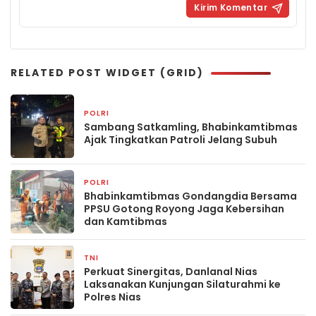
RELATED POST WIDGET (GRID)
POLRI
2 jam yang lalu
Sambang Satkamling, Bhabinkamtibmas
Ajak Tingkatkan Patroli Jelang Subuh
POLRI
2 jam yang lalu
Bhabinkamtibmas Gondangdia Bersama
PPSU Gotong Royong Jaga Kebersihan
dan Kamtibmas
TNI
4 jam yang lalu
Perkuat Sinergitas, Danlanal Nias
Laksanakan Kunjungan Silaturahmi ke
Polres Nias