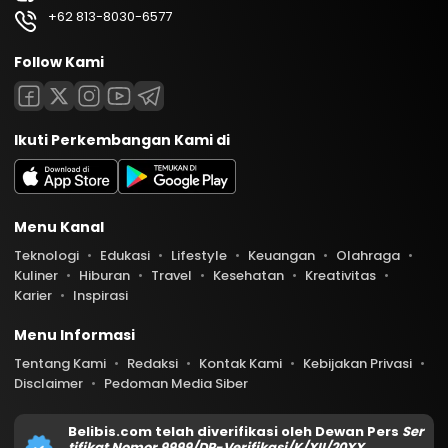
+62 813-8030-6577
Follow Kami
Ikuti Perkembangan Kami di
Menu Kanal
Teknologi
Edukasi
Lifestyle
Keuangan
Olahraga
Kuliner
Hiburan
Travel
Kesehatan
Kreativitas
Karier
Inspirasi
Menu Informasi
Tentang Kami
Redaksi
Kontak Kami
Kebijakan Privasi
Disclaimer
Pedoman Media Siber
Belibis.com telah diverifikasi oleh Dewan Pers
Ser
tifikat Nomor 9999/DP-Verifikasi/K/XII/20XX