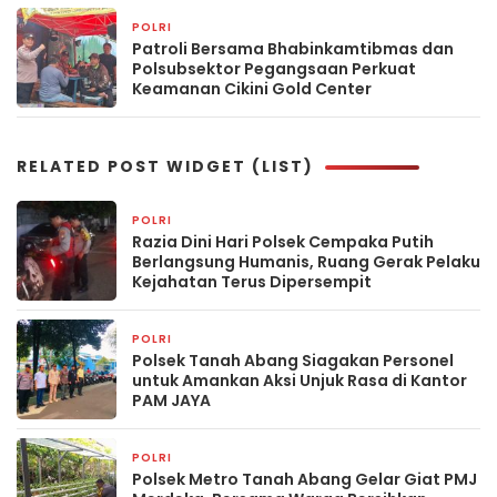
POLRI
1 hari yang lalu
Patroli Bersama Bhabinkamtibmas dan
Polsubsektor Pegangsaan Perkuat
Keamanan Cikini Gold Center
RELATED POST WIDGET (LIST)
POLRI
2 jam yang lalu
Razia Dini Hari Polsek Cempaka Putih
Berlangsung Humanis, Ruang Gerak Pelaku
Kejahatan Terus Dipersempit
POLRI
2 jam yang lalu
Polsek Tanah Abang Siagakan Personel
untuk Amankan Aksi Unjuk Rasa di Kantor
PAM JAYA
POLRI
2 jam yang lalu
Polsek Metro Tanah Abang Gelar Giat PMJ