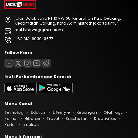
jalan Bulak Jaya RT 10 RW 08, Kelurahan Pulo Gebang,
Kecamatan Cakung, Kota Administratif jakarta timur.
jacktvnews@gmail.com
+62 813-8030-6577
Follow Kami
Ikuti Perkembangan Kami di
Menu Kanal
Teknologi
Edukasi
Lifestyle
Keuangan
Olahraga
Kuliner
Hiburan
Travel
Kesehatan
Kreativitas
Karier
Inspirasi
Menu Informasi