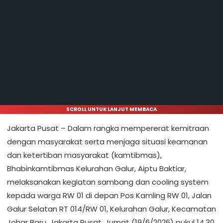
SCROLL UNTUK LANJUT MEMBACA
Jakarta Pusat – Dalam rangka mempererat kemitraan
dengan masyarakat serta menjaga situasi keamanan
dan ketertiban masyarakat (kamtibmas),
Bhabinkamtibmas Kelurahan Galur, Aiptu Baktiar,
melaksanakan kegiatan sambang dan cooling system
kepada warga RW 01 di depan Pos Kamling RW 01, Jalan
Galur Selatan RT 014/RW 01, Kelurahan Galur, Kecamatan
Johar Baru, Jakarta Pusat, Jumat (19/6/2026) pukul 14.30