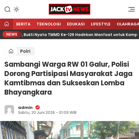
Lewati
ke
Sumber Referensi Terpercaya
Jacktvnews.com
konten
BERITA
TEKNOLOGI
EDUKASI
LIFESTYLE
OLAHRAG
NEWS
ncar, Bukti Nyata TMMD Ke-129 Hadirkan Manfaat untuk Kampung S
Polri
Sambangi Warga RW 01 Galur, Polisi
Dorong Partisipasi Masyarakat Jaga
Kamtibmas dan Sukseskan Lomba
Bhayangkara
admin
Sabtu, 20 Juni 2026 - 01:09 WIB