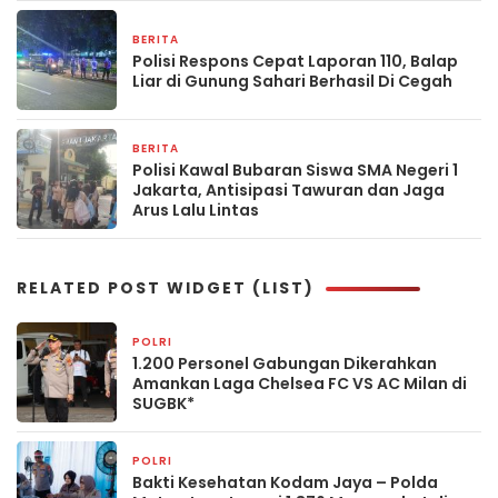
BERITA
11 jam yang lalu
Polisi Respons Cepat Laporan 110, Balap
Liar di Gunung Sahari Berhasil Di Cegah
BERITA
11 jam yang lalu
Polisi Kawal Bubaran Siswa SMA Negeri 1
Jakarta, Antisipasi Tawuran dan Jaga
Arus Lalu Lintas
RELATED POST WIDGET (LIST)
POLRI
1 hari yang lalu
1.200 Personel Gabungan Dikerahkan
Amankan Laga Chelsea FC VS AC Milan di
SUGBK*
POLRI
1 hari yang lalu
Bakti Kesehatan Kodam Jaya – Polda