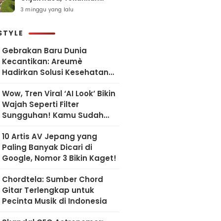
Pelayanan Humanis dan
3 minggu yang lalu
Sesuai SOP
STYLE
Gebrakan Baru Dunia
Kecantikan: Areumè
Hadirkan Solusi Kesehatan
Kulit Berbasis Riset Korea
Wow, Tren Viral ‘AI Look’ Bikin
Wajah Seperti Filter
Sungguhan! Kamu Sudah
Coba?
10 Artis AV Jepang yang
Paling Banyak Dicari di
Google, Nomor 3 Bikin Kaget!
Chordtela: Sumber Chord
Gitar Terlengkap untuk
Pecinta Musik di Indonesia