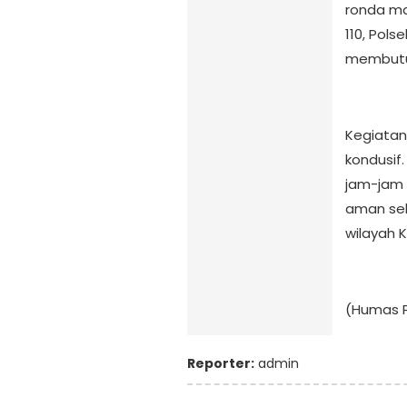
ronda ma
110, Pol
membutuh
Kegiatan
kondusif
jam-jam 
aman se
wilayah 
(Humas P
Reporter:
admin