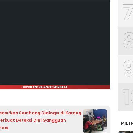
1
SCROLL UNTUK LANJUT MEMBACA
ntensifkan Sambang Dialogis di Karang
Perkuat Deteksi Dini Gangguan
PIL
mas