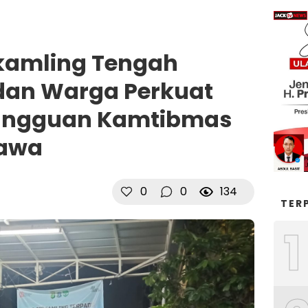
amling Tengah
 dan Warga Perkuat
 Gangguan Kamtibmas
Rawa
0
0
134
TER
1