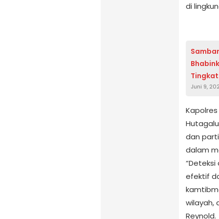
di lingk
Sambang
Bhabin
Tingka
Juni 9, 20
Kapolres
Hutagal
dan part
dalam me
“Deteksi
efektif 
kamtibmas
wilayah, 
Reynold.