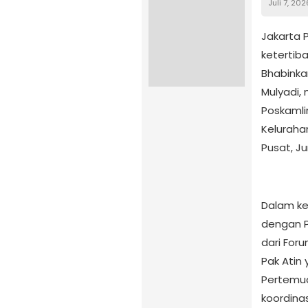
Juli 7, 202
Jakarta 
ketertib
Bhabinka
Mulyadi,
Poskamli
Keluraha
Pusat, Ju
Dalam ke
dengan P
dari For
Pak Atin
Pertemu
koordinas