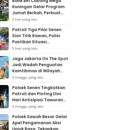
Bank BRI Cabang Mega
Kuningan Gelar Program
Jumat Berkah, Perkuat
Komitmen untuk Saling
3 hari yang lalu
Berbagai
Patroli Tiga Pilar Senen
Sisir Titik Rawan, Polisi
Pastikan Situasi
Kamtibmas Kondusif
5 hari yang lalu
Jaga Jakarta On The Spot
Jadi Wadah Penguatan
Kamtibmas di Wilayah
Kampung Bali
3 minggu yang lalu
Polsek Senen Tingkatkan
Patroli dan Ploting Dini
Hari Antisipasi Tawuran
serta Gangguan
3 minggu yang lalu
Kamtibmas
Polsek Sawah Besar Gelar
Apel Pengamanan Aksi
Unjuk Rasa, Tekankan