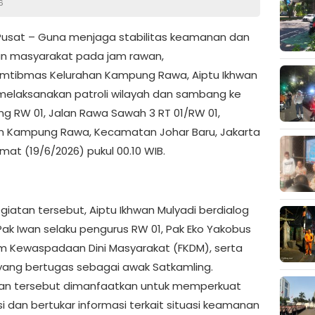
6
Pusat – Guna menjaga stabilitas keamanan dan
an masyarakat pada jam rawan,
mtibmas Kelurahan Kampung Rawa, Aiptu Ikhwan
 melaksanakan patroli wilayah dan sambang ke
ng RW 01, Jalan Rawa Sawah 3 RT 01/RW 01,
n Kampung Rawa, Kecamatan Johar Baru, Jakarta
mat (19/6/2026) pukul 00.10 WIB.
giatan tersebut, Aiptu Ikhwan Mulyadi berdialog
ak Iwan selaku pengurus RW 01, Pak Eko Yakobus
um Kewaspadaan Dini Masyarakat (FKDM), serta
 yang bertugas sebagai awak Satkamling.
an tersebut dimanfaatkan untuk memperkuat
i dan bertukar informasi terkait situasi keamanan