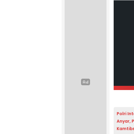
Polri I
Anyar, 
Kamtib