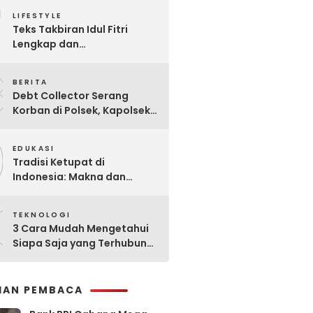
7
Praktis
LIFESTYLE
Teks Takbiran Idul Fitri
Lengkap dan
Terjemahannya
8
BERITA
Debt Collector Serang
Korban di Polsek, Kapolsek
Bukit Raya Diberhentikan
9
EDUKASI
Tradisi Ketupat di
Indonesia: Makna dan
Sejarahnya
0
TEKNOLOGI
3 Cara Mudah Mengetahui
Siapa Saja yang Terhubung
ke Jaringan WiFi Anda
IHAN PEMBACA