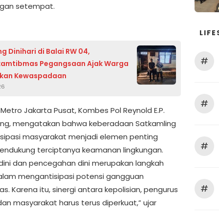
ungan setempat.
LIFE
 Dinihari di Balai RW 04,
#
kamtibmas Pegangsaan Ajak Warga
tkan Kewaspadaan
26
#
 Metro Jakarta Pusat, Kombes Pol Reynold E.P.
ung, mengatakan bahwa keberadaan Satkamling
isipasi masyarakat menjadi elemen penting
#
ndukung terciptanya keamanan lingkungan.
 dini dan pencegahan dini merupakan langkah
dalam mengantisipasi potensi gangguan
#
. Karena itu, sinergi antara kepolisian, pengurus
dan masyarakat harus terus diperkuat,” ujar