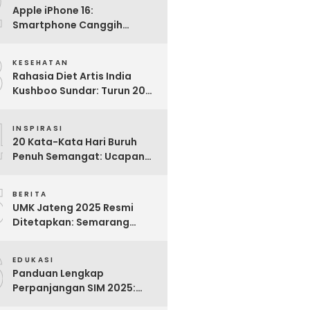
2
Apple iPhone 16:
Smartphone Canggih
dengan Performa Super di
3
2024
KESEHATAN
Rahasia Diet Artis India
Kushboo Sundar: Turun 20
Kg dan Tampil Awet Muda di
4
Usia 50-an
INSPIRASI
20 Kata-Kata Hari Buruh
Penuh Semangat: Ucapan
Bijak untuk Menghargai
5
Para Pekerja
BERITA
UMK Jateng 2025 Resmi
Ditetapkan: Semarang
Tertinggi, Banjarnegara
6
Terendah
EDUKASI
Panduan Lengkap
Perpanjangan SIM 2025:
Syarat, Biaya, dan Cara