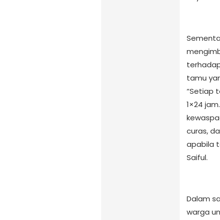
Sementar
mengimb
terhada
tamu yan
“Setiap 
1×24 jam
kewaspad
curas, d
apabila 
Saiful.
Dalam s
warga u