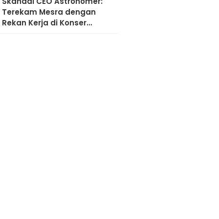
Skandal CEO Astronomer:
Terekam Mesra dengan
Rekan Kerja di Konser
Coldplay