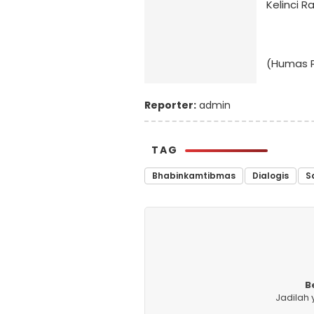
Kelinci R
(Humas P
Reporter:
admin
TAG
Bhabinkamtibmas
Dialogis
S
B
Jadilah