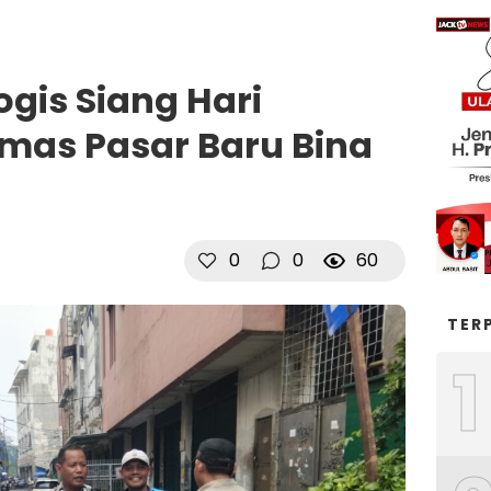
gis Siang Hari
mas Pasar Baru Bina
0
0
60
TER
1