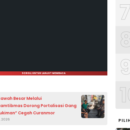
SCROLL UNTUK LANJUT MEMBACA
1
Sawah Besar Melalui
amtibmas Dorong Portalisasi Gang
mukiman” Cegah Curanmor
, 2026
PIL