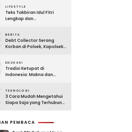
7
Praktis
LIFESTYLE
Teks Takbiran Idul Fitri
Lengkap dan
Terjemahannya
8
BERITA
Debt Collector Serang
Korban di Polsek, Kapolsek
Bukit Raya Diberhentikan
9
EDUKASI
Tradisi Ketupat di
Indonesia: Makna dan
Sejarahnya
0
TEKNOLOGI
3 Cara Mudah Mengetahui
Siapa Saja yang Terhubung
ke Jaringan WiFi Anda
IHAN PEMBACA