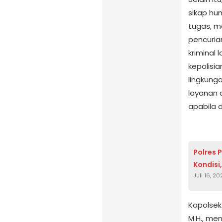
sikap hu
tugas, m
pencuria
kriminal 
kepolisi
lingkunga
layanan 
apabila 
Polres P
Kondisi
Juli 16, 2
Kapolsek
M.H., me