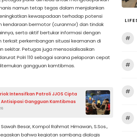
manis namun tetap tegas dalam menjalankan
eningkatkan kewaspadaan terhadap potensi
LIFE
n kendaraan bermotor (curanmor) dan tindak
lainnya, serta aktif bertukar informasi dengan
#
an terkait perkembangan situasi keamanan di
n sekitar. Petugas juga mensosialisasikan
darurat Polri 110 sebagai sarana pelaporan cepat
#
ditemukan gangguan kamtibmas.
#
riok Intensifkan Patroli JJOS Cipta
, Antisipasi Gangguan Kamtibmas
026
#
 Sawah Besar, Kompol Rahmat Himawan, S.Sos.,
negaskan bahwa kegiatan sambang dialogis