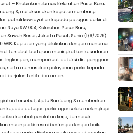
Pusat – Bhabinkamtibmas Kelurahan Pasar Baru,
mbang S, melaksanakan kegiatan sambang
dan patroli kewilayahan kepada petugas parkir di
inci Raya RW 004, Kelurahan Pasar Baru,
n Sawah Besar, Jakarta Pusat, Senin (1/6/2026)
.00 WIB. Kegiatan yang dilakukan dengan menemui
hrul tersebut bertujuan meningkatkan kesadaran
 lingkungan, memperkuat deteksi dini gangguan
s, serta memastikan pelayanan parkir kepada
at berjalan tertib dan aman.
giatan tersebut, Aiptu Bambang S memberikan
n kepada petugas parkir agar selalu melengkapi
riksa kembali peralatan kerja, termasuk
an mesin parkir resmi berfungsi dengan baik.
tu, petugas parkir diimbau untuk mengedepankan