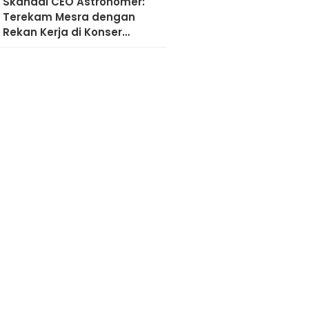
Skandal CEO Astronomer:
Terekam Mesra dengan
Rekan Kerja di Konser
Coldplay