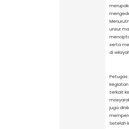
merupaka
mengede
Menurutn
unsur ma
mencipta
serta me
di wilay
Petugas 
kegiatan
terkait 
masyarak
juga din
memperer
Setelah 