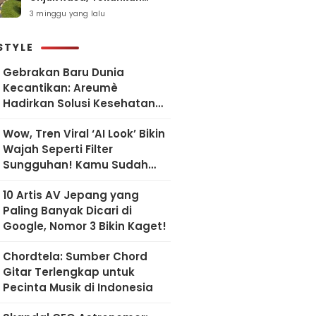
Pelayanan Humanis dan
3 minggu yang lalu
Sesuai SOP
STYLE
Gebrakan Baru Dunia
Kecantikan: Areumè
Hadirkan Solusi Kesehatan
Kulit Berbasis Riset Korea
Wow, Tren Viral ‘AI Look’ Bikin
Wajah Seperti Filter
Sungguhan! Kamu Sudah
Coba?
10 Artis AV Jepang yang
Paling Banyak Dicari di
Google, Nomor 3 Bikin Kaget!
Chordtela: Sumber Chord
Gitar Terlengkap untuk
Pecinta Musik di Indonesia