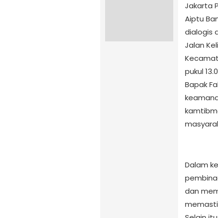
Jakarta 
Aiptu Ba
dialogis 
Jalan Kel
Kecamata
pukul 13
Bapak Fa
keamanan
kamtibma
masyarak
Dalam ke
pembinaa
dan meme
memastik
Selain i