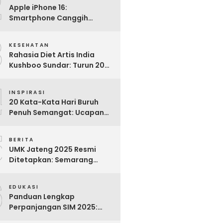
2
Apple iPhone 16:
Smartphone Canggih
dengan Performa Super di
3
2024
KESEHATAN
Rahasia Diet Artis India
Kushboo Sundar: Turun 20
Kg dan Tampil Awet Muda di
4
Usia 50-an
INSPIRASI
20 Kata-Kata Hari Buruh
Penuh Semangat: Ucapan
Bijak untuk Menghargai
5
Para Pekerja
BERITA
UMK Jateng 2025 Resmi
Ditetapkan: Semarang
Tertinggi, Banjarnegara
6
Terendah
EDUKASI
Panduan Lengkap
Perpanjangan SIM 2025:
Syarat, Biaya, dan Cara