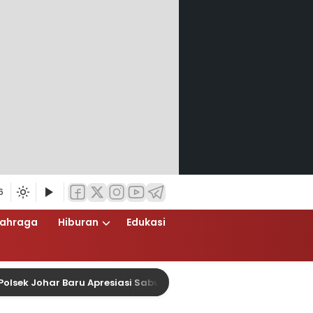
6
lahraga
Hiburan
Edukasi
 Johar Baru Apresiasi Sabuk Kamtibmas dengan Penyaluran Se