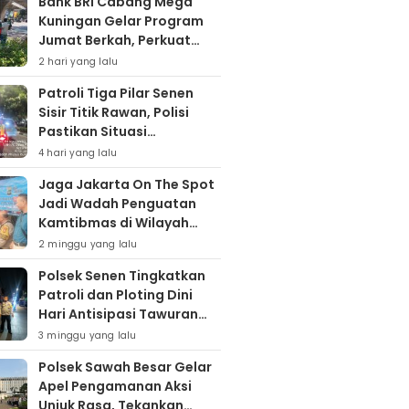
Bank BRI Cabang Mega
Kuningan Gelar Program
Jumat Berkah, Perkuat
Komitmen untuk Saling
2 hari yang lalu
Berbagai
Patroli Tiga Pilar Senen
Sisir Titik Rawan, Polisi
Pastikan Situasi
Kamtibmas Kondusif
4 hari yang lalu
Jaga Jakarta On The Spot
Jadi Wadah Penguatan
Kamtibmas di Wilayah
Kampung Bali
2 minggu yang lalu
Polsek Senen Tingkatkan
Patroli dan Ploting Dini
Hari Antisipasi Tawuran
serta Gangguan
3 minggu yang lalu
Kamtibmas
Polsek Sawah Besar Gelar
Apel Pengamanan Aksi
Unjuk Rasa, Tekankan