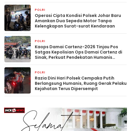
POLRI
4 jam yang lalu
Operasi Cipta Kondisi Polsek Johar Baru
Amankan Dua Sepeda Motor Tanpa
Kelengkapan Surat-surat Kendaraan
POLRI
17 jam yang lalu
Kaops Damai Cartenz-2026 Tinjau Pos
Satgas Kepolisian Ops Damai Cartenz di
Sinak, Perkuat Pendekatan Humanis
Bersama Masyarakat
POLRI
23 jam yang lalu
Razia Dini Hari Polsek Cempaka Putih
Berlangsung Humanis, Ruang Gerak Pelaku
Kejahatan Terus Dipersempit