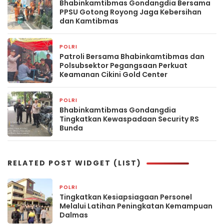
Bhabinkamtibmas Gondangdia Bersama
PPSU Gotong Royong Jaga Kebersihan
dan Kamtibmas
POLRI
2 hari yang lalu
Patroli Bersama Bhabinkamtibmas dan
Polsubsektor Pegangsaan Perkuat
Keamanan Cikini Gold Center
POLRI
2 hari yang lalu
Bhabinkamtibmas Gondangdia
Tingkatkan Kewaspadaan Security RS
Bunda
RELATED POST WIDGET (LIST)
POLRI
21 menit yang lalu
Tingkatkan Kesiapsiagaan Personel
Melalui Latihan Peningkatan Kemampuan
Dalmas