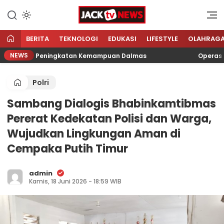
Lewati
ke
Sumber Referensi Terpercaya
Jacktvnews.com
konten
BERITA
TEKNOLOGI
EDUKASI
LIFESTYLE
OLAHRAG
NEWS
Latihan Peningkatan Kemampuan Dalmas
Operasi Cipt
Polri
Sambang Dialogis Bhabinkamtibmas
Pererat Kedekatan Polisi dan Warga,
Wujudkan Lingkungan Aman di
Cempaka Putih Timur
admin
Kamis, 18 Juni 2026 - 18:59 WIB