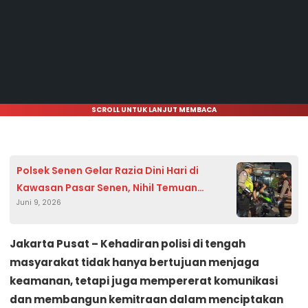
SCROLL UNTUK LANJUT MEMBACA
Polsek Senen Gelar Razia Dini Hari di
Kawasan Pasar Senen, Nihil Temuan
Juni 9, 2026
Pelanggaran
Jakarta Pusat – Kehadiran polisi di tengah
masyarakat tidak hanya bertujuan menjaga
keamanan, tetapi juga mempererat komunikasi
dan membangun kemitraan dalam menciptakan