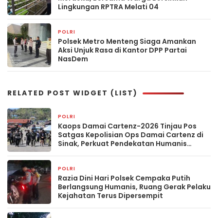
Lingkungan RPTRA Melati 04
POLRI
2 hari yang lalu
Polsek Metro Menteng Siaga Amankan
Aksi Unjuk Rasa di Kantor DPP Partai
NasDem
RELATED POST WIDGET (LIST)
POLRI
12 jam yang lalu
Kaops Damai Cartenz-2026 Tinjau Pos
Satgas Kepolisian Ops Damai Cartenz di
Sinak, Perkuat Pendekatan Humanis
Bersama Masyarakat
POLRI
18 jam yang lalu
Razia Dini Hari Polsek Cempaka Putih
Berlangsung Humanis, Ruang Gerak Pelaku
Kejahatan Terus Dipersempit