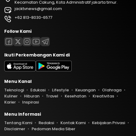
Kecamatan Cakung, Kota Administratif jakarta timur.
jacktvnews@gmail.com
+62 813-8030-6577
Follow Kami
Ikuti Perkembangan Kami di
Menu Kanal
Teknologi
Edukasi
Lifestyle
Keuangan
Olahraga
Kuliner
Hiburan
Travel
Kesehatan
Kreativitas
Karier
Inspirasi
Menu Informasi
Tentang Kami
Redaksi
Kontak Kami
Kebijakan Privasi
Disclaimer
Pedoman Media Siber