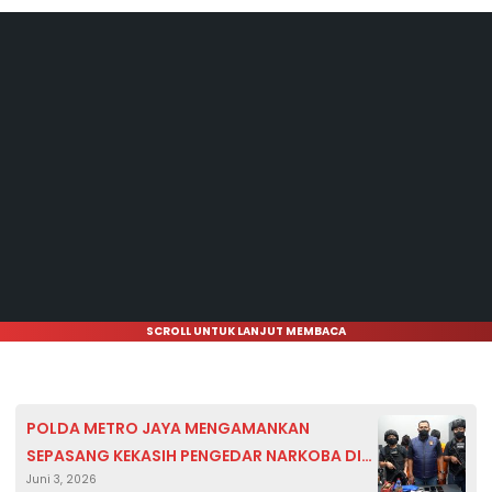
SCROLL UNTUK LANJUT MEMBACA
POLDA METRO JAYA MENGAMANKAN
SEPASANG KEKASIH PENGEDAR NARKOBA DI
Juni 3, 2026
JAKARTA BARAT