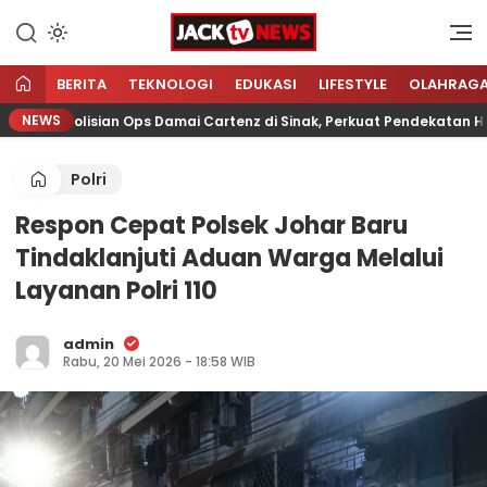
Lewati
ke
Sumber Referensi Terpercaya
Jacktvnews.com
konten
BERITA
TEKNOLOGI
EDUKASI
LIFESTYLE
OLAHRAG
NEWS
s Kepolisian Ops Damai Cartenz di Sinak, Perkuat Pendekatan Huma
Polri
Respon Cepat Polsek Johar Baru
Tindaklanjuti Aduan Warga Melalui
Layanan Polri 110
admin
Rabu, 20 Mei 2026 - 18:58 WIB