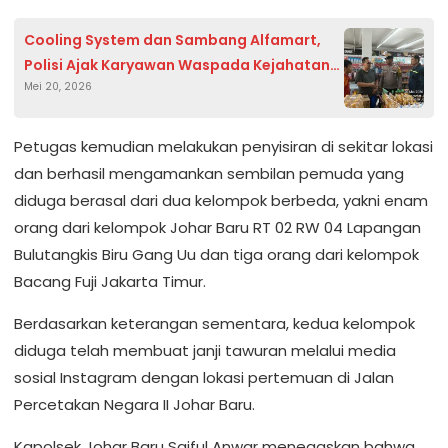
Cooling System dan Sambang Alfamart,
Polisi Ajak Karyawan Waspada Kejahatan
Mei 20, 2026
Lingkungan
Petugas kemudian melakukan penyisiran di sekitar lokasi
dan berhasil mengamankan sembilan pemuda yang
diduga berasal dari dua kelompok berbeda, yakni enam
orang dari kelompok Johar Baru RT 02 RW 04 Lapangan
Bulutangkis Biru Gang Uu dan tiga orang dari kelompok
Bacang Fuji Jakarta Timur.
Berdasarkan keterangan sementara, kedua kelompok
diduga telah membuat janji tawuran melalui media
sosial Instagram dengan lokasi pertemuan di Jalan
Percetakan Negara II Johar Baru.
Kapolsek Johar Baru Saiful Anwar menegaskan bahwa