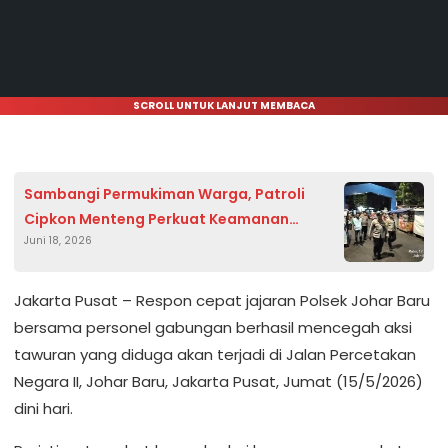
SCROLL UNTUK LANJUT MEMBACA
Sambangi Permukiman Warga, Patroli
Cipkon Menteng Perkuat Keamanan
Juni 18, 2026
Lingkungan
Jakarta Pusat – Respon cepat jajaran Polsek Johar Baru
bersama personel gabungan berhasil mencegah aksi
tawuran yang diduga akan terjadi di Jalan Percetakan
Negara II, Johar Baru, Jakarta Pusat, Jumat (15/5/2026)
dini hari.