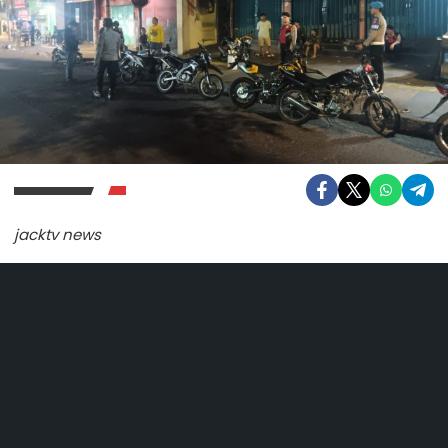
jacktv news