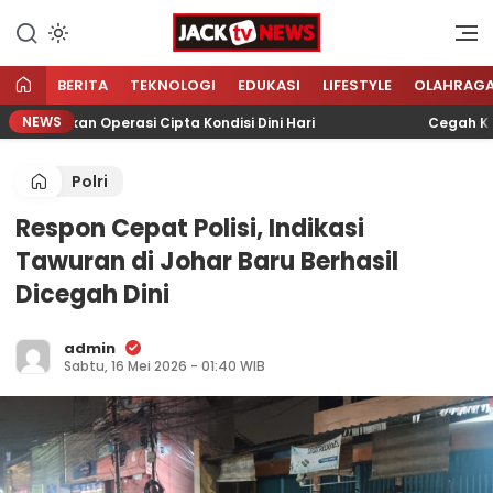
Lewati
ke
Sumber Referensi Terpercaya
Jacktvnews.com
konten
BERITA
TEKNOLOGI
EDUKASI
LIFESTYLE
OLAHRAG
NEWS
carkan Operasi Cipta Kondisi Dini Hari
Cegah Kejahat
Polri
Respon Cepat Polisi, Indikasi
Tawuran di Johar Baru Berhasil
Dicegah Dini
admin
Sabtu, 16 Mei 2026 - 01:40 WIB