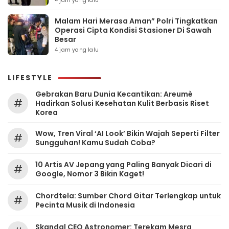
4 jam yang lalu
Malam Hari Merasa Aman” Polri Tingkatkan
Operasi Cipta Kondisi Stasioner Di Sawah
Besar
4 jam yang lalu
LIFESTYLE
Gebrakan Baru Dunia Kecantikan: Areumè
#
Hadirkan Solusi Kesehatan Kulit Berbasis Riset
Korea
Wow, Tren Viral ‘AI Look’ Bikin Wajah Seperti Filter
#
Sungguhan! Kamu Sudah Coba?
10 Artis AV Jepang yang Paling Banyak Dicari di
#
Google, Nomor 3 Bikin Kaget!
Chordtela: Sumber Chord Gitar Terlengkap untuk
#
Pecinta Musik di Indonesia
Skandal CEO Astronomer: Terekam Mesra