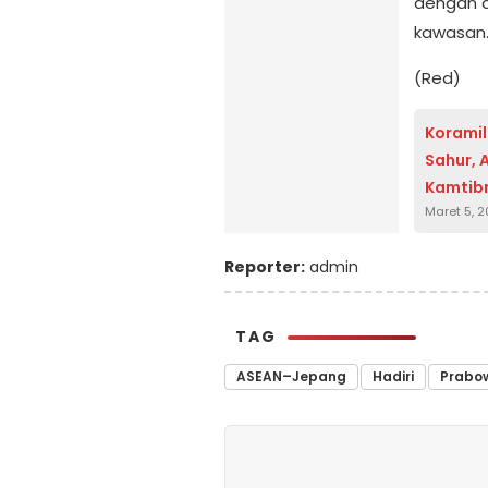
dengan d
kawasan
(Red)
Koramil
Sahur, 
Kamtib
Maret 5, 
Reporter:
admin
TAG
ASEAN–Jepang
Hadiri
Prabo