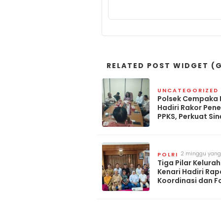
RELATED POST WIDGET (G
UNCATEGORIZED
Polsek Cempaka 
Hadiri Rakor Pen
PPKS, Perkuat Sin
Lintas Instansi
2 minggu yang 
POLRI
Tiga Pilar Kelura
Kenari Hadiri Rap
Koordinasi dan 
Konsultasi Publik
Tingkat Keluraha