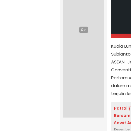
Kuala Lu
Subianto
ASEAN–Je
Conventi
Pertemua
dalam me
terjalin 
Patroli
Bersam
Sawit 
Desember 