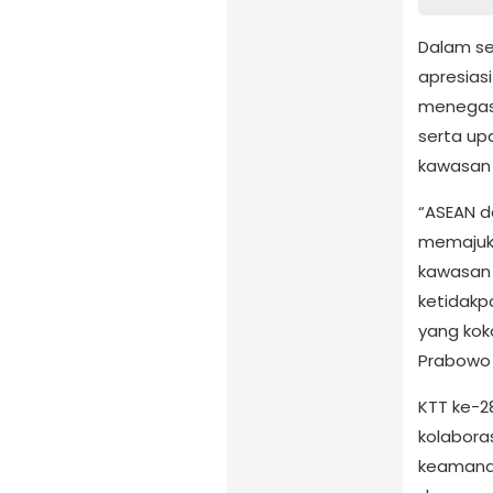
Dalam se
apresias
menegask
serta u
kawasan 
“ASEAN d
memajuka
kawasan 
ketidakp
yang kok
Prabowo
KTT ke-
kolabora
keamanan