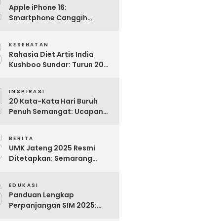
2
Apple iPhone 16:
Smartphone Canggih
dengan Performa Super di
3
2024
KESEHATAN
Rahasia Diet Artis India
Kushboo Sundar: Turun 20
Kg dan Tampil Awet Muda di
4
Usia 50-an
INSPIRASI
20 Kata-Kata Hari Buruh
Penuh Semangat: Ucapan
Bijak untuk Menghargai
5
Para Pekerja
BERITA
UMK Jateng 2025 Resmi
Ditetapkan: Semarang
Tertinggi, Banjarnegara
6
Terendah
EDUKASI
Panduan Lengkap
Perpanjangan SIM 2025:
Syarat, Biaya, dan Cara