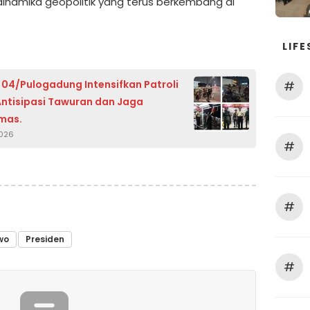
inamika geopolitik yang terus berkembang di
.
LIFE
 04/Pulogadung Intensifkan Patroli
#
Antisipasi Tawuran dan Jaga
mas.
2026
#
#
wo
Presiden
#