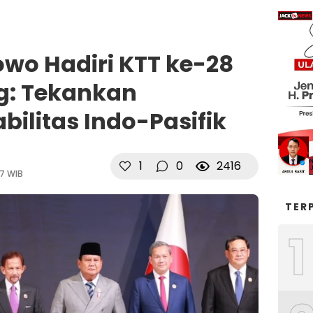
owo Hadiri KTT ke-28
: Tekankan
bilitas Indo-Pasifik
1
0
2416
27 WIB
TER
1