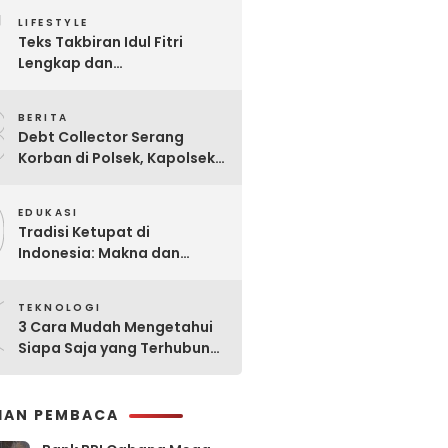
7
Praktis
LIFESTYLE
Teks Takbiran Idul Fitri
Lengkap dan
Terjemahannya
8
BERITA
Debt Collector Serang
Korban di Polsek, Kapolsek
Bukit Raya Diberhentikan
9
EDUKASI
Tradisi Ketupat di
Indonesia: Makna dan
Sejarahnya
0
TEKNOLOGI
3 Cara Mudah Mengetahui
Siapa Saja yang Terhubung
ke Jaringan WiFi Anda
IHAN PEMBACA