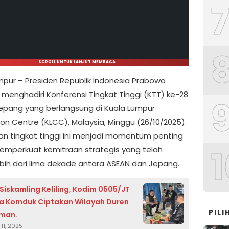
SCROLL UNTUK LANJUT MEMBACA
mpur – Presiden Republik Indonesia Prabowo
 menghadiri Konferensi Tingkat Tinggi (KTT) ke-28
pang yang berlangsung di Kuala Lumpur
on Centre (KLCC), Malaysia, Minggu (26/10/2025).
n tingkat tinggi ini menjadi momentum penting
1
mperkuat kemitraan strategis yang telah
lebih dari lima dekade antara ASEAN dan Jepang.
/Siskamling Keliling, Kodim 0505/JT
a Komduk Ciptakan Wilayah Duren
PIL
Aman.
11, 2025