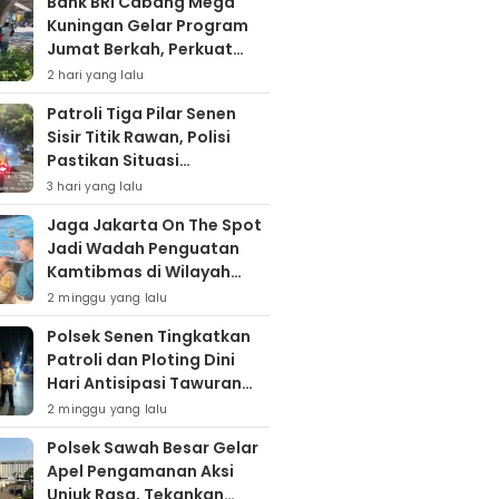
Bank BRI Cabang Mega
Kuningan Gelar Program
Jumat Berkah, Perkuat
Komitmen untuk Saling
2 hari yang lalu
Berbagai
Patroli Tiga Pilar Senen
Sisir Titik Rawan, Polisi
Pastikan Situasi
Kamtibmas Kondusif
3 hari yang lalu
Jaga Jakarta On The Spot
Jadi Wadah Penguatan
Kamtibmas di Wilayah
Kampung Bali
2 minggu yang lalu
Polsek Senen Tingkatkan
Patroli dan Ploting Dini
Hari Antisipasi Tawuran
serta Gangguan
2 minggu yang lalu
Kamtibmas
Polsek Sawah Besar Gelar
Apel Pengamanan Aksi
Unjuk Rasa, Tekankan