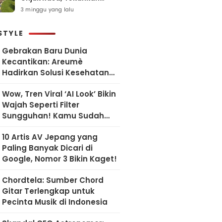
Pelayanan Humanis dan
3 minggu yang lalu
Sesuai SOP
STYLE
Gebrakan Baru Dunia
Kecantikan: Areumè
Hadirkan Solusi Kesehatan
Kulit Berbasis Riset Korea
Wow, Tren Viral ‘AI Look’ Bikin
Wajah Seperti Filter
Sungguhan! Kamu Sudah
Coba?
10 Artis AV Jepang yang
Paling Banyak Dicari di
Google, Nomor 3 Bikin Kaget!
Chordtela: Sumber Chord
Gitar Terlengkap untuk
Pecinta Musik di Indonesia