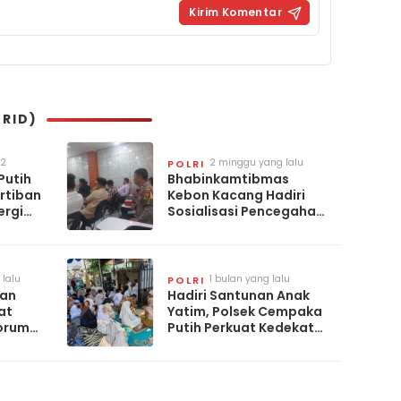
RID)
2
2 minggu yang lalu
POLRI
minggu
Putih
Bhabinkamtibmas
yang
ertiban
Kebon Kacang Hadiri
lalu
ergi
Sosialisasi Pencegahan
Kekerasan Terhadap
Anak, Perkuat
Perlindungan Anak
Berhadapan dengan
lalu
1 bulan yang lalu
POLRI
Hukum
han
Hadiri Santunan Anak
at
Yatim, Polsek Cempaka
Forum
Putih Perkuat Kedekatan
dengan Masyarakat
n