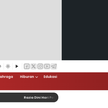
6
lahraga
Hiburan
Edukasi
Razia Dini Hari Polsek Cempaka Putih Berlangsung Hum