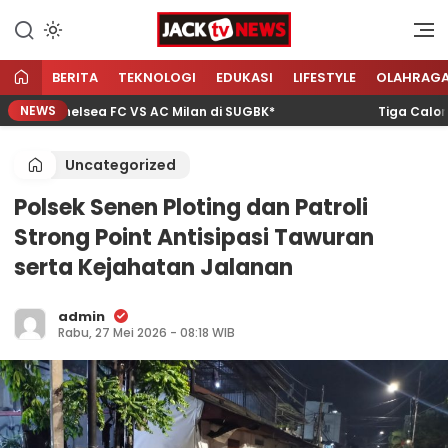
Lewati
ke
Sumber Referensi Terpercaya
Jacktvnews.com
konten
BERITA
TEKNOLOGI
EDUKASI
LIFESTYLE
OLAHRAG
NEWS
ga Chelsea FC VS AC Milan di SUGBK*
Tiga Calon wis
Uncategorized
Polsek Senen Ploting dan Patroli
Strong Point Antisipasi Tawuran
serta Kejahatan Jalanan
admin
Rabu, 27 Mei 2026 - 08:18 WIB