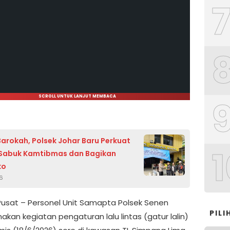
SCROLL UNTUK LANJUT MEMBACA
arokah, Polsek Johar Baru Perkuat
1
 Sabuk Kamtibmas dan Bagikan
ko
26
Pusat – Personel Unit Samapta Polsek Senen
PIL
kan kegiatan pengaturan lalu lintas (gatur lalin)