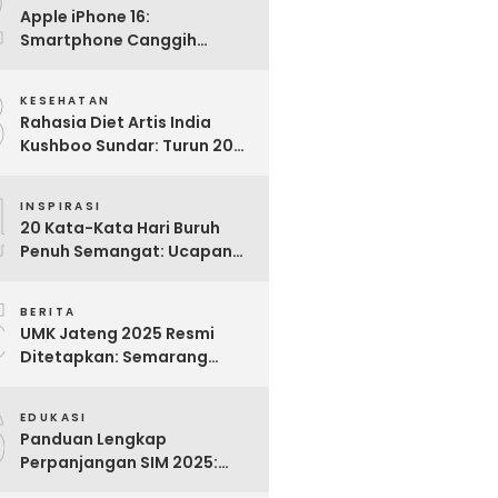
2
Apple iPhone 16:
Smartphone Canggih
dengan Performa Super di
3
2024
KESEHATAN
Rahasia Diet Artis India
Kushboo Sundar: Turun 20
Kg dan Tampil Awet Muda di
4
Usia 50-an
INSPIRASI
20 Kata-Kata Hari Buruh
Penuh Semangat: Ucapan
Bijak untuk Menghargai
5
Para Pekerja
BERITA
UMK Jateng 2025 Resmi
Ditetapkan: Semarang
Tertinggi, Banjarnegara
6
Terendah
EDUKASI
Panduan Lengkap
Perpanjangan SIM 2025:
Syarat, Biaya, dan Cara