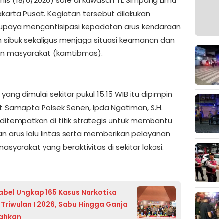
is (18/6/2026) sore di kawasan TL Simpang Lima
akarta Pusat. Kegiatan tersebut dilakukan
upaya mengantisipasi kepadatan arus kendaraan
 sibuk sekaligus menjaga situasi keamanan dan
an masyarakat (kamtibmas).
yang dimulai sekitar pukul 15.15 WIB itu dipimpin
it Samapta Polsek Senen, Ipda Ngatiman, S.H.
 ditempatkan di titik strategis untuk membantu
an arus lalu lintas serta memberikan pelayanan
syarakat yang beraktivitas di sekitar lokasi.
abel Ungkap 165 Kasus Narkotika
 Triwulan I 2026, Sabu Hingga Ganja
ahkan