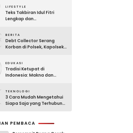
7
Praktis
LIFESTYLE
Teks Takbiran Idul Fitri
Lengkap dan
Terjemahannya
8
BERITA
Debt Collector Serang
Korban di Polsek, Kapolsek
Bukit Raya Diberhentikan
9
EDUKASI
Tradisi Ketupat di
Indonesia: Makna dan
Sejarahnya
0
TEKNOLOGI
3 Cara Mudah Mengetahui
Siapa Saja yang Terhubung
ke Jaringan WiFi Anda
IHAN PEMBACA