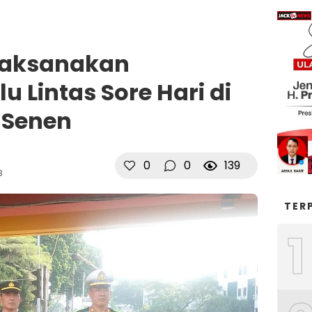
Laksanakan
u Lintas Sore Hari di
 Senen
0
0
139
B
TER
1