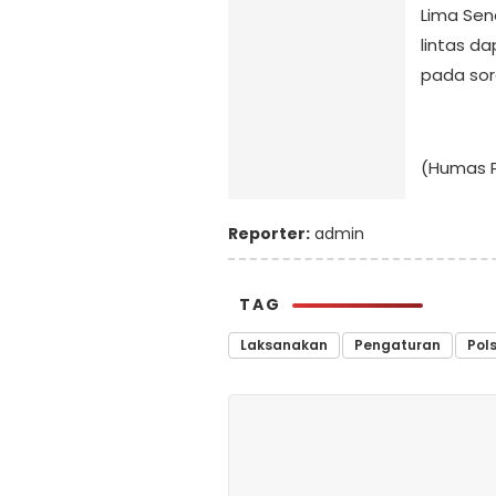
Lima Sene
lintas d
pada sore
(Humas P
Reporter:
admin
TAG
Laksanakan
Pengaturan
Pol