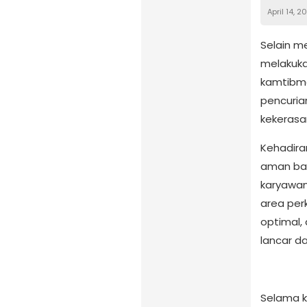
April 14, 2
Selain m
melakuk
kamtibma
pencuria
kekerasa
Kehadira
aman bag
karyawa
area per
optimal,
lancar da
Selama k