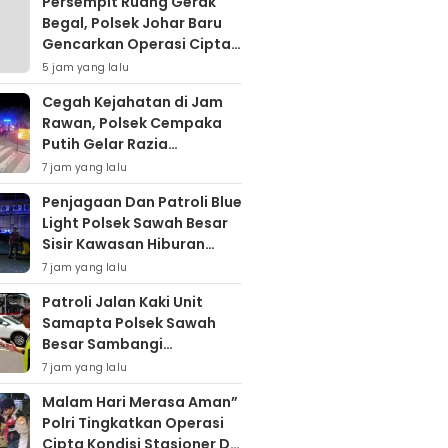
Persempit Ruang Gerak
Begal, Polsek Johar Baru
Gencarkan Operasi Cipta
Kondisi Dini Hari
5 jam yang lalu
Cegah Kejahatan di Jam
Rawan, Polsek Cempaka
Putih Gelar Razia
Stasioner
7 jam yang lalu
Penjagaan Dan Patroli Blue
Light Polsek Sawah Besar
Sisir Kawasan Hiburan
Malam, Cegah Tawuran
7 jam yang lalu
dan Balap Liar
Patroli Jalan Kaki Unit
Samapta Polsek Sawah
Besar Sambangi
Kemenkeu, Pastikan
7 jam yang lalu
Situasi Kamtibmas Tetap
Malam Hari Merasa Aman”
Kondusif
Polri Tingkatkan Operasi
Cipta Kondisi Stasioner Di