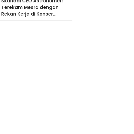
Skandal CEO Astronomer:
Terekam Mesra dengan
Rekan Kerja di Konser
Coldplay