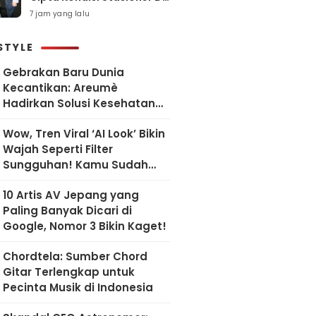
Sawah Besar
7 jam yang lalu
STYLE
Gebrakan Baru Dunia
Kecantikan: Areumè
Hadirkan Solusi Kesehatan
Kulit Berbasis Riset Korea
Wow, Tren Viral ‘AI Look’ Bikin
Wajah Seperti Filter
Sungguhan! Kamu Sudah
Coba?
10 Artis AV Jepang yang
Paling Banyak Dicari di
Google, Nomor 3 Bikin Kaget!
Chordtela: Sumber Chord
Gitar Terlengkap untuk
Pecinta Musik di Indonesia