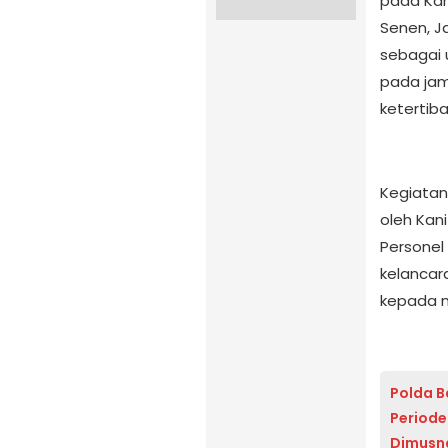
pada Kam
Senen, J
sebagai 
pada jam
ketertib
Kegiatan 
oleh Kan
Personel
kelancar
kepada ma
Polda B
Periode
Dimusn