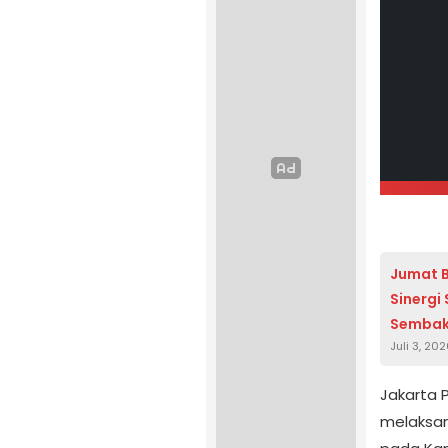
Jumat B
Sinergi
Semba
Juli 3, 20
Jakarta 
melaksana