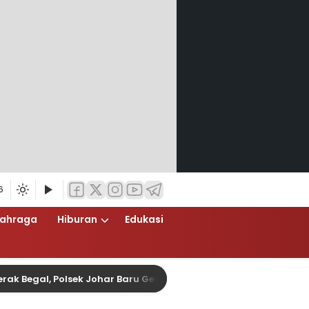
6
lahraga
Hiburan
Edukasi
l, Polsek Johar Baru Gencarkan Operasi Cipta Kondisi Dini Har