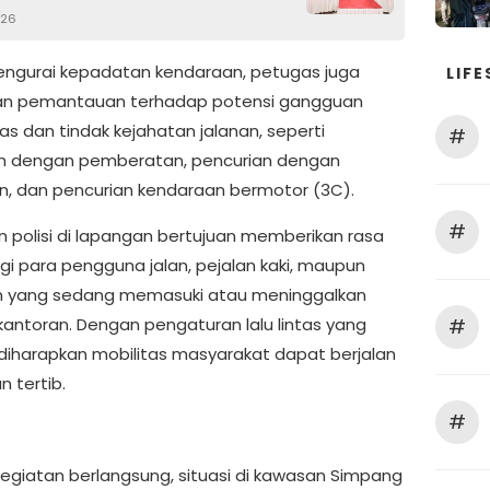
026
engurai kepadatan kendaraan, petugas juga
LIFE
an pemantauan terhadap potensi gangguan
s dan tindak kejahatan jalanan, seperti
#
n dengan pemberatan, pencurian dengan
n, dan pencurian kendaraan bermotor (3C).
#
n polisi di lapangan bertujuan memberikan rasa
i para pengguna jalan, pejalan kaki, maupun
n yang sedang memasuki atau meninggalkan
kantoran. Dengan pengaturan lalu lintas yang
#
 diharapkan mobilitas masyarakat dapat berjalan
n tertib.
#
egiatan berlangsung, situasi di kawasan Simpang