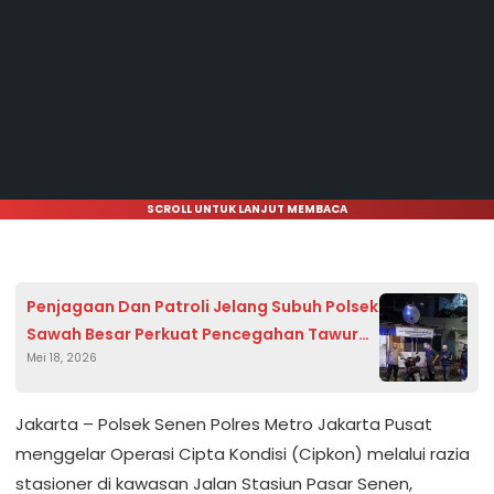
SCROLL UNTUK LANJUT MEMBACA
Penjagaan Dan Patroli Jelang Subuh Polsek
Sawah Besar Perkuat Pencegahan Tawuran
Mei 18, 2026
dan Kejahatan Jalanan
Jakarta – Polsek Senen Polres Metro Jakarta Pusat
menggelar Operasi Cipta Kondisi (Cipkon) melalui razia
stasioner di kawasan Jalan Stasiun Pasar Senen,