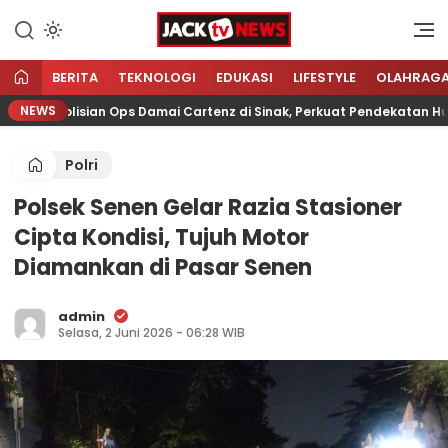
Lewati
ke
Sumber Referensi Terpercaya
Jacktvnews.com
konten
BERITA
TEKNOLOGI
EDUKASI
LIFESTYLE
OLAHRAG
NEWS
 Kepolisian Ops Damai Cartenz di Sinak, Perkuat Pendekatan Huma
Polri
Polsek Senen Gelar Razia Stasioner
Cipta Kondisi, Tujuh Motor
Diamankan di Pasar Senen
admin
Selasa, 2 Juni 2026 - 06:28 WIB