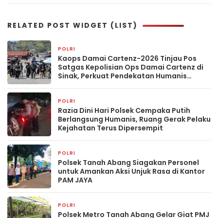
RELATED POST WIDGET (LIST)
POLRI
16 menit yang lalu
Kaops Damai Cartenz-2026 Tinjau Pos
Satgas Kepolisian Ops Damai Cartenz di
Sinak, Perkuat Pendekatan Humanis
Bersama Masyarakat
POLRI
7 jam yang lalu
Razia Dini Hari Polsek Cempaka Putih
Berlangsung Humanis, Ruang Gerak Pelaku
Kejahatan Terus Dipersempit
POLRI
7 jam yang lalu
Polsek Tanah Abang Siagakan Personel
untuk Amankan Aksi Unjuk Rasa di Kantor
PAM JAYA
POLRI
7 jam yang lalu
Polsek Metro Tanah Abang Gelar Giat PMJ