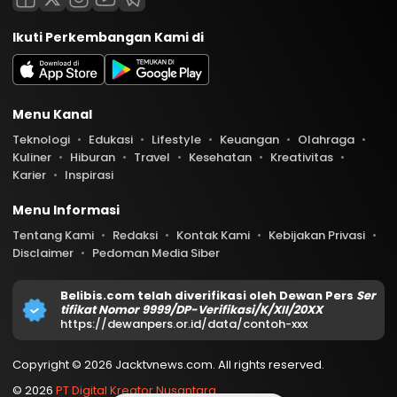
Ikuti Perkembangan Kami di
Menu Kanal
Teknologi
Edukasi
Lifestyle
Keuangan
Olahraga
Kuliner
Hiburan
Travel
Kesehatan
Kreativitas
Karier
Inspirasi
Menu Informasi
Tentang Kami
Redaksi
Kontak Kami
Kebijakan Privasi
Disclaimer
Pedoman Media Siber
Belibis.com telah diverifikasi oleh Dewan Pers
Ser
tifikat Nomor 9999/DP-Verifikasi/K/XII/20XX
https://dewanpers.or.id/data/contoh-xxx
Copyright © 2026 Jacktvnews.com. All rights reserved.
© 2026
PT Digital Kreator Nusantara