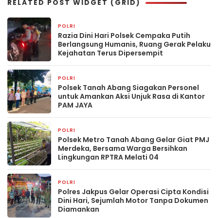
RELATED POST WIDGET (GRID)
POLRI
7 jam yang lalu
Razia Dini Hari Polsek Cempaka Putih
Berlangsung Humanis, Ruang Gerak Pelaku
Kejahatan Terus Dipersempit
POLRI
7 jam yang lalu
Polsek Tanah Abang Siagakan Personel
untuk Amankan Aksi Unjuk Rasa di Kantor
PAM JAYA
POLRI
7 jam yang lalu
Polsek Metro Tanah Abang Gelar Giat PMJ
Merdeka, Bersama Warga Bersihkan
Lingkungan RPTRA Melati 04
POLRI
14 jam yang lalu
Polres Jakpus Gelar Operasi Cipta Kondisi
Dini Hari, Sejumlah Motor Tanpa Dokumen
Diamankan