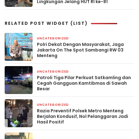
Lingkungan Jelang HUT RI ke-81
RELATED POST WIDGET (LIST)
UNCATEGORIZED
17 jam yang lalu
Polri Dekat Dengan Masyarakat, Jaga
Jakarta On The Spot Sambangi RW 03
Menteng
UNCATEGORIZED
2 hari yang lalu
Patroli Tiga Pilar Perkuat Satkamling dan
Cegah Gangguan Kamtibmas di Sawah
Besar
UNCATEGORIZED
3 hari yang lalu
Razia Preventif Polsek Metro Menteng
Berjalan Kondusif, Nol Pelanggaran Jadi
Hasil Positif