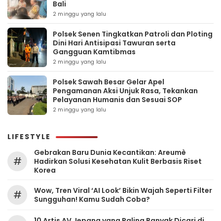
Bali
2 minggu yang lalu
Polsek Senen Tingkatkan Patroli dan Ploting
Dini Hari Antisipasi Tawuran serta
Gangguan Kamtibmas
2 minggu yang lalu
Polsek Sawah Besar Gelar Apel
Pengamanan Aksi Unjuk Rasa, Tekankan
Pelayanan Humanis dan Sesuai SOP
2 minggu yang lalu
LIFESTYLE
Gebrakan Baru Dunia Kecantikan: Areumè
#
Hadirkan Solusi Kesehatan Kulit Berbasis Riset
Korea
Wow, Tren Viral ‘AI Look’ Bikin Wajah Seperti Filter
#
Sungguhan! Kamu Sudah Coba?
10 Artis AV Jepang yang Paling Banyak Dicari di