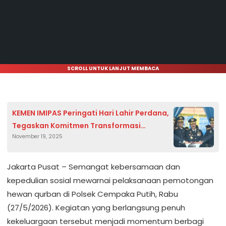
SCROLL UNTUK LANJUT MEMBACA
KEMEN IMIPAS Peringati Hari Lahir Perdana,
Tegaskan Komitmen Transformasi
November 19, 2025
Pelayanan Negara
Jakarta Pusat – Semangat kebersamaan dan
kepedulian sosial mewarnai pelaksanaan pemotongan
hewan qurban di Polsek Cempaka Putih, Rabu
(27/5/2026). Kegiatan yang berlangsung penuh
kekeluargaan tersebut menjadi momentum berbagi