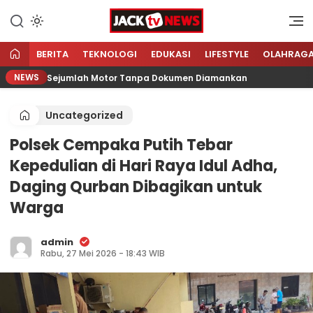
Lewati
ke
Sumber Referensi Terpercaya
Jacktvnews.com
konten
BERITA
TEKNOLOGI
EDUKASI
LIFESTYLE
OLAHRAG
NEWS
ni Hari, Sejumlah Motor Tanpa Dokumen Diamankan
Patr
Uncategorized
Polsek Cempaka Putih Tebar
Kepedulian di Hari Raya Idul Adha,
Daging Qurban Dibagikan untuk
Warga
admin
Rabu, 27 Mei 2026 - 18:43 WIB