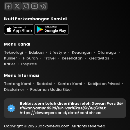
Ikuti Perkembangan Kami di
Menu Kanal
Teknologi
Edukasi
Lifestyle
Keuangan
Olahraga
Kuliner
Hiburan
Travel
Kesehatan
Kreativitas
Karier
Inspirasi
Menu Informasi
Tentang Kami
Redaksi
Kontak Kami
Kebijakan Privasi
Disclaimer
Pedoman Media Siber
Belibis.com telah diverifikasi oleh Dewan Pers
Ser
tifikat Nomor 9999/DP-Verifikasi/K/XII/20XX
https://dewanpers.or.id/data/contoh-xxx
Copyright © 2026 Jacktvnews.com. All rights reserved.