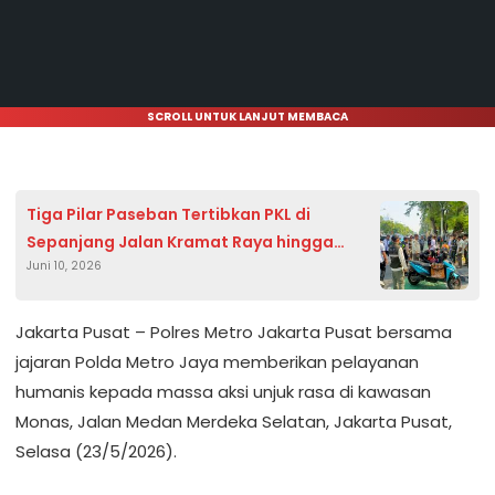
SCROLL UNTUK LANJUT MEMBACA
Tiga Pilar Paseban Tertibkan PKL di
Sepanjang Jalan Kramat Raya hingga
Juni 10, 2026
Salemba Raya
Jakarta Pusat – Polres Metro Jakarta Pusat bersama
jajaran Polda Metro Jaya memberikan pelayanan
humanis kepada massa aksi unjuk rasa di kawasan
Monas, Jalan Medan Merdeka Selatan, Jakarta Pusat,
Selasa (23/5/2026).