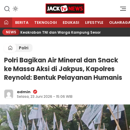
Lewati
ke
Sumber Referensi Terpercaya
Jacktvnews.com
konten
BERITA
TEKNOLOGI
EDUKASI
LIFESTYLE
OLAHRAG
NEWS
atkan Keakraban TNI dan Warga Kampung Sesor
Pers
Polri
Polri Bagikan Air Mineral dan Snack
ke Massa Aksi di Jakpus, Kapolres
Reynold: Bentuk Pelayanan Humanis
admin
Selasa, 23 Juni 2026 - 15:06 WIB