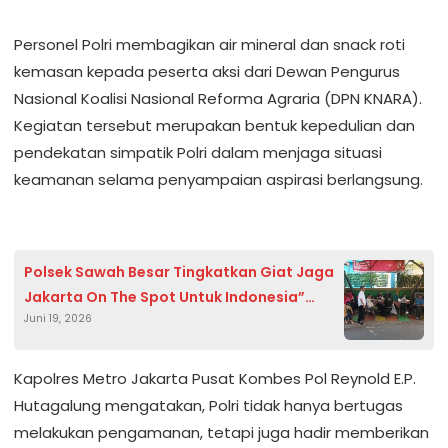
Personel Polri membagikan air mineral dan snack roti
kemasan kepada peserta aksi dari Dewan Pengurus
Nasional Koalisi Nasional Reforma Agraria (DPN KNARA).
Kegiatan tersebut merupakan bentuk kepedulian dan
pendekatan simpatik Polri dalam menjaga situasi
keamanan selama penyampaian aspirasi berlangsung.
Polsek Sawah Besar Tingkatkan Giat Jaga
Jakarta On The Spot Untuk Indonesia”
Juni 19, 2026
Perkuat Sinergi POLRI Dan Warga Karang
Anyar
Kapolres Metro Jakarta Pusat Kombes Pol Reynold E.P.
Hutagalung mengatakan, Polri tidak hanya bertugas
melakukan pengamanan, tetapi juga hadir memberikan