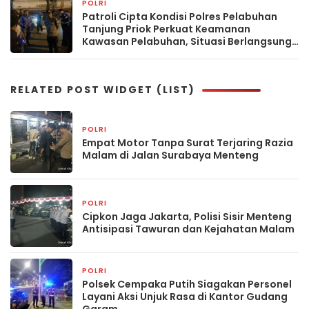
POLRI
2 hari yang lalu
Patroli Cipta Kondisi Polres Pelabuhan
Tanjung Priok Perkuat Keamanan
Kawasan Pelabuhan, Situasi Berlangsung
Aman dan Kondusif
RELATED POST WIDGET (LIST)
POLRI
3 jam yang lalu
Empat Motor Tanpa Surat Terjaring Razia
Malam di Jalan Surabaya Menteng
POLRI
3 jam yang lalu
Cipkon Jaga Jakarta, Polisi Sisir Menteng
Antisipasi Tawuran dan Kejahatan Malam
POLRI
13 jam yang lalu
Polsek Cempaka Putih Siagakan Personel
Layani Aksi Unjuk Rasa di Kantor Gudang
Garam