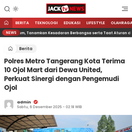
Lewati
ke
Sumber Referensi Terpercaya
Jacktvnews.com
konten
BERITA
TEKNOLOGI
EDUKASI
LIFESTYLE
OLAHRAG
NEWS
 Hukum, Tanamkan Kesadaran Berbangsa serta Taat Aturan di Kam
Berita
Polres Metro Tangerang Kota Terima
10 Ojol Mart dari Dewa United,
Perkuat Sinergi dengan Pengemudi
Ojol
admin
Sabtu, 6 Desember 2025 - 02:18 WIB