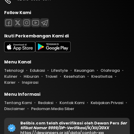
Follow Kami
Ikuti Perkembangan Kami di
Menu Kanal
Teknologi
Edukasi
Lifestyle
Keuangan
Olahraga
Kuliner
Hiburan
Travel
Kesehatan
Kreativitas
Karier
Inspirasi
Menu Informasi
Tentang Kami
Redaksi
Kontak Kami
Kebijakan Privasi
Disclaimer
Pedoman Media Siber
Belibis.com telah diverifikasi oleh Dewan Pers
Ser
tifikat Nomor 9999/DP-Verifikasi/K/XII/20XX
https://dewanpers.or.id/data/contoh-xxx