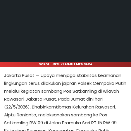
SCROLL UNTUK LANJUT MEMBACA
Jakarta Pusat — Upaya menjaga stabilitas keamanan
lingkungan terus dilakukan jajaran Polsek Cempaka Putih
melalui kegiatan sambang Pos Satkamling di wilayah
Rawasari, Jakarta Pusat. Pada Jumat dini hari
(22/5/2026), Bhabinkamtibmas Kelurahan Rawasari,
Aiptu Ronianto, melaksanakan sambang ke Pos
Satkamling RW 09 di Jalan Pramuka Sari RT 15 RW 09,
Kelurahan Rawasari, Kecamatan Cempaka Putih.