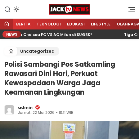
Lewati
ke
Sumber Referensi Terpercaya
Jacktvnews.com
konten
BERITA
TEKNOLOGI
EDUKASI
LIFESTYLE
OLAHRAG
NEWS
Laga Chelsea FC VS AC Milan di SUGBK*
Tiga Calon w
Uncategorized
Polisi Sambangi Pos Satkamling
Rawasari Dini Hari, Perkuat
Kewaspadaan Warga Jaga
Keamanan Lingkungan
admin
Jumat, 22 Mei 2026 - 18:11 WIB