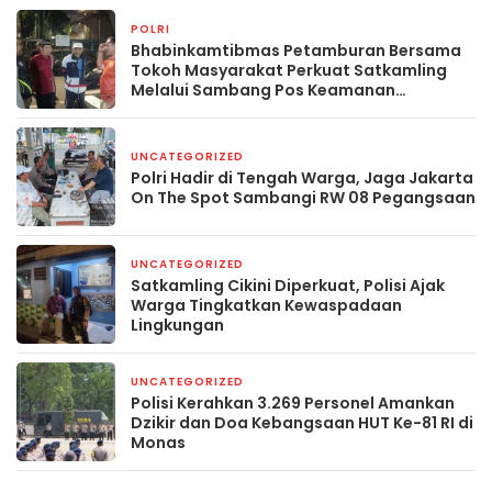
POLRI
5 hari yang lalu
Bhabinkamtibmas Petamburan Bersama
Tokoh Masyarakat Perkuat Satkamling
Melalui Sambang Pos Keamanan
Lingkungan
UNCATEGORIZED
6 hari yang lalu
Polri Hadir di Tengah Warga, Jaga Jakarta
On The Spot Sambangi RW 08 Pegangsaan
UNCATEGORIZED
6 hari yang lalu
Satkamling Cikini Diperkuat, Polisi Ajak
Warga Tingkatkan Kewaspadaan
Lingkungan
UNCATEGORIZED
7 hari yang lalu
Polisi Kerahkan 3.269 Personel Amankan
Dzikir dan Doa Kebangsaan HUT Ke-81 RI di
Monas