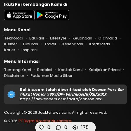
Ikuti Perkembangan Kami di
Menu Kanal
Teknologi
Edukasi
Lifestyle
Keuangan
Olahraga
Kuliner
Hiburan
Travel
Kesehatan
Kreativitas
Karier
Inspirasi
Menu Informasi
Tentang Kami
Redaksi
Kontak Kami
Kebijakan Privasi
Disclaimer
Pedoman Media Siber
Belibis.com telah diverifikasi oleh Dewan Pers
Ser
tifikat Nomor 9999/DP-Verifikasi/K/XII/20XX
https://dewanpers.or.id/data/contoh-xxx
Copyright © 2026 Jacktvnews.com. All rights reserved.
© 2026
PT Digital Kreator Nusantara
0
0
175