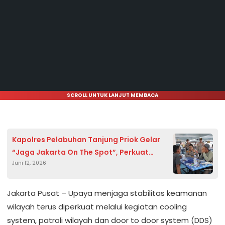
SCROLL UNTUK LANJUT MEMBACA
Kapolres Pelabuhan Tanjung Priok Gelar
“Jaga Jakarta On The Spot”, Perkuat
Juni 12, 2026
Sinergi Keamanan Bersama Penumpang
Kapal
Jakarta Pusat – Upaya menjaga stabilitas keamanan
wilayah terus diperkuat melalui kegiatan cooling
system, patroli wilayah dan door to door system (DDS)