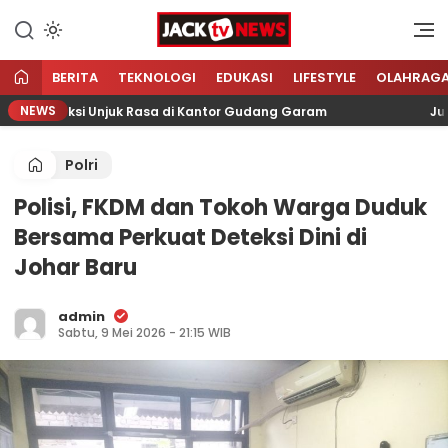
Lewati
ke
Sumber Referensi Terpercaya
Jacktvnews.com
konten
BERITA
TEKNOLOGI
EDUKASI
LIFESTYLE
OLAHRAG
NEWS
yani Aksi Unjuk Rasa di Kantor Gudang Garam
Jumat B
Polri
Polisi, FKDM dan Tokoh Warga Duduk
Bersama Perkuat Deteksi Dini di
Johar Baru
admin
Sabtu, 9 Mei 2026 - 21:15 WIB