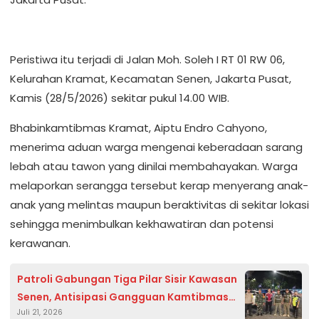
Peristiwa itu terjadi di Jalan Moh. Soleh I RT 01 RW 06,
Kelurahan Kramat, Kecamatan Senen, Jakarta Pusat,
Kamis (28/5/2026) sekitar pukul 14.00 WIB.
Bhabinkamtibmas Kramat, Aiptu Endro Cahyono,
menerima aduan warga mengenai keberadaan sarang
lebah atau tawon yang dinilai membahayakan. Warga
melaporkan serangga tersebut kerap menyerang anak-
anak yang melintas maupun beraktivitas di sekitar lokasi
sehingga menimbulkan kekhawatiran dan potensi
kerawanan.
Patroli Gabungan Tiga Pilar Sisir Kawasan
Senen, Antisipasi Gangguan Kamtibmas
Juli 21, 2026
pada Malam Hari