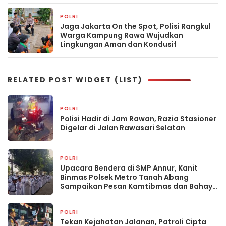
POLRI
3 jam yang lalu
Jaga Jakarta On the Spot, Polisi Rangkul
Warga Kampung Rawa Wujudkan
Lingkungan Aman dan Kondusif
RELATED POST WIDGET (LIST)
POLRI
30 menit yang lalu
Polisi Hadir di Jam Rawan, Razia Stasioner
Digelar di Jalan Rawasari Selatan
POLRI
32 menit yang lalu
Upacara Bendera di SMP Annur, Kanit
Binmas Polsek Metro Tanah Abang
Sampaikan Pesan Kamtibmas dan Bahaya
Narkoba kepada Pelajar
POLRI
33 menit yang lalu
Tekan Kejahatan Jalanan, Patroli Cipta