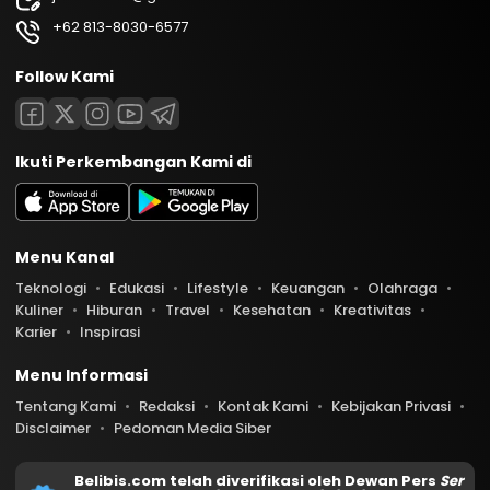
+62 813-8030-6577
Follow Kami
Ikuti Perkembangan Kami di
Menu Kanal
Teknologi
Edukasi
Lifestyle
Keuangan
Olahraga
Kuliner
Hiburan
Travel
Kesehatan
Kreativitas
Karier
Inspirasi
Menu Informasi
Tentang Kami
Redaksi
Kontak Kami
Kebijakan Privasi
Disclaimer
Pedoman Media Siber
Belibis.com telah diverifikasi oleh Dewan Pers
Ser