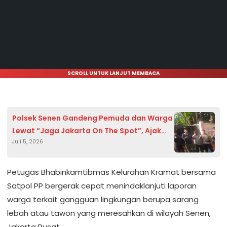
SCROLL UNTUK LANJUT MEMBACA
Polsek Senen Gandeng Pemuda dan Warga
Lewat “Jaga Jakarta On The Spot”, Ajak
Juli 5, 2026
Jaga Kamtibmas
Petugas Bhabinkamtibmas Kelurahan Kramat bersama
Satpol PP bergerak cepat menindaklanjuti laporan
warga terkait gangguan lingkungan berupa sarang
lebah atau tawon yang meresahkan di wilayah Senen,
Jakarta Pusat.