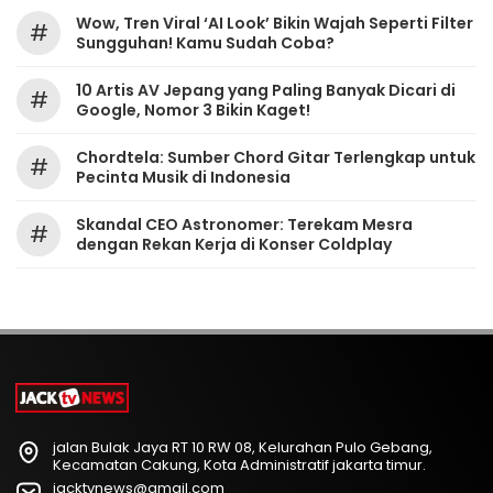
Wow, Tren Viral ‘AI Look’ Bikin Wajah Seperti Filter
#
Sungguhan! Kamu Sudah Coba?
10 Artis AV Jepang yang Paling Banyak Dicari di
#
Google, Nomor 3 Bikin Kaget!
Chordtela: Sumber Chord Gitar Terlengkap untuk
#
Pecinta Musik di Indonesia
Skandal CEO Astronomer: Terekam Mesra
#
dengan Rekan Kerja di Konser Coldplay
jalan Bulak Jaya RT 10 RW 08, Kelurahan Pulo Gebang,
Kecamatan Cakung, Kota Administratif jakarta timur.
jacktvnews@gmail.com