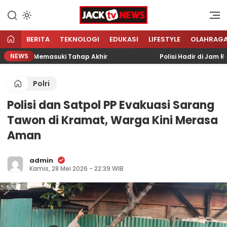
Lewati
ke
Sumber Referensi Terpercaya
Jacktvnews.com
konten
BERITA
TEKNOLOGI
EDUKASI
LIFESTYLE
OLAHRAG
NEWS
9 Kini Memasuki Tahap Akhir
Polisi Hadir di Jam Rawan
Polri
Polisi dan Satpol PP Evakuasi Sarang
Tawon di Kramat, Warga Kini Merasa
Aman
admin
Kamis, 28 Mei 2026 - 22:39 WIB