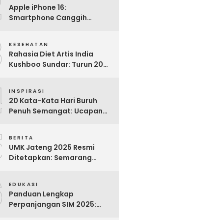
2
Apple iPhone 16:
Smartphone Canggih
dengan Performa Super di
3
2024
KESEHATAN
Rahasia Diet Artis India
Kushboo Sundar: Turun 20
Kg dan Tampil Awet Muda di
4
Usia 50-an
INSPIRASI
20 Kata-Kata Hari Buruh
Penuh Semangat: Ucapan
Bijak untuk Menghargai
5
Para Pekerja
BERITA
UMK Jateng 2025 Resmi
Ditetapkan: Semarang
Tertinggi, Banjarnegara
6
Terendah
EDUKASI
Panduan Lengkap
Perpanjangan SIM 2025:
Syarat, Biaya, dan Cara