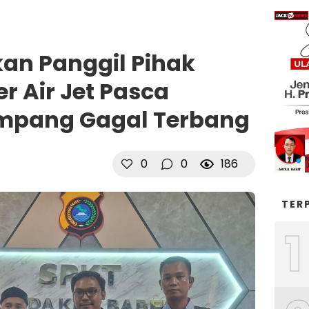
kan Panggil Pihak
r Air Jet Pasca
mpang Gagal Terbang
0
0
186
B
TER
1