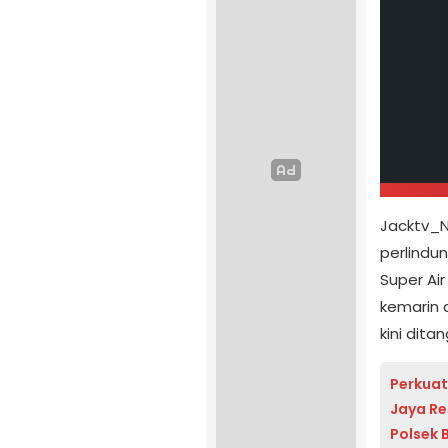
Jacktv_N
perlindu
Super Ai
kemarin d
kini dita
Perkuat
Jaya Re
Polsek 