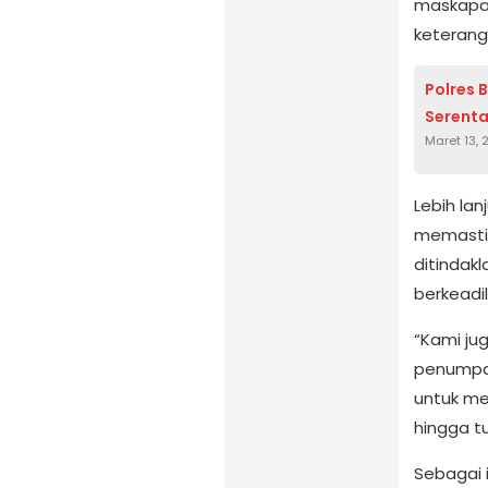
maskapai
keteranga
Polres 
Serenta
Maret 13,
Lebih lan
memastik
ditindakl
berkeadil
“Kami ju
penumpan
untuk me
hingga t
Sebagai 