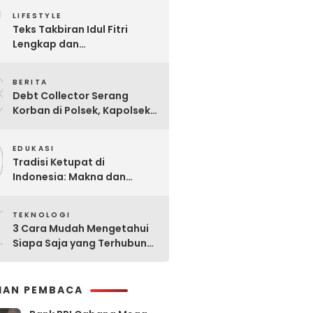
7
Praktis
LIFESTYLE
Teks Takbiran Idul Fitri
Lengkap dan
Terjemahannya
8
BERITA
Debt Collector Serang
Korban di Polsek, Kapolsek
Bukit Raya Diberhentikan
9
EDUKASI
Tradisi Ketupat di
Indonesia: Makna dan
Sejarahnya
0
TEKNOLOGI
3 Cara Mudah Mengetahui
Siapa Saja yang Terhubung
ke Jaringan WiFi Anda
IHAN PEMBACA