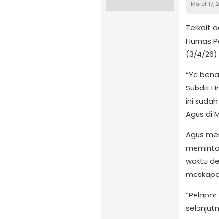
Maret 17, 
Terkait a
Humas Po
(3/4/26) 
“Ya benar
Subdit I 
ini sudah
Agus di 
Agus meny
meminta 
waktu de
maskapai
“Pelapor
selanjut