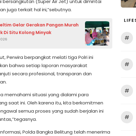
 bersangkutan (Super Air Jet) untuk dimintai
n juga terkait hal ini,”sebutnya.
LIFE
Beltim Gelar Gerakan Pangan Murah
k Di Situ Kolong Minyak
#
 2026
jut, Perwira berpangkat melati tiga Polri ini
#
an bahwa setiap laporan masyarakat
anjuti secara profesional, transparan dan
an.
#
ga memahami situasi yang dialami para
g saat ini. Oleh karena itu, kita berkomitmen
ngawal semua proses yang sudah berjalan ini
#
untas,”tegasnya.
informasi, Polda Bangka Belitung telah menerima