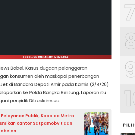
SCROLL UNTUK LANJUT MEMBACA
ews,Babel. Kasus dugaan pelanggaran
ngan konsumen oleh maskapai penerbangan
r Jet di Bandara Depati Amir pada Kamis (2/4/26)
1
ilaporkan ke Polda Bangka Belitung. Laporan itu
ngani penyidik Ditreskrimsus.
 Pelayanan Publik, Kapolda Metro
smikan Kantor Satpamobvit dan
PIL
Babelan