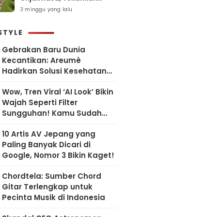
Pelayanan Humanis dan
3 minggu yang lalu
Sesuai SOP
STYLE
Gebrakan Baru Dunia
Kecantikan: Areumè
Hadirkan Solusi Kesehatan
Kulit Berbasis Riset Korea
Wow, Tren Viral ‘AI Look’ Bikin
Wajah Seperti Filter
Sungguhan! Kamu Sudah
Coba?
10 Artis AV Jepang yang
Paling Banyak Dicari di
Google, Nomor 3 Bikin Kaget!
Chordtela: Sumber Chord
Gitar Terlengkap untuk
Pecinta Musik di Indonesia