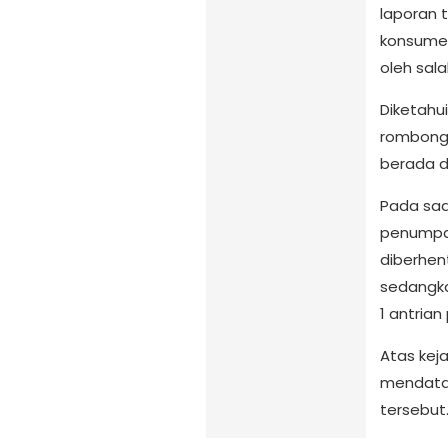
laporan 
konsumen
oleh sal
Diketahu
rombonga
berada d
Pada saa
penumpan
diberhen
sedangka
1 antrian
Atas keja
mendatan
tersebut.