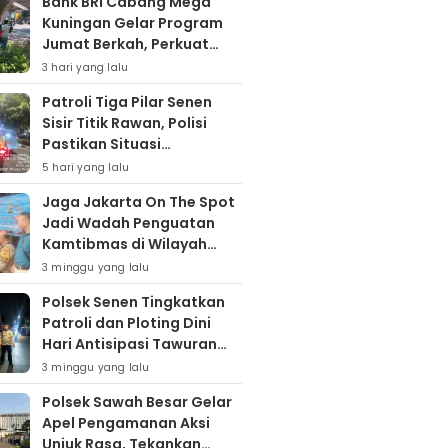
Bank BRI Cabang Mega
Kuningan Gelar Program
Jumat Berkah, Perkuat
Komitmen untuk Saling
3 hari yang lalu
Berbagai
Patroli Tiga Pilar Senen
Sisir Titik Rawan, Polisi
Pastikan Situasi
Kamtibmas Kondusif
5 hari yang lalu
Jaga Jakarta On The Spot
Jadi Wadah Penguatan
Kamtibmas di Wilayah
Kampung Bali
3 minggu yang lalu
Polsek Senen Tingkatkan
Patroli dan Ploting Dini
Hari Antisipasi Tawuran
serta Gangguan
3 minggu yang lalu
Kamtibmas
Polsek Sawah Besar Gelar
Apel Pengamanan Aksi
Unjuk Rasa, Tekankan