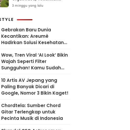
Pelayanan Humanis dan
3 minggu yang lalu
Sesuai SOP
STYLE
Gebrakan Baru Dunia
Kecantikan: Areumè
Hadirkan Solusi Kesehatan
Kulit Berbasis Riset Korea
Wow, Tren Viral ‘AI Look’ Bikin
Wajah Seperti Filter
Sungguhan! Kamu Sudah
Coba?
10 Artis AV Jepang yang
Paling Banyak Dicari di
Google, Nomor 3 Bikin Kaget!
Chordtela: Sumber Chord
Gitar Terlengkap untuk
Pecinta Musik di Indonesia