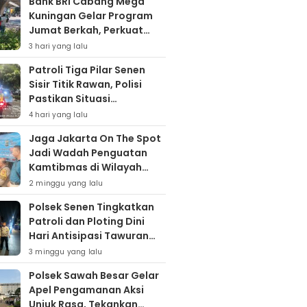
Bank BRI Cabang Mega
Kuningan Gelar Program
Jumat Berkah, Perkuat
Komitmen untuk Saling
3 hari yang lalu
Berbagai
Patroli Tiga Pilar Senen
Sisir Titik Rawan, Polisi
Pastikan Situasi
Kamtibmas Kondusif
4 hari yang lalu
Jaga Jakarta On The Spot
Jadi Wadah Penguatan
Kamtibmas di Wilayah
Kampung Bali
2 minggu yang lalu
Polsek Senen Tingkatkan
Patroli dan Ploting Dini
Hari Antisipasi Tawuran
serta Gangguan
3 minggu yang lalu
Kamtibmas
Polsek Sawah Besar Gelar
Apel Pengamanan Aksi
Unjuk Rasa, Tekankan