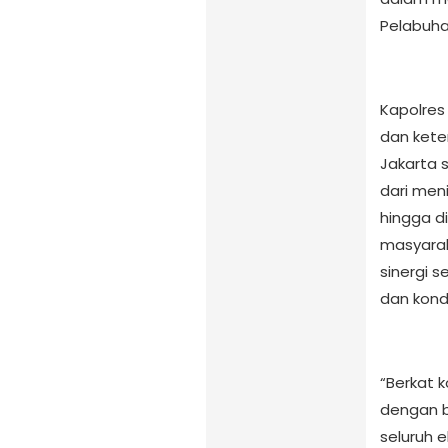
Pelabuhan
Kapolres
dan kete
Jakarta 
dari meni
hingga d
masyarak
sinergi 
dan kondu
“Berkat k
dengan ba
seluruh 