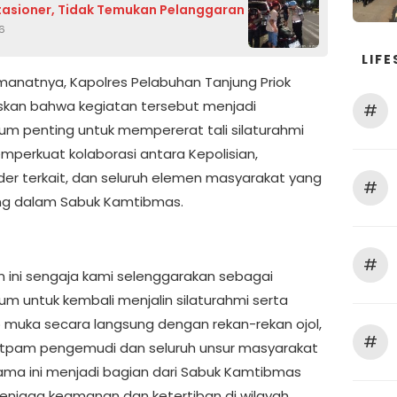
tasioner, Tidak Temukan Pelanggaran
26
LIFE
anatnya, Kapolres Pelabuhan Tanjung Priok
an bahwa kegiatan tersebut menjadi
#
 penting untuk mempererat tali silaturahmi
mperkuat kolaborasi antara Kepolisian,
der terkait, dan seluruh elemen masyarakat yang
#
ng dalam Sabuk Kamtibmas.
#
n ini sengaja kami selenggarakan sebagai
 untuk kembali menjalin silaturahmi serta
 muka secara langsung dengan rekan-rekan ojol,
#
atpam pengemudi dan seluruh unsur masyarakat
ama ini menjadi bagian dari Sabuk Kamtibmas
njaga keamanan dan ketertiban di wilayah