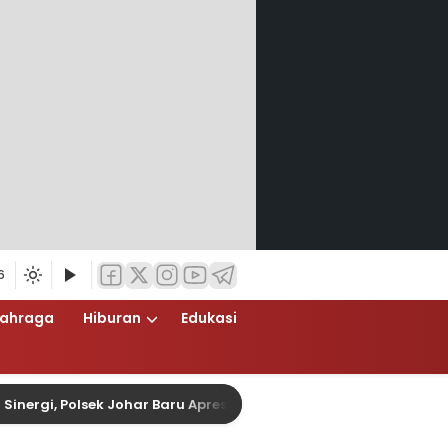
6
lahraga
Hiburan
Edukasi
i, Polsek Johar Baru Apresiasi Sabuk Kamtibmas dengan Peny