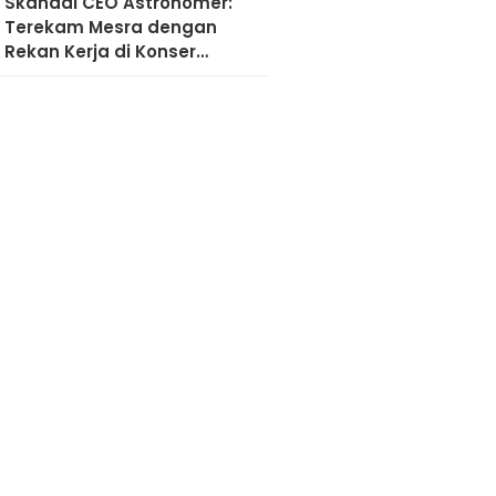
Skandal CEO Astronomer:
Terekam Mesra dengan
Rekan Kerja di Konser
Coldplay