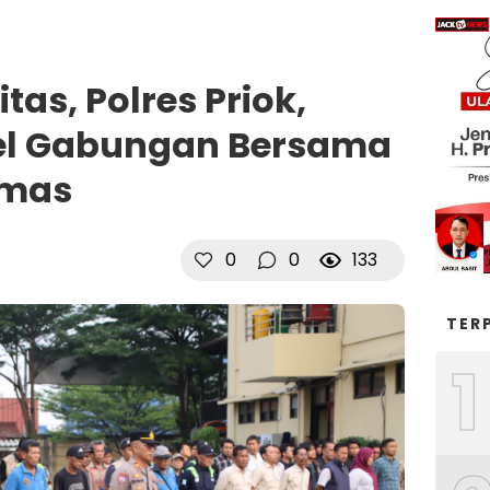
tas, Polres Priok,
pel Gabungan Bersama
bmas
0
0
133
TER
1