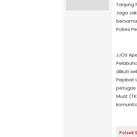
Tanjung 
Jaga Jak
bersama 
Polres Pe
JJOS Ape
Pelabuhan
diikuti s
Pejabat U
petugas 
Muat (TK
komunita
Polsek 