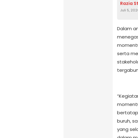
Razia S
Juli 5, 20
Dalam am
menegask
momentum
serta me
stakehol
tergabu
“Kegiata
momentum
bertatap
buruh, s
yang sel
dalam me