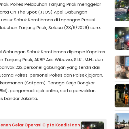
Priok, Polres Pelabuhan Tanjung Priok menggelar
arta On The Spot (JJOS) Apel Gabungan
unsur Sabuk Kamtibmas di Lapangan Presisi
labuhan Tanjung Priok, Selasa (23/6/2026) sore.
l Gabungan Sabuk Kamtibmas dipimpin Kapolres
 Tanjung Priok, AKBP Aris Wibowo, S.I.K., M.H., dan
ebanyak 222 personel gabungan yang terdiri dari
tama Polres, personel Polres dan Polsek jajaran,
keamanan (Satpam), Tenaga Kerja Bongkar
BM), pengemudi ojek online, serta perwakilan
s bandar Jakarta.
Senen Gelar Operasi Cipta Kondisi dan