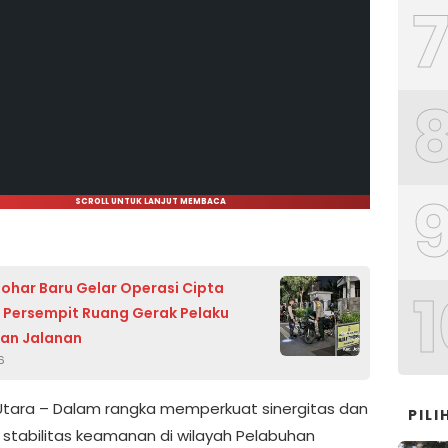
SCROLL UNTUK LANJUT MEMBACA
Johar Baru Gelar Operasi Cipta
1
, Persempit Ruang Gerak Pelaku
an Jalanan
6
Utara – Dalam rangka memperkuat sinergitas dan
PIL
stabilitas keamanan di wilayah Pelabuhan