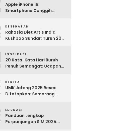
2
Apple iPhone 16:
Smartphone Canggih
dengan Performa Super di
3
2024
KESEHATAN
Rahasia Diet Artis India
Kushboo Sundar: Turun 20
Kg dan Tampil Awet Muda di
4
Usia 50-an
INSPIRASI
20 Kata-Kata Hari Buruh
Penuh Semangat: Ucapan
Bijak untuk Menghargai
5
Para Pekerja
BERITA
UMK Jateng 2025 Resmi
Ditetapkan: Semarang
Tertinggi, Banjarnegara
6
Terendah
EDUKASI
Panduan Lengkap
Perpanjangan SIM 2025:
Syarat, Biaya, dan Cara