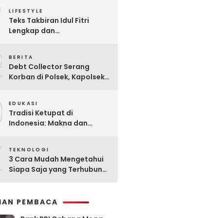
7
Praktis
LIFESTYLE
Teks Takbiran Idul Fitri
Lengkap dan
Terjemahannya
8
BERITA
Debt Collector Serang
Korban di Polsek, Kapolsek
Bukit Raya Diberhentikan
9
EDUKASI
Tradisi Ketupat di
Indonesia: Makna dan
Sejarahnya
0
TEKNOLOGI
3 Cara Mudah Mengetahui
Siapa Saja yang Terhubung
ke Jaringan WiFi Anda
IHAN PEMBACA