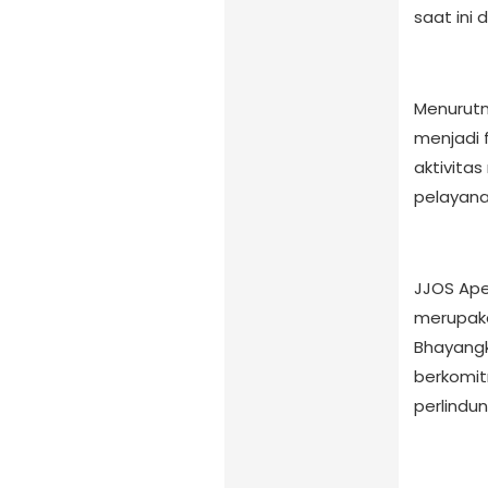
saat ini 
Menurutn
menjadi 
aktivita
pelayana
JJOS Ape
merupaka
Bhayangk
berkomit
perlindu