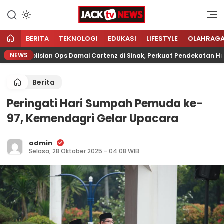
Lewati
ke
Sumber Referensi Terpercaya
Jacktvnews.com
konten
BERITA
TEKNOLOGI
EDUKASI
LIFESTYLE
OLAHRAG
NEWS
s Kepolisian Ops Damai Cartenz di Sinak, Perkuat Pendekatan Hum
Berita
Peringati Hari Sumpah Pemuda ke-
97, Kemendagri Gelar Upacara
admin
Selasa, 28 Oktober 2025 - 04:08 WIB