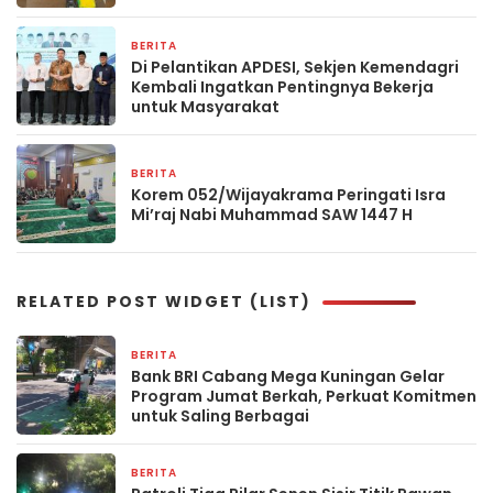
BERITA
16 Februari 2026
Di Pelantikan APDESI, Sekjen Kemendagri
Kembali Ingatkan Pentingnya Bekerja
untuk Masyarakat
BERITA
28 Januari 2026
Korem 052/Wijayakrama Peringati Isra
Mi’raj Nabi Muhammad SAW 1447 H
RELATED POST WIDGET (LIST)
BERITA
2 hari yang lalu
Bank BRI Cabang Mega Kuningan Gelar
Program Jumat Berkah, Perkuat Komitmen
untuk Saling Berbagai
BERITA
3 hari yang lalu