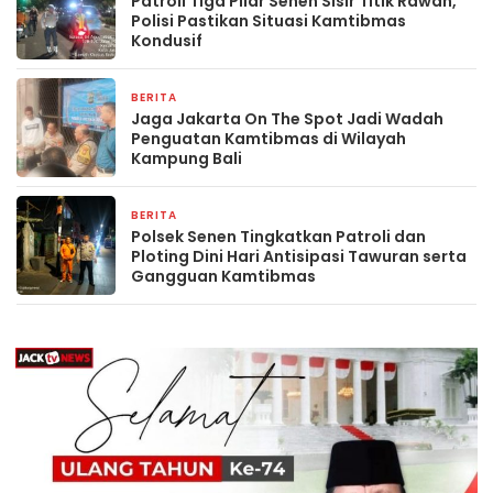
Patroli Tiga Pilar Senen Sisir Titik Rawan,
Polisi Pastikan Situasi Kamtibmas
Kondusif
BERITA
2 minggu yang lalu
Jaga Jakarta On The Spot Jadi Wadah
Penguatan Kamtibmas di Wilayah
Kampung Bali
BERITA
2 minggu yang lalu
Polsek Senen Tingkatkan Patroli dan
Ploting Dini Hari Antisipasi Tawuran serta
Gangguan Kamtibmas