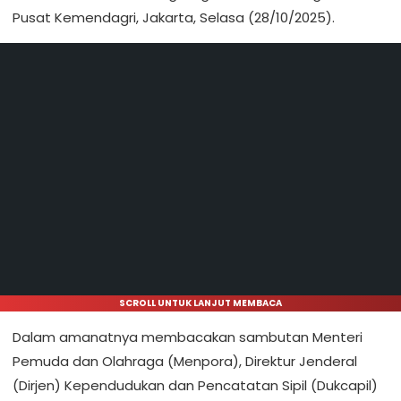
Pusat Kemendagri, Jakarta, Selasa (28/10/2025).
SCROLL UNTUK LANJUT MEMBACA
Dalam amanatnya membacakan sambutan Menteri
Pemuda dan Olahraga (Menpora), Direktur Jenderal
(Dirjen) Kependudukan dan Pencatatan Sipil (Dukcapil)