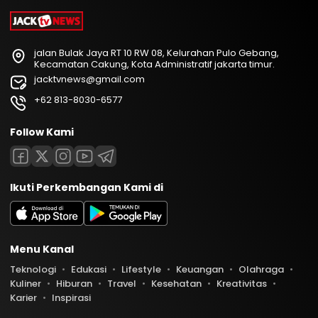
jalan Bulak Jaya RT 10 RW 08, Kelurahan Pulo Gebang,
Kecamatan Cakung, Kota Administratif jakarta timur.
jacktvnews@gmail.com
+62 813-8030-6577
Follow Kami
Ikuti Perkembangan Kami di
Menu Kanal
Teknologi
Edukasi
Lifestyle
Keuangan
Olahraga
Kuliner
Hiburan
Travel
Kesehatan
Kreativitas
Karier
Inspirasi