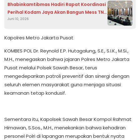
Bhabinkamtibmas Hadiri Rapat Koordinasi
Perihal Kodam Jaya Akan Bangun Mess TNI
Juni 10, 2026
AD di Kwini, Lahan dan Bangunan Segera
Dikosongkan
Kapolres Metro Jakarta Pusat
KOMBES POL Dr. Reynold E.P. Hutagalung, S.E., S.I.K., M.Si.,
M.H., menegaskan bahwa jajaran Polres Metro Jakarta
Pusat melalui Polsek Sawah Besar, terus
mengedepankan patroli preventif dan sinergi dengan
seluruh elemen masyarakat guna menjaga situasi
keamanan tetap kondusif.
Sementara itu, Kapolsek Sawah Besar Kompol Rahmat
Himawan, S.Sos., M.H., menekankan bahwa kehadiran
personel Polri di lapangan merupakan bentuk nyata