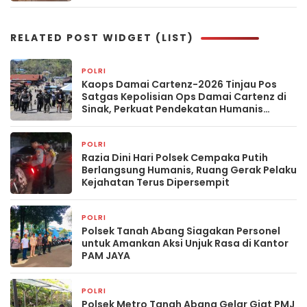
RELATED POST WIDGET (LIST)
POLRI
5 jam yang lalu
Kaops Damai Cartenz-2026 Tinjau Pos
Satgas Kepolisian Ops Damai Cartenz di
Sinak, Perkuat Pendekatan Humanis
Bersama Masyarakat
POLRI
12 jam yang lalu
Razia Dini Hari Polsek Cempaka Putih
Berlangsung Humanis, Ruang Gerak Pelaku
Kejahatan Terus Dipersempit
POLRI
12 jam yang lalu
Polsek Tanah Abang Siagakan Personel
untuk Amankan Aksi Unjuk Rasa di Kantor
PAM JAYA
POLRI
12 jam yang lalu
Polsek Metro Tanah Abang Gelar Giat PMJ