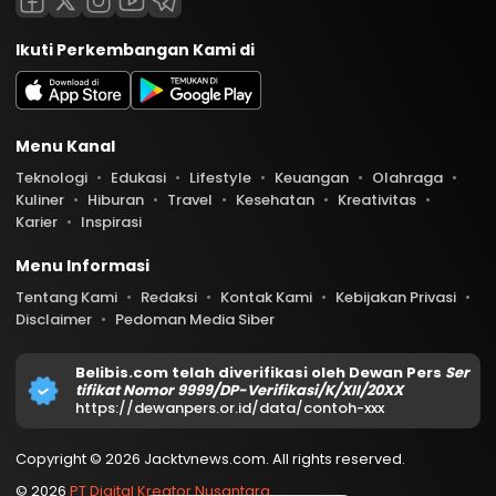
Ikuti Perkembangan Kami di
Menu Kanal
Teknologi
Edukasi
Lifestyle
Keuangan
Olahraga
Kuliner
Hiburan
Travel
Kesehatan
Kreativitas
Karier
Inspirasi
Menu Informasi
Tentang Kami
Redaksi
Kontak Kami
Kebijakan Privasi
Disclaimer
Pedoman Media Siber
Belibis.com telah diverifikasi oleh Dewan Pers
Ser
tifikat Nomor 9999/DP-Verifikasi/K/XII/20XX
https://dewanpers.or.id/data/contoh-xxx
Copyright © 2026 Jacktvnews.com. All rights reserved.
© 2026
PT Digital Kreator Nusantara