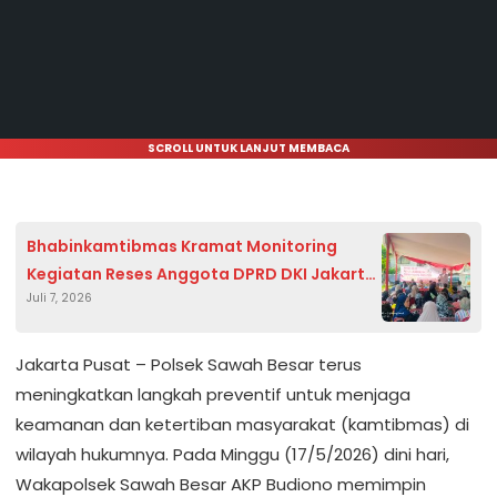
SCROLL UNTUK LANJUT MEMBACA
Bhabinkamtibmas Kramat Monitoring
Kegiatan Reses Anggota DPRD DKI Jakarta
Juli 7, 2026
di Senen
Jakarta Pusat – Polsek Sawah Besar terus
meningkatkan langkah preventif untuk menjaga
keamanan dan ketertiban masyarakat (kamtibmas) di
wilayah hukumnya. Pada Minggu (17/5/2026) dini hari,
Wakapolsek Sawah Besar AKP Budiono memimpin