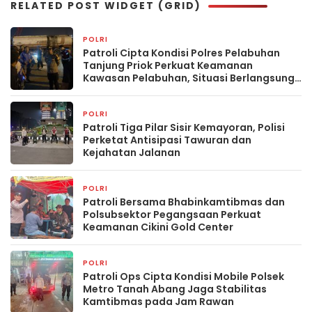
RELATED POST WIDGET (GRID)
POLRI
12 jam yang lalu
Patroli Cipta Kondisi Polres Pelabuhan
Tanjung Priok Perkuat Keamanan
Kawasan Pelabuhan, Situasi Berlangsung
Aman dan Kondusif
POLRI
19 jam yang lalu
Patroli Tiga Pilar Sisir Kemayoran, Polisi
Perketat Antisipasi Tawuran dan
Kejahatan Jalanan
POLRI
1 hari yang lalu
Patroli Bersama Bhabinkamtibmas dan
Polsubsektor Pegangsaan Perkuat
Keamanan Cikini Gold Center
POLRI
1 hari yang lalu
Patroli Ops Cipta Kondisi Mobile Polsek
Metro Tanah Abang Jaga Stabilitas
Kamtibmas pada Jam Rawan