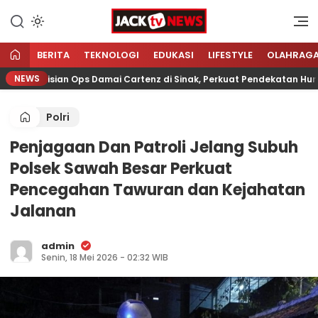
Lewati
ke
Sumber Referensi Terpercaya
Jacktvnews.com
konten
BERITA
TEKNOLOGI
EDUKASI
LIFESTYLE
OLAHRAG
NEWS
Kepolisian Ops Damai Cartenz di Sinak, Perkuat Pendekatan Humani
Polri
Penjagaan Dan Patroli Jelang Subuh
Polsek Sawah Besar Perkuat
Pencegahan Tawuran dan Kejahatan
Jalanan
admin
Senin, 18 Mei 2026 - 02:32 WIB