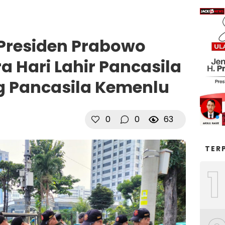
residen Prabowo
 Hari Lahir Pancasila
g Pancasila Kemenlu
0
0
63
TER
1