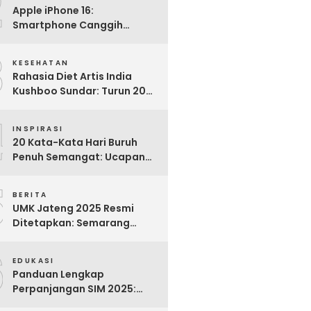
2
Apple iPhone 16:
Smartphone Canggih
dengan Performa Super di
3
2024
KESEHATAN
Rahasia Diet Artis India
Kushboo Sundar: Turun 20
Kg dan Tampil Awet Muda di
4
Usia 50-an
INSPIRASI
20 Kata-Kata Hari Buruh
Penuh Semangat: Ucapan
Bijak untuk Menghargai
5
Para Pekerja
BERITA
UMK Jateng 2025 Resmi
Ditetapkan: Semarang
Tertinggi, Banjarnegara
6
Terendah
EDUKASI
Panduan Lengkap
Perpanjangan SIM 2025:
Syarat, Biaya, dan Cara