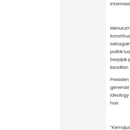
internasi
Menurutn
konstitus
sebagaim
politik l
berpijak
keadilan.
Presiden
generasi
ideology 
hari.
“Kemajua