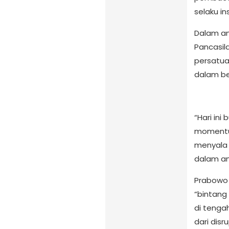
selaku i
Dalam a
Pancasil
persatua
dalam be
“Hari ini
momentu
menyala 
dalam a
Prabowo 
“bintang
di tenga
dari disr