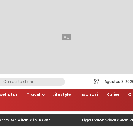
Agustus 8, 202
sehatan
Travel
Lifestyle
Inspirasi
Karier
O
 Milan di SUGBK*
Tiga Calon wisatawan Rugi Rp6