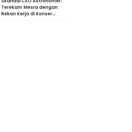
Skandal CEO Astronomer:
Terekam Mesra dengan
Rekan Kerja di Konser
Coldplay