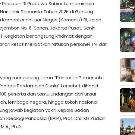
– Presiden RI Prabowo Subianto memimpin
Hari Lahir Pancasila Tahun 2026 di Gedung
a Kementerian Luar Negeri (Kemenlu) RI, Jalan
jambon No. 6, Senen, Jakarta Pusat, Senin
6). Kegiatan berlangsung khidmat dengan
an ketat melibatkan ratusan personel TNI dan
 yang mengusung tema “Pancasila Pemersatu
Fondasi Perdamaian Dunia” tersebut dihadiri
1.500 peserta dan tamu undangan dari unsur
ah, lembaga negara, hingga tokoh nasional.
ng jawab kegiatan yakni Kepala Badan
 Ideologi Pancasila (BPIP), Prof. Drs. KH Yudian
M.A., Ph.D.