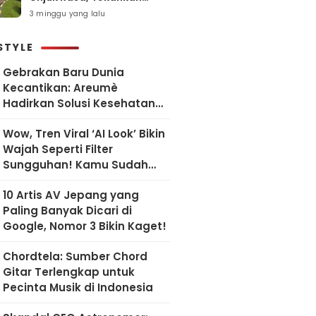
Pelayanan Humanis dan
3 minggu yang lalu
Sesuai SOP
STYLE
Gebrakan Baru Dunia
Kecantikan: Areumè
Hadirkan Solusi Kesehatan
Kulit Berbasis Riset Korea
Wow, Tren Viral ‘AI Look’ Bikin
Wajah Seperti Filter
Sungguhan! Kamu Sudah
Coba?
10 Artis AV Jepang yang
Paling Banyak Dicari di
Google, Nomor 3 Bikin Kaget!
Chordtela: Sumber Chord
Gitar Terlengkap untuk
Pecinta Musik di Indonesia