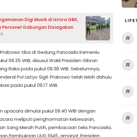
ngamanan Digi Musik di Istora GBK,
LIFE
 Personel Gabungan Disiagakan
26
#
 Prabowo tiba di Gedung Pancasila Kemenlu
ukul 09.35 WIB, disusul Wakil Presiden Gibran
#
ng Raka pada pukul 09.38 WIB. Sebelumnya,
enderal Pol Listyo Sigit Prabowo telah lebih dahulu
lokasi pada pukul 09.17 WIB.
#
n upacara dimulai pukul 09.40 WIB dengan
#
acara meliputi penghormatan kebesaran,
an Sang Merah Putih, pembacaan teks Pancasila,
an Pembukaan UUD 1945, amanat Presiden