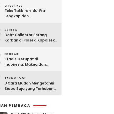
7
Praktis
LIFESTYLE
Teks Takbiran Idul Fitri
Lengkap dan
Terjemahannya
8
BERITA
Debt Collector Serang
Korban di Polsek, Kapolsek
Bukit Raya Diberhentikan
9
EDUKASI
Tradisi Ketupat di
Indonesia: Makna dan
Sejarahnya
0
TEKNOLOGI
3 Cara Mudah Mengetahui
Siapa Saja yang Terhubung
ke Jaringan WiFi Anda
IHAN PEMBACA