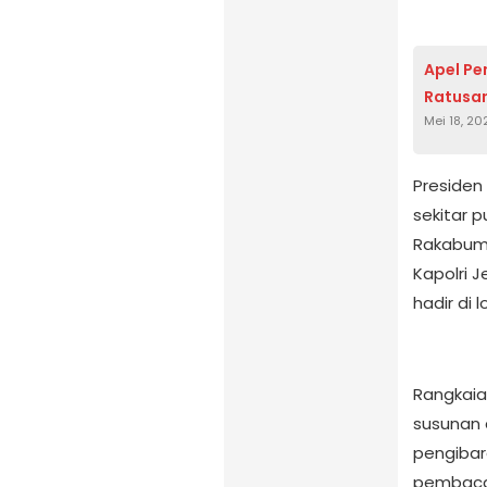
Apel Pe
Ratusan
Mei 18, 20
Presiden
sekitar p
Rakabumi
Kapolri J
hadir di 
Rangkaia
susunan 
pengibar
pembaca