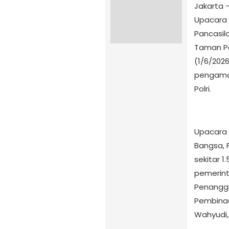
Jakarta 
Upacara 
Pancasil
Taman Pe
(1/6/202
pengaman
Polri.
Upacara
Bangsa, 
sekitar 
pemerint
Penanggu
Pembinaan
Wahyudi, 