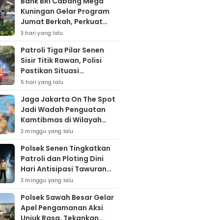
Bank BRI Cabang Mega
Kuningan Gelar Program
Jumat Berkah, Perkuat
Komitmen untuk Saling
3 hari yang lalu
Berbagai
Patroli Tiga Pilar Senen
Sisir Titik Rawan, Polisi
Pastikan Situasi
Kamtibmas Kondusif
5 hari yang lalu
Jaga Jakarta On The Spot
Jadi Wadah Penguatan
Kamtibmas di Wilayah
Kampung Bali
3 minggu yang lalu
Polsek Senen Tingkatkan
Patroli dan Ploting Dini
Hari Antisipasi Tawuran
serta Gangguan
3 minggu yang lalu
Kamtibmas
Polsek Sawah Besar Gelar
Apel Pengamanan Aksi
Unjuk Rasa, Tekankan