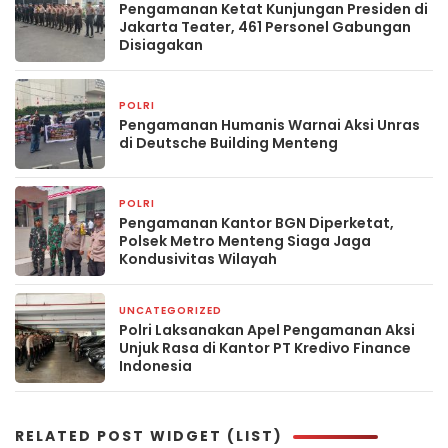
Pengamanan Ketat Kunjungan Presiden di
Jakarta Teater, 461 Personel Gabungan
Disiagakan
POLRI
2 hari yang lalu
Pengamanan Humanis Warnai Aksi Unras
di Deutsche Building Menteng
POLRI
3 hari yang lalu
Pengamanan Kantor BGN Diperketat,
Polsek Metro Menteng Siaga Jaga
Kondusivitas Wilayah
UNCATEGORIZED
1 minggu yang lalu
Polri Laksanakan Apel Pengamanan Aksi
Unjuk Rasa di Kantor PT Kredivo Finance
Indonesia
RELATED POST WIDGET (LIST)