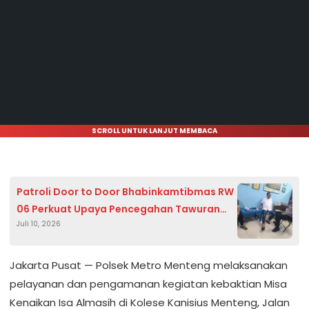
SCROLL UNTUK LANJUT MEMBACA
Patroli Door to Door Bhabinkamtibmas RW
06 Perkuat Upaya Pencegahan Tawuran
Juli 10, 2026
dan Kejahatan Malam
Jakarta Pusat — Polsek Metro Menteng melaksanakan
pelayanan dan pengamanan kegiatan kebaktian Misa
Kenaikan Isa Almasih di Kolese Kanisius Menteng, Jalan